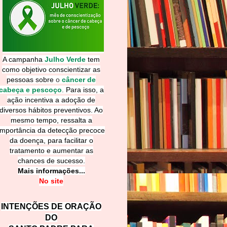
A campanha
Julho Verde
tem
como objetivo conscientizar as
pessoas sobre
o
câncer de
cabeça e pescoço
.
Para isso, a
ação incentiva a adoção de
diversos hábitos preventivos. Ao
mesmo tempo, ressalta a
importância da detecção precoce
da doença, para facilitar o
tratamento e aumentar as
chances de sucesso.
Mais informações...
No site
INTENÇÕES DE ORAÇÃO
DO