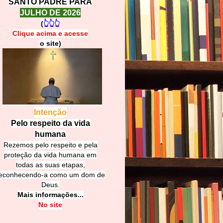
SANTO PADRE PARA
JULHO DE 2026
(
👆👆👆
Clique acima e
a
cesse
o site)
Intenção
Pelo respeito da vida
humana
Rezemos pelo respeito e pela
proteção da vida humana em
todas as suas etapas,
econhecendo-a como um dom de
Deus.
Mais informações...
No site