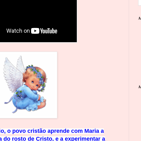
A
A
o, o povo cristão aprende c
om
Maria a
 do rosto de Cristo, e a
experimentar a