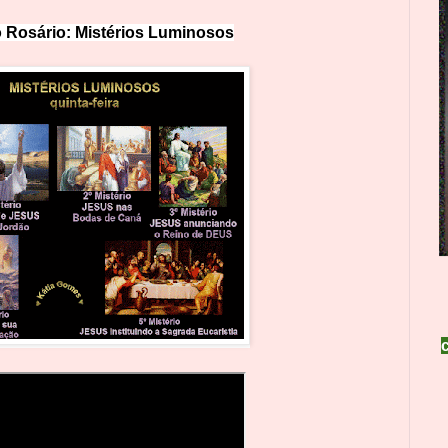
 Rosário: Mistérios Lumin
o
sos