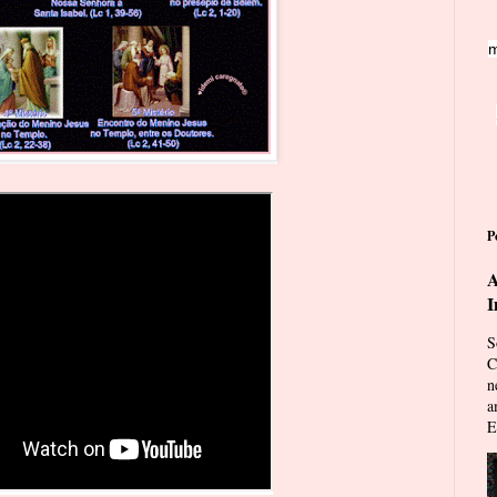
m
P
A
I
S
C
n
a
E