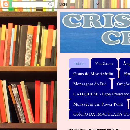
Início
Via-Sacra
Âng
Gotas de Misericórdia
Hom
Mensagem do Dia
Oraçõe
CATEQUESE - Papa Francisco
Mensagens em Power Point
OFÍCIO DA IMACULADA C
quarta-feira, 24 de junho de 2026