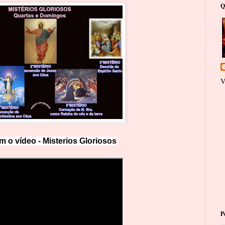
Q
V
m o vídeo -
Misterios Gloriosos
P