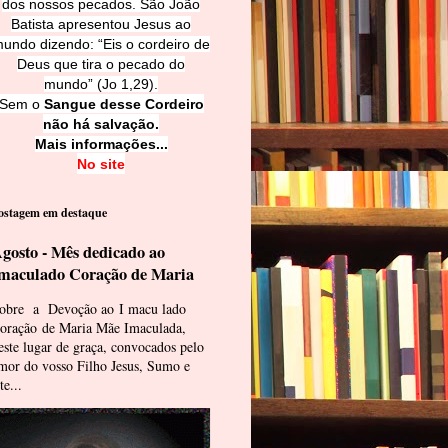
dos nossos pecados. São João
Batista apresentou Jesus ao
undo dizendo: “Eis o cordeiro de
Deus que tira o pecado do
mundo” (Jo 1,29).
Sem o
Sangue desse Cordeiro
não há salvação.
Mais informações...
No site
ostagem em destaque
gosto - Mês dedicado ao
maculado Coração de Maria
obre a Devoção ao I macu lado
oração de Maria Mãe Imaculada,
este lugar de graça, convocados pelo
mor do vosso Filho Jesus, Sumo e
te...