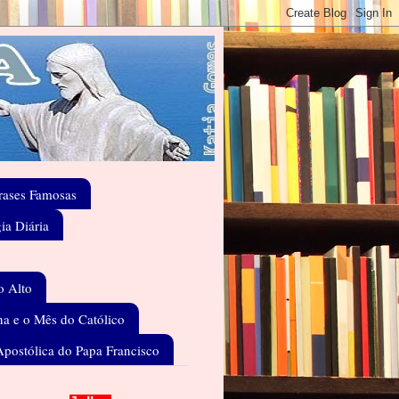
rases Famosas
gia Diária
o Alto
a e o Mês do Católico
Apostólica do Papa Francisco