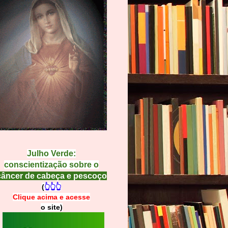
Julho Verde:
conscientização sobre o
câncer de cabeça e pescoço
(
👆👆👆
Clique acima e
a
cesse
o site)