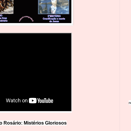
r
o Rosário: Mistérios Glo
r
iosos