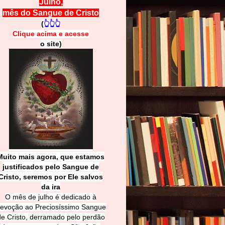
Julho,
mês do Sangue de Cristo
(
👆👆👆
Clique acima e
a
cesse
o site)
Muito mais agora, que estamos
justificados pelo Sangue de
Cri
sto, seremos por Ele salvos
da ira
O mês de julho é dedicado à
evoção ao Preciosíssimo Sangue
de Cristo, derramado pelo perdão