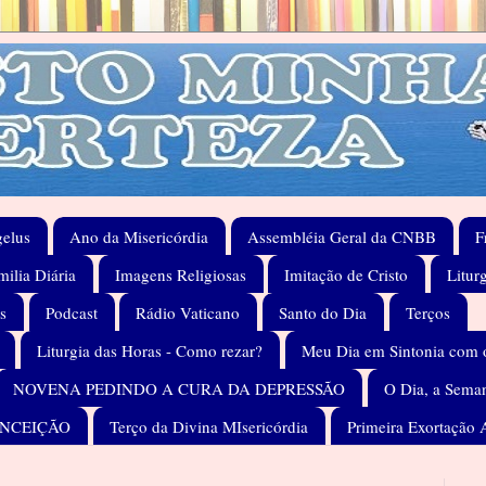
elus
Ano da Misericórdia
Assembléia Geral da CNBB
F
ilia Diária
Imagens Religiosas
Imitação de Cristo
Litur
s
Podcast
Rádio Vaticano
Santo do Dia
Terços
Liturgia das Horas - Como rezar?
Meu Dia em Sintonia com 
NOVENA PEDINDO A CURA DA DEPRESSÃO
O Dia, a Seman
ONCEIÇÃO
Terço da Divina MIsericórdia
Primeira Exortação 