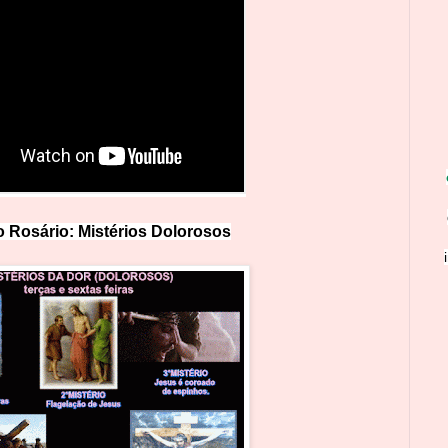
 Rosário: Mistérios Doloro
s
os