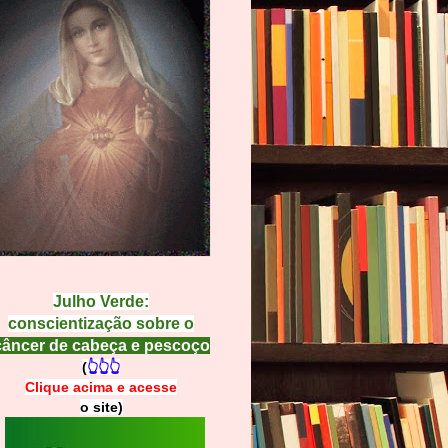
Julho Verde:
conscientização sobre o
câncer de cabeça e pescoço
(
👆👆👆
Clique acima e
a
cesse
o site)