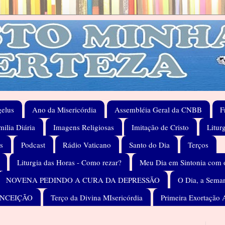
elus
Ano da Misericórdia
Assembléia Geral da CNBB
F
ilia Diária
Imagens Religiosas
Imitação de Cristo
Litur
s
Podcast
Rádio Vaticano
Santo do Dia
Terços
Liturgia das Horas - Como rezar?
Meu Dia em Sintonia com 
NOVENA PEDINDO A CURA DA DEPRESSÃO
O Dia, a Seman
ONCEIÇÃO
Terço da Divina MIsericórdia
Primeira Exortação 