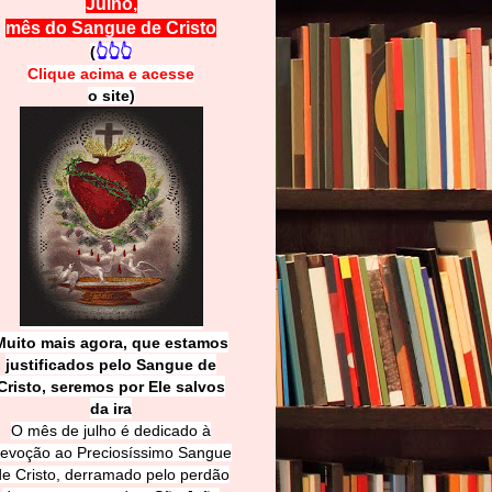
Julho,
mês do Sangue de Cristo
(
👆👆👆
Clique acima e
a
cesse
o site)
Muito mais agora, que estamos
justificados pelo Sangue de
Cri
sto, seremos por Ele salvos
da ira
O mês de julho é dedicado à
evoção ao Preciosíssimo Sangue
de Cristo, derramado pelo perdão