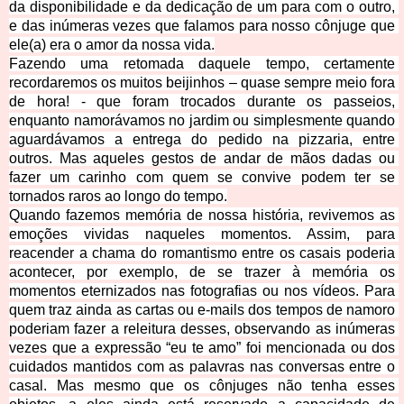
da disponibilidade e da dedicação de um para com o outro, 
e das inúmeras vezes que falamos para nosso cônjuge que 
ele(a) era o amor da nossa vida.
Fazendo uma retomada daquele tempo, certamente 
recordaremos os muitos beijinhos – quase sempre meio fora 
de hora! - que foram trocados durante os passeios, 
enquanto namorávamos no jardim ou simplesmente quando 
aguardávamos a entrega do pedido na pizzaria, entre 
outros. Mas aqueles gestos de
 andar de mãos dadas ou 
fazer um carinho com quem se convive podem ter se 
tornados raros ao longo do tempo.
Quando fazemos memória de nossa história, revivemos as 
emoções vividas naqueles momentos. Assim, para 
reacender a chama do romantismo entre os casais poderia 
acontecer, por exemplo, de se trazer à memória os 
momentos eternizados nas fotografias ou nos vídeos. Para 
quem traz ainda as cartas ou e-mails dos tempos de namoro 
poderiam fazer a releitura desses, observando as inúmeras 
vezes que a expressão “eu te amo” foi mencionada ou dos 
cuidados mantidos com as palavras nas conversas entre o 
casal. Mas mesmo que os cônjuges não tenha esses 