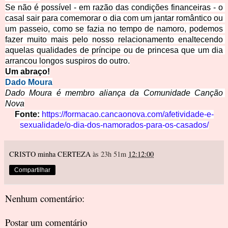
Se não é possível - em razão das condições financeiras - o 
casal sair para comemorar o dia com um jantar romântico ou 
um passeio, como se fazia no tempo de namoro, podemos 
fa
zer muito mais pelo nosso relacionamento enaltecendo 
aquelas qualidades de príncipe ou de princesa que um dia 
arrancou longos suspiros do outro.
Um a
braço!
Dado Mour
a
Dado Moura é membro aliança da Comunidade Cançã
o 
Nova
Fonte:
https://formacao.cancaonova.com/afetividade-e
-
sexualidade/o-dia-dos-namorados-para-os-casados/
CRISTO minha CERTEZA
às 23h 51m
12:12:00
Compartilhar
Nenhum comentário:
Postar um comentário