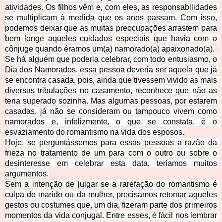
atividades. Os filhos vêm e, com eles, as responsabilidades 
se multiplicam à medida que os anos passam. Com isso, 
podemos
 deixar que as muitas preocupações arrastem para 
bem longe aqueles cuidados especiais que havia com o 
cônjuge quando éramos um(a) namorado(a) apaixonado(a).
Se há alguém que poderia celebrar, com todo entusiasmo, o 
Dia dos Namorados, essa pessoa deveria ser aquela que já 
se encontra casada, pois, ainda que tivessem vivido as mais 
diversas tribulações no casamento, reconhece que não a
s 
teria superado sozinha. Mas algumas pessoas, por estarem 
casadas, já não se consideram ou tampouco vivem como 
namorados e, infelizmente, o que se constata, é o 
esvaziamento do romantismo na vida dos esposos.
Hoje, se perguntássemos
 para essas pessoas a razão da 
frieza no tratamento de um para com o outro ou sobre o 
desinteresse em celebrar esta data, teríamos muitos 
argumentos.
Sem a intenção de julgar se a rarefação do romantismo é 
culpa do marido ou da mulher, precisamos retomar aqueles 
gestos ou cost
umes que, um dia, fizeram parte dos primeiros 
momentos da vida conjugal. Entre esses, é fácil nos lembrar 