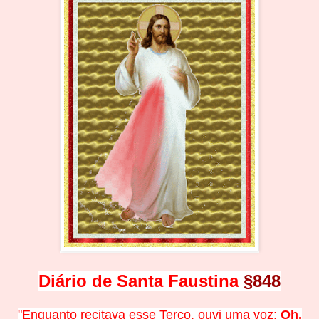
Diário de Santa Faustina
§848
"Enquanto recitava esse Terço, ouvi uma voz:
Oh,