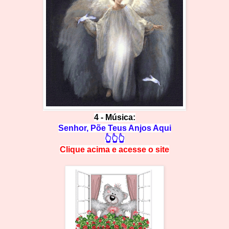
4 - Música:
Senhor, Põe Teus Anjos Aqui
👆👆👆
Clique acima e
a
cesse
o site