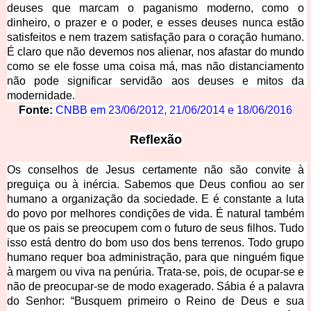
deuses que marcam o paganismo moderno, como o 
dinheiro, o prazer e o poder, e
 esses deuses nunca estão 
satisfeitos e nem trazem satisfação para o coração humano. 
É claro que não devemos nos alienar, nos afastar do mundo 
como se ele fosse uma coisa má, mas não distanciamento 
não pode significar servidão aos deuses e mitos da 
modernidade.
Fonte:
CNBB em 
23/06/2012
,
21/06/2014
e
18/06/2016
Refl
exão
Os conselhos de Jesus certamente não são convite à 
preguiça ou à inércia. Sabemos que Deus confiou ao ser 
humano a organização da sociedade. E é constante a luta 
do povo por melhores condições de vida. É natural também 
que os pais se preocupem com o futuro de seus filhos. Tudo 
isso está dentro do bom uso dos bens terrenos. Todo grupo 
humano requer boa administração, para que ninguém fique 
à margem ou viva na penúria. Trata-se, pois, de ocupar-se e 
não de preocupar-se de modo exagerado. Sábia é a palavra 
do Senhor: “Busquem primeiro o Reino de Deus e sua 