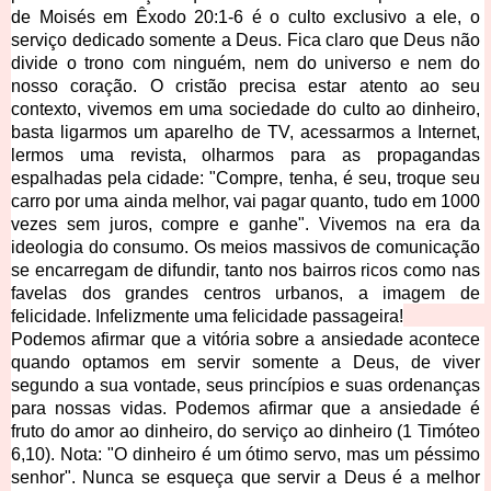
de Moisés em Êxodo 20:1-6 é o culto exclusivo a ele, o 
serviço dedicado somente a Deus. Fica claro que Deus não 
divide o trono com ninguém, nem do universo e nem do 
nosso coração. O cristão precisa estar atento ao seu 
contexto, vivemos em uma sociedade do culto ao dinheiro, 
basta ligarmos um aparelho de TV, acessarmos a Internet, 
lermos uma revista, olharmos para as propagandas 
espalhadas pela cidade: "Compre, tenha, é seu, troque seu 
carro por uma ainda melhor, vai pagar quanto, tudo em 1000 
vezes sem juros, compre e ganhe". Vivemos na era da 
ideologia do
 consumo. Os meios massivos de comunicação 
se encarregam de difundir, tanto nos bairros ricos como nas 
favelas dos grandes centros urbanos, a imagem de 
felicidade. Infelizmente uma felicidade passageira!
Podemos afirmar que a vitória sobre a ansiedade acontece 
quando optamos em servir somente a Deus, de viver 
segundo a sua vontade, seus princípios e suas ordenanças 
para nossas vidas. Podemos afirmar que a ansiedade é 
fruto do amor ao dinheiro, do serviço ao dinheiro (1 Timóteo 
6,10). Nota: "O dinheiro é um ótimo servo, mas um péssimo 
senhor". Nunca se esqueça que servir a Deus é a melhor 