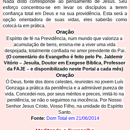
Nada disto corresponde ao pensamento de Jesus. Seu 
esforço concentrou-se em levar os discípulos a terem 
confiança total em Deus e na sua providência. Esta será a 
opção orientadora de suas vidas, eles saberão como 
colocá-la em prática.
Or
ação
Espírito de fé na Previdência, num mundo que valoriza a 
acumulação de bens, ensina-me a viver uma vida 
despojada, totalmente confiada no amor prevident
e do Pai.
(O comentário do Evangelho é feito pelo Pe. Jaldemir 
Vitório – Jesuíta, Doutor em Exegese Bíblica, Professor 
da FAJE – e di
sponibilizado neste Portal a cada mês)
Oraç
ão
Ó Deus, fonte dos dons celestes, reunistes no jovem Luís 
Gonzaga a prática da penitência e a admirável pureza de 
vida. Concedei-nos, por seus méritos e preces, imitá-lo na 
penitência, se não o seguimos na inocência. Por Nosso 
Senhor Jesus Cristo, Vosso Filho, na unidade do E
spírito 
Santo.
Fonte: 
Dom Total em 
21/06/2014