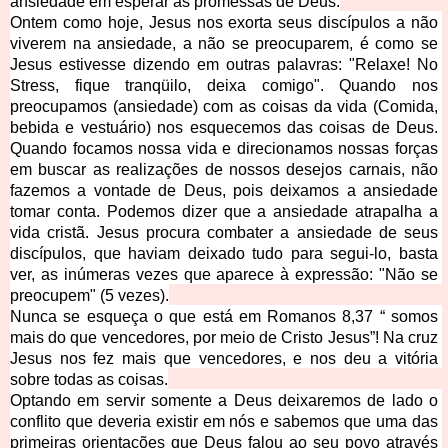
ansiedade em esperar as promessas de Deus.
Ontem como hoje, Jesus nos exorta seus discípulos a não 
viverem na ansiedade, a não se preocuparem, é como se 
Jesus estivesse dizendo em outras palavras: "Relaxe! No 
Stress, fique tranqüilo, deixa comigo". Quando nos 
preocupamos (ansiedade) com as coisas da vida (Comida, 
bebida e vestuário) nos esquecemos das coisas de Deus. 
Quando focamos nossa vida e direcionamos nossas forças 
em buscar as realizações de nossos desejos carnais, não 
fazemos a vontade de Deus, pois deixamos a ansiedade 
tomar conta. Podemos dizer que a ansiedade atrapalha a 
vida cristã. Jesus procura combater a ansiedade de se
us 
discípulos, que haviam deixado tudo para segui-lo, basta 
ver, as inúmeras vezes que aparece à expressão: "Não se 
preocupem" (5 vezes).
Nunca se esqueça o que está em Romanos 8,37 “ somos 
mais do que vencedores, por meio de Cristo Jesus”! Na cruz 
Jesus nos fez mai
s que vencedores, e nos deu a vitória 
sobre todas as coisas.
Optando em servir somente a Deus deixaremos de lado o 
conflito que deveria existir em nós e sabemos que uma das 
primeiras orientações que Deus falou ao seu povo através 