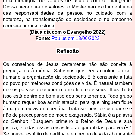
uma hierarquia de valores de acordo com o Evangelho.
Dessa hierarquia de valores, o Mestre não exclui nenhuma
das responsabilidades da pessoa no cuidado com a
natureza, na transformação da sociedade e no empenho
com sua própria
história.
(Dia a dia com o Evangel
ho 2
022)
Fonte:
Paulus em 
18/06/2022
Reflexão
Os conselhos de Jesus certamente não são convite à
preguiça ou à inércia. Sabemos que Deus confiou ao ser
humano a organização da sociedade. E é constante a luta
do povo por melhores condições de vida. É natural também
que os pais se preocupem com o futuro de seus filhos. Tudo
isso está dentro do bom uso dos bens terrenos. Todo grupo
humano requer boa administração, para que ninguém fique
à margem ou viva na penúria. Trata-se, pois, de ocupar-se e
não de preocupar-se de modo exagerado. Sábia é a palavra
do Senhor: “Busquem primeiro o Reino de Deus e sua
justiça, e todas essas coisas ficarão garantidas para vocês”.
Se houver espírito de partilha e empenho de vida abundante