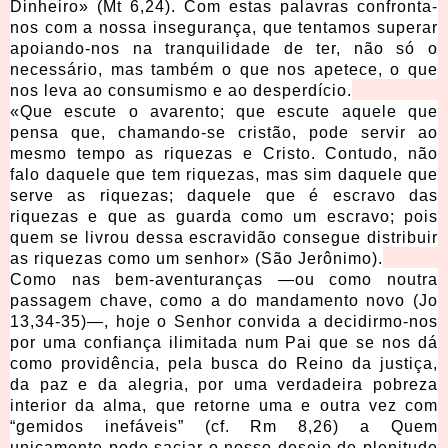
Dinheiro» (Mt 6,24). Com estas palavras confronta-
nos com a nossa insegurança, que tentamos superar
apoiando-nos na tranquilidade de ter, não só o
necessário, mas também o que nos apetece, o que
nos leva ao consumismo e ao desperdício.
«Que escute o avarento; que escute aquele que
pensa que, chamando-se cristão, pode servir ao
mesmo tempo as riquezas e Cristo. Contudo, não
falo daquele que tem riquezas, mas sim daquele que
serve as riquezas; daquele que é escravo das
riquezas e que as guarda como um escravo; pois
quem se livrou dessa escravidão consegue distribuir
as riquezas como um senhor» (São Jerônimo).
Como nas bem-aventuranças —ou como noutra
passagem chave, como a do mandamento novo (Jo
13,34-35)—, hoje o Senhor convida a decidirmo-nos
por uma confiança ilimitada num Pai que se nos dá
como providência, pela busca do Reino da justiça,
da paz e da alegria, por uma verdadeira pobreza
interior da alma, que retorne uma e outra vez com
“gemidos inefáveis” (cf. Rm 8,26) a Quem
unicamente pode saciar o nosso desejo de plenitude