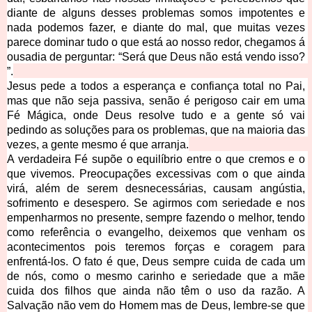
diante de alguns desses problemas
 somos impotentes e 
nada podemos fazer, e diante do mal, que muitas vezes 
parece dominar tudo o que está ao nosso redor, chegamos á 
ousadia de perguntar: “Será que Deus não está vendo isso? 
”.
Jesus pede a todos a esperança e confiança total no Pai, 
mas que não seja passiva, senão é perigoso cair em uma 
Fé Mágica, onde Deus resol
ve tudo e a gente só vai 
pedindo as soluções para os problemas, que na maioria das 
vezes, a gente mesmo é que arranja.
A verdadeira Fé supõe o equilíbrio entre o que cremos e o 
que vivemos. Preocupações excessivas com o que ainda 
virá, além de serem desnecessárias, causam angústia, 
sofrimento e desespero. Se agirmos com seriedade e nos 
empenharmos no presente, sempre fazendo o melhor, tendo 
como referência o evangelho, deixemos que venham os 
acontecimentos pois teremos forças e coragem para 
enfrentá-los. O fato é que, Deus sempre cuida de cada um 
de nós, como o mesmo carinho e seriedade que a mãe 
cuida dos filhos que ainda não têm o uso da razão. A 
Salvação não vem do Homem mas de Deus, lembre-se que 