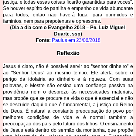
justiça, e todas essas coisas ficarão garantidas para vocês”. 
Se houver espírito de partilha e empenho de vid
a abundante 
para todos, então não haverá lugar para oprimidos e 
famintos, nem para prepotentes e opressores.
(Dia a dia com o Evangelho 2018 – Pe. L
uiz Miguel 
Duarte, ssp)
Fonte:
Paulus em 
23/06/2018
Refl
exão
Jesus é claro, não é possível servir ao “senhor dinheiro” e
ao “Senhor Deus” ao mesmo tempo. Ele alerta sobre o
perigo da idolatria ao dinheiro e à riqueza. Com suas
palavras, o Mestre não ensina uma confiança passiva na
providência nem o desprezo às necessidades materiais,
mas propõe que se procure na vida o que é essencial e não
se descuide daquilo que é fundamental, a justiça do Reino
de Deus. É natural a constante preocupação do povo por
melhores condições de vida e é normal também a
preocupação dos pais pelo futuro dos filhos. O ensinamento
de Jesus está dentro do sermão da montanha, que propõe