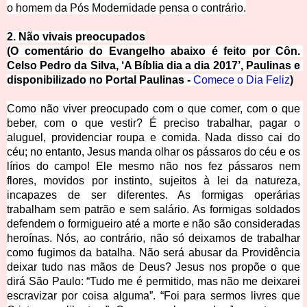
o homem 
da Pós Modernidade pensa o contrário.
2. Não vivais preo
cupados
(O comentário do Evangelho abaixo é feito por Côn. 
Celso Pedro da Silva, ‘A Bíblia dia a dia 2017’, Paulinas e 
disponibilizado no Portal Paulinas - 
Comece o Dia Feliz
)
Como não viver preocupado com o que comer, com o que 
beber, com o que vestir? É preciso trabalhar, pagar o 
aluguel, providenciar roupa e comida. Nada disso cai do 
céu; no entanto, Jesus manda olhar os pássaros do céu e os 
lírios do campo! Ele mesmo não nos fez pássaros nem 
flores, movidos por instinto, sujeitos à lei da natureza, 
incapazes de ser diferentes. As formigas operárias 
trabalham sem patrão e sem salário. As formigas soldados 
defendem o formigueiro até a morte e não são consideradas 
heroínas. Nós, ao contrário, não só deixamos de trabalhar 
como fugimos da batalha. Não será abusar da Providência 
deixar tudo nas mãos de Deus? Jesus nos propõe o qu
e 
dirá São Paulo: “Tudo me é permitido, mas não me deixarei 
escravizar por coisa alguma”. “Foi para sermos livres que 