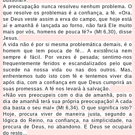
bússola!».
A preocupação nunca resolveu nenhum problema. O
que resolve os problemas é a confiança, a fé. «Ora,
se Deus veste assim a erva do campo, que hoje está
aí e amanhã é lançada ao forno, não fará Ele muito
mais por vós, homens de pouca fé?» (Mt 6,30), disse
Jesus.
A vida não é por si mesma problemática demais, é o
homem que tem pouca de fé... A existência nem
sempre é fácil. Por vezes é pesada; sentimo-nos
frequentemente feridos e escandalizados pelo que
sucede na nossa vida ou nas dos outros. Mas,
enfrentemos tudo isto com fé e tentemos viver dia
após dia, com a confiança em que Deus cumprirá as
suas promessas. A fé nos levará à salvação.
«Não vos preocupeis com o dia de amanhã, pois o
dia de amanhã terá sua própria preocupação! A cada
dia basta o seu mal» (Mt 6,34). O que significa isto?
Hoje, procura viver de maneira justa, segundo a
lógica do Reino, na confiança, na simplicidade, na
procura de Deus, no abandono. E Deus se ocupará
do resto...