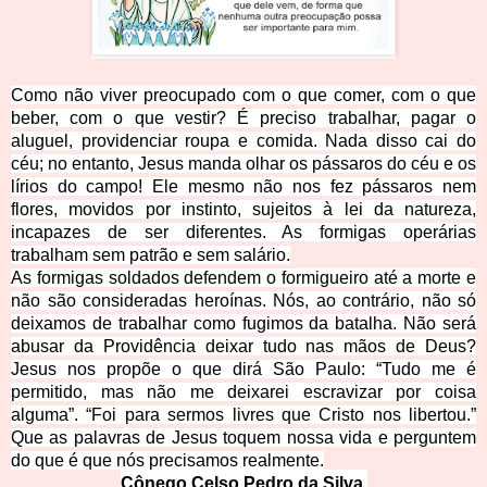
Como não viver preocupado com o que comer, com o que
beber, com o que vestir? É preciso trabalhar, pagar o
aluguel, providenciar roupa e comida. Nada disso cai do
céu; no entanto, Jesus manda olhar os pássaros do céu e os
lírios do campo! Ele mesmo não nos fez pássaros nem
flores, movidos por instinto, sujeitos à lei da natureza,
incapazes de ser diferentes. As formigas operárias
trabalham sem patrão e sem salário.
As formigas soldados defendem o formigueiro até a morte e
não são consideradas heroínas. Nós, ao contrário, não só
deixamos de trabalhar como fugimos da batalha. Não será
abusar da Providência deixar tudo nas mãos de Deus?
Jesus nos propõe o que dirá São Paulo: “Tudo me é
permitido, mas não me deixarei escravizar por coisa
alguma”. “Foi para sermos livres que Cristo nos libertou.”
Que as palavras de Jesus toquem nossa vida e perguntem
do que é que nós precisamos realmente.
Cônego Celso Pedro da Silva,