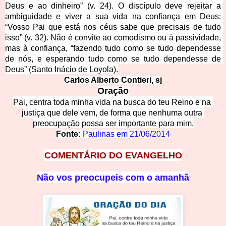
Deus e ao dinheiro” (v. 24). O discípulo deve rejeitar a 
ambiguidade e viver a sua vida na confiança em Deus: 
“Vosso Pai que está
 nos céus sabe que precisais de tudo 
isso” (v. 32). Não é convite ao comodismo ou à passividade, 
mas à confiança, “fazendo tudo como se tudo dependesse 
de nós, e esperando tudo como se tudo dependesse de 
Deus” (Santo Inácio de Loyola).
Carlos Alberto Co
ntieri, sj
Oraçã
o
Pai, centra toda minha vida na busca do teu Reino e na 
ju
stiça que dele vem, de forma que nenhuma outra 
preocupação possa ser importante para mim.
Fonte: 
Paulinas em 
21/06/2014
COMENTÁRIO DO EVANGELHO
Não vos preocupeis com o amanhã