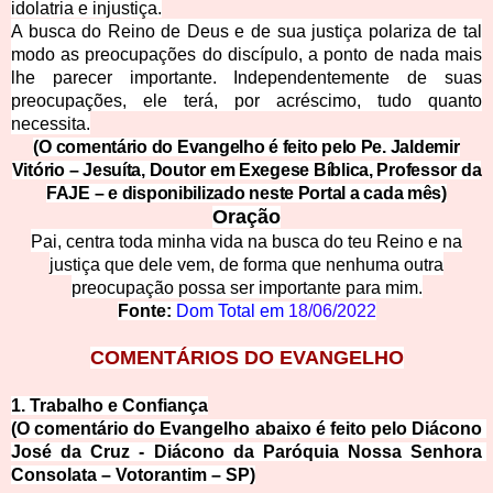
idolatria e injustiça.
A busca do Reino de Deus e de sua justiça polariza de tal
modo as preocupações do discípulo, a ponto de nada mais
lhe parecer importante. I
ndependentemente de suas
preocupações, ele terá, por acréscimo, tudo quanto
necessita.
(O comentário do Evangelho é feito pelo Pe. Jaldemir
Vitório – Jesuíta, Doutor em Exegese Bíblica, Professor da
FAJE – e dispo
nibilizado neste Portal a cada mês)
Oração
Pai, centra toda minha vida na busca do teu Reino e na
justiça que d
ele vem, de forma que nenhuma outra
preocupação possa ser importante para mim.
Fonte: 
Dom Total em 
18/06/2022
COMENTÁ
RIOS DO EVANGELHO
1. Trabalho e Confi
ança
(O comentário do Evangelho abaixo é feito pelo Diácono 
José da Cruz - Diácono da Paróquia Nossa Senhora 
Consolata
 – Votorantim – SP)