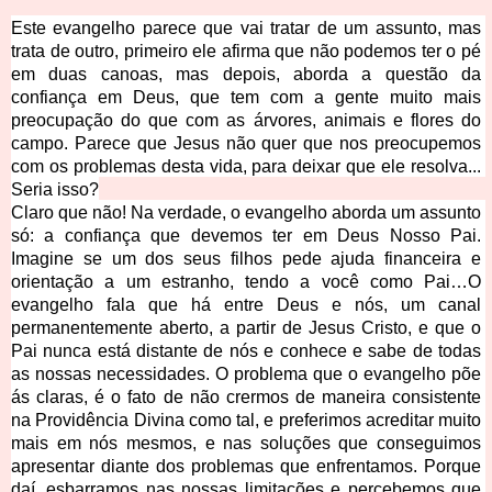
Este evangelho parece que vai tratar de um assunto, mas 
trata de outro, primeiro ele afirma que não podemos ter o pé 
em duas canoas, mas depois, aborda a questão da 
confiança em Deus, que tem com a gente muito mais 
preocupação do que com as árvores, animais e flores do 
campo. Parece que Jes
us não quer que nos preocupemos 
com os problemas desta vida, para deixar que ele resolva... 
Seria isso?
Claro que não! Na verdade, o evangelho aborda um assunto 
só: a confiança que devemos ter em Deus Nosso Pai. 
Imagine se um dos seus filhos pede ajuda financeira e 
orientação a um estranho, tendo a você como Pai…O 
evangelho fala que há entre Deus e nós, um canal 
permanentemente aberto, a partir de Jesus Cristo, e que o 
Pai nunca está distante de nós e conhece e sabe de todas 
as nossas necessidades. O problema que o evangelho põe 
ás claras, é o fato de não crermos de maneira consistente 
na Providência Divina como tal, e preferimos acreditar muito 
mais em nós mesmos, e nas soluções que conseguimos 
apresentar diante dos problemas que enfrentamos. Porque 
daí, esbarramos nas nossas limitações e percebemos que 