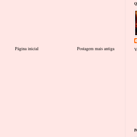
Q
Página inicial
Postagem mais antiga
V
P