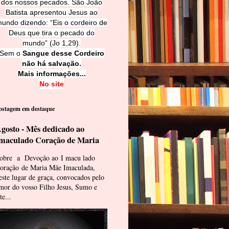
dos nossos pecados. São João
Batista apresentou Jesus ao
undo dizendo: “Eis o cordeiro de
Deus que tira o pecado do
mundo” (Jo 1,29).
Sem o
Sangue desse Cordeiro
não há salvação.
Mais informações...
No site
ostagem em destaque
gosto - Mês dedicado ao
maculado Coração de Maria
obre a Devoção ao I macu lado
oração de Maria Mãe Imaculada,
este lugar de graça, convocados pelo
mor do vosso Filho Jesus, Sumo e
te...