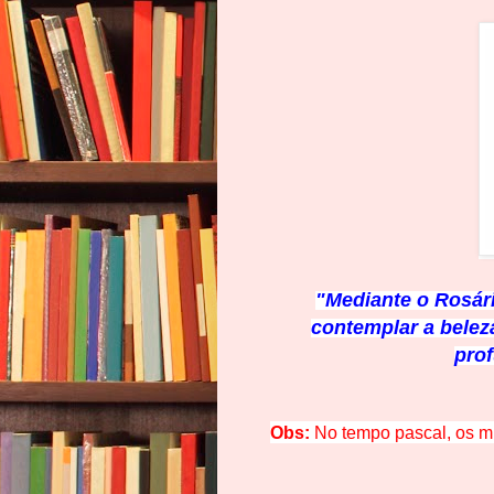
"Mediante o Rosári
contemplar a beleza
pro
Obs:
No tempo pascal, os m