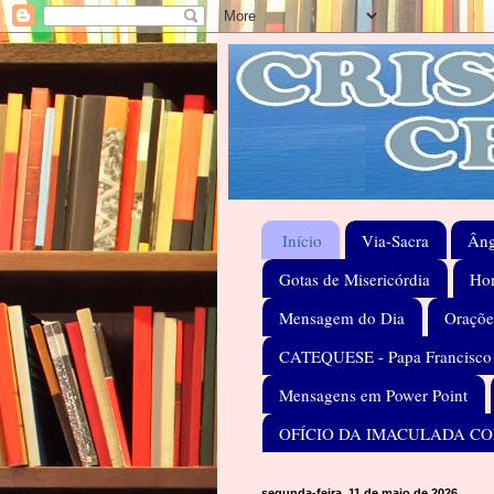
Início
Via-Sacra
Âng
Gotas de Misericórdia
Hom
Mensagem do Dia
Oraçõe
CATEQUESE - Papa Francisco
Mensagens em Power Point
OFÍCIO DA IMACULADA C
segunda-feira, 11 de maio de 2026