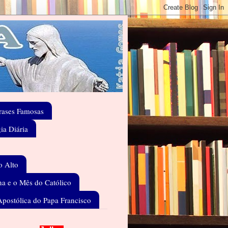
rases Famosas
gia Diária
o Alto
a e o Mês do Católico
Apostólica do Papa Francisco