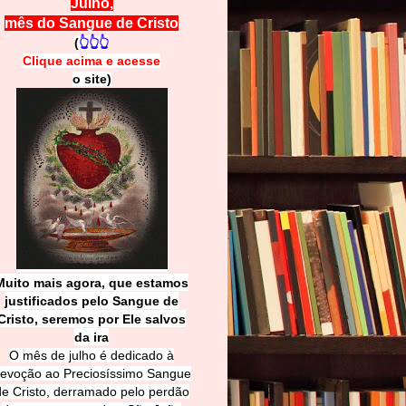
Julho,
mês do Sangue de Cristo
(
👆👆👆
Clique acima e
a
cesse
o site)
Muito mais agora, que estamos
justificados pelo Sangue de
Cri
sto, seremos por Ele salvos
da ira
O mês de julho é dedicado à
evoção ao Preciosíssimo Sangue
de Cristo, derramado pelo perdão