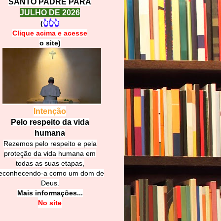
SANTO PADRE PARA
JULHO DE 2026
(
👆👆👆
Clique acima e
a
cesse
o site)
Intenção
Pelo respeito da vida
humana
Rezemos pelo respeito e pela
proteção da vida humana em
todas as suas etapas,
econhecendo-a como um dom de
Deus.
Mais informações...
No site