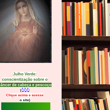
Julho Verde:
conscientização sobre o
câncer de cabeça e pescoço
(
👆👆👆
Clique acima e
a
cesse
o site)