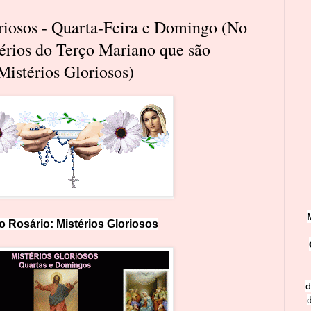
oriosos - Quarta-Feira e Domingo (No
térios do Terço Mariano que são
Mistérios Gloriosos)
o Rosário:
M
i
st
érios Glorioso
s
d