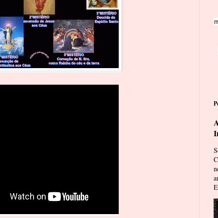
m
P
A
I
S
C
n
a
E