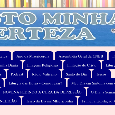
elus
Ano da Misericórdia
Assembléia Geral da CNBB
F
ilia Diária
Imagens Religiosas
Imitação de Cristo
Litur
s
Podcast
Rádio Vaticano
Santo do Dia
Terços
Liturgia das Horas - Como rezar?
Meu Dia em Sintonia com 
NOVENA PEDINDO A CURA DA DEPRESSÃO
O Dia, a Seman
ONCEIÇÃO
Terço da Divina MIsericórdia
Primeira Exortação 