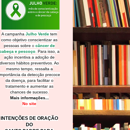
A campanha
Julho Verde
tem
como objetivo conscientizar as
pessoas sobre
o
câncer de
cabeça e pescoço
.
Para isso, a
ação incentiva a adoção de
diversos hábitos preventivos. Ao
mesmo tempo, ressalta a
importância da detecção precoce
da doença, para facilitar o
tratamento e aumentar as
chances de sucesso.
Mais informações...
No site
INTENÇÕES DE ORAÇÃO
DO