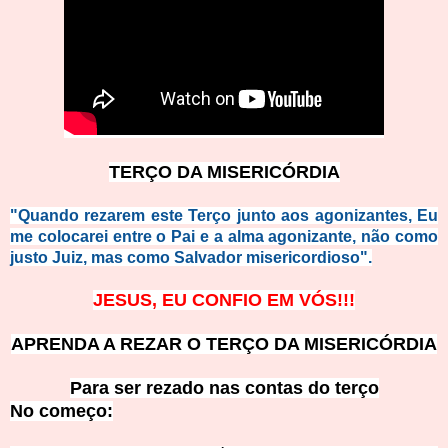
TERÇO DA MISERICÓRDIA
"Quando rezarem este Terço junto aos agonizantes, Eu
me colocarei entre o Pai e a alma agonizante, não como
justo Juiz, mas como Salvador misericordioso".
JESUS, EU CONFIO EM VÓS!!!
APRENDA A REZAR O TERÇO DA MISERICÓRDIA
Para ser rezado nas contas do terço
No começ
o: