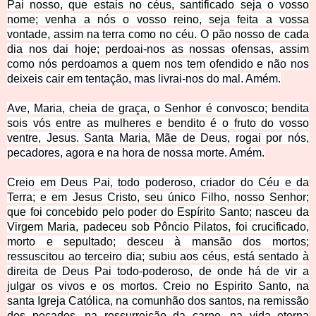
Pai nosso, que estais no céus, santificado seja o vosso
nome; venha a nós o vosso reino, seja feita a vossa
vontade, assim na terra como no céu. O pão nosso de cada
dia nos dai hoje; perdoai-nos as nossas ofensas, assim
como nós perdoamos a quem nos tem ofendido e não nos
deixeis cair em tentação, mas livrai-nos do mal. Amém.
Ave, Maria, cheia de graça, o Senhor é convosco; bendita
sois vós entre as mulheres e bendito é o fruto do vosso
ventre, Jesus. Santa Maria, Mãe de Deus, rogai por nós,
pecadores, agora e na hora de nossa morte. Amém.
Creio em Deus Pai, todo poderoso, criador do Céu e da
Terra; e em Jesus Cristo, seu único Filho, nosso Senhor;
que foi concebido pelo poder do Espírito Santo; nasceu da
Virgem Maria, padeceu sob Pôncio Pilatos, foi crucificado,
morto e sepultado; desceu à mansão dos mortos;
ressuscitou ao terceiro dia; subiu aos céus, está sentado à
direita de Deus Pai todo-poderoso, de onde há de vir a
julgar os vivos e os mortos. Creio no Espirito Santo, na
santa Igreja Católica, na comunhão dos santos, na remissão
dos pecados, na ressurreição da carne, na vida eterna