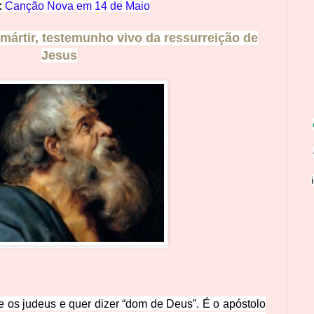
:
Canção Nova em
14 de Maio
 mártir, testemunho vivo da ressurreição de
Jesus
e os judeus e quer dizer “dom de Deus”. É o apóstolo