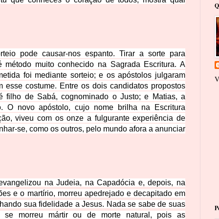
Q
rteio pode causar-nos espanto. Tirar a sorte para
é método muito conhecido na Sagrada Escritura. A
metida foi mediante sorteio; e os apóstolos julgaram
V
 esse costume. Entre os dois candidatos propostos
é filho de Sabá, cognominado o Justo; e Matias, a
o. O novo apóstolo, cujo nome brilha na Escritura
ção, viveu com os onze a fulgurante experiência de
har-se, como os outros, pelo mundo afora a anunciar
evangelizou na Judeia, na Capadócia e, depois, na
ções e o martírio, morreu apedrejado e decapitado em
nhando sua fidelidade a Jesus. Nada se sabe de suas
P
m se morreu mártir ou de morte natural, pois as