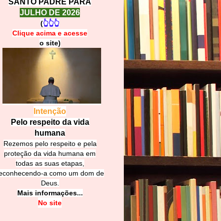
SANTO PADRE PARA
JULHO DE 2026
(
👆👆👆
Clique acima e
a
cesse
o site)
Intenção
Pelo respeito da vida
humana
Rezemos pelo respeito e pela
proteção da vida humana em
todas as suas etapas,
econhecendo-a como um dom de
Deus.
Mais informações...
No site