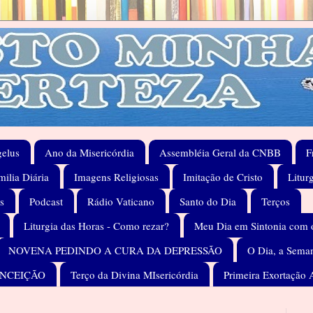
elus
Ano da Misericórdia
Assembléia Geral da CNBB
F
ilia Diária
Imagens Religiosas
Imitação de Cristo
Litur
s
Podcast
Rádio Vaticano
Santo do Dia
Terços
Liturgia das Horas - Como rezar?
Meu Dia em Sintonia com 
NOVENA PEDINDO A CURA DA DEPRESSÃO
O Dia, a Seman
ONCEIÇÃO
Terço da Divina MIsericórdia
Primeira Exortação 