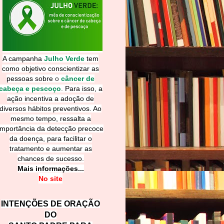
A campanha
Julho Verde
tem
como objetivo conscientizar as
pessoas sobre
o
câncer de
cabeça e pescoço
.
Para isso, a
ação incentiva a adoção de
diversos hábitos preventivos. Ao
mesmo tempo, ressalta a
importância da detecção precoce
da doença, para facilitar o
tratamento e aumentar as
chances de sucesso.
Mais informações...
No site
INTENÇÕES DE ORAÇÃO
DO