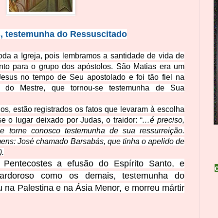
s, testemunha do Ressuscitado
da a Igreja, pois lembramos a santidade de vida de
nto para o grupo dos ap
óstolos. São Matias era um
esus no tempo de Seu apostolado e foi tão fiel na
s do Mestre, que tornou-se testemunha de Sua
los, estão registrados os fatos que levaram à escolha
e o lugar deixado por Judas, o traidor:
“…é preciso,
e torne conosco testemunha de sua ressurreição.
ens: José chamado Barsabás, que tinha o apelido de
).
Pentecostes a efusão do Espírito Santo, e
 ardoroso como os demai
s, testemunha do
 na Palestina e na Ásia Menor, e morr
eu mártir