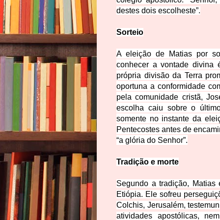
destes dois escolheste”.
Sorteio
A eleição de Matias por so
conhecer a vontade divina 
própria divisão da Terra pro
oportuna a conformidade com
pela comunidade cristã, Jos
escolha caiu sobre o últim
somente no instante da elei
Pentecostes antes de encamin
“a glória do Senhor”.
Tradição e morte
Segundo a tradição, Matias 
Etiópia. Ele sofreu persegui
Colchis, Jerusalém, testemu
atividades apostólicas, ne