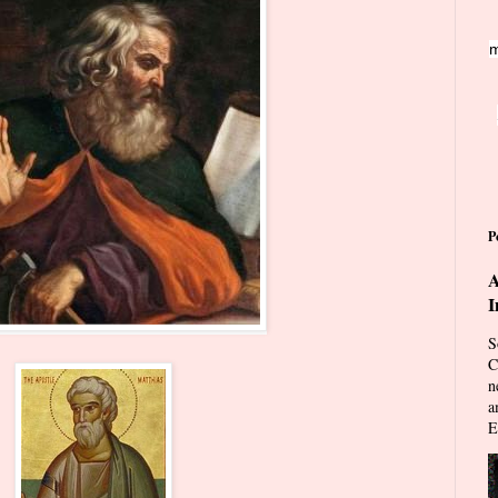
m
P
A
I
S
C
n
a
E