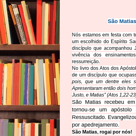
São Matia
Nós estamos em festa com to
um escolhido do Espírito Sa
discípulo que acompanhou J
vivência dos ensinamento
ressurreição.
No livro dos Atos dos Apósto
de um discípulo que ocupass
pois, que um dentre eles s
Apresentaram então dois hom
Justo, e Matias” (Atos 1,22-23
São Matias recebeu em 
tornou-se um apóstolo
Ressuscitado. Evangelizou
por apedrejamento.
São Matias,
rogai
p
or nós!