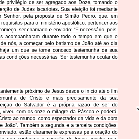
e privilégio de ser agregado aos Doze, tomando o
erção de Judas Iscariotes. Sua eleição foi mediante
o Senhor, pela proposta de Simão Pedro, que, em
 requisitos para o ministério apostólico: pertencer aos
omeço, ser chamado e enviado: “É necessário, pois,
os acompanharam durante todo o tempo em que o
de nós, a começar pelo batismo de João até ao dia
 haja um que se torne conosco testemunha de sua
das condições necessárias: Ser testemunha ocular do
stantemente próximo de Jesus desde o início até o fim
temunha de Cristo e mais precisamente da sua
rreição do Salvador é a própria razão de ser do
r
to, viveu com os onze o milagre da Páscoa e poderá,
 Cristo ao mundo, como espectador da vida e da obra
de João”. Também a segunda e a terceira condições,
nviado, estão claramente expressas pela oração do
 tu que conheces o coração de todos, mostra qual