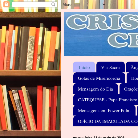
Início
Via-Sacra
Âng
Gotas de Misericórdia
Hom
Mensagem do Dia
Oraçõe
CATEQUESE - Papa Francisco
Mensagens em Power Point
OFÍCIO DA IMACULADA C
quarta-feira, 13 de maio de 2026