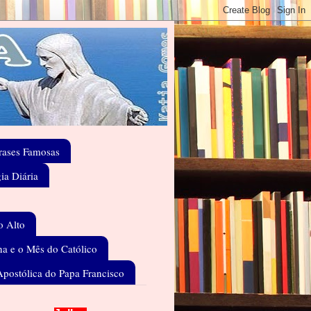
rases Famosas
gia Diária
o Alto
a e o Mês do Católico
Apostólica do Papa Francisco