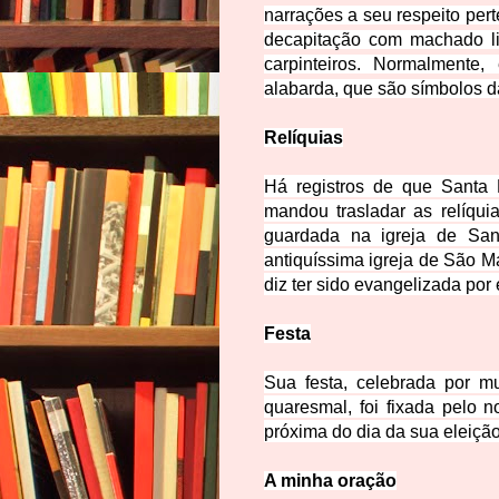
narrações a seu respeito pert
decapitação com machado li
carpinteiros.
Normalmente,
alabarda, que são símbolos da
Relíquias
Há registros de que Santa 
mandou trasladar as relíqu
guardada na igreja de San
antiquíssima igreja de São M
diz ter sido evangelizada por
Festa
Sua festa, celebrada por mu
quaresmal, foi fixada pelo 
próxima do dia da sua eleição
A minha oração