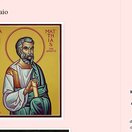
aio
d