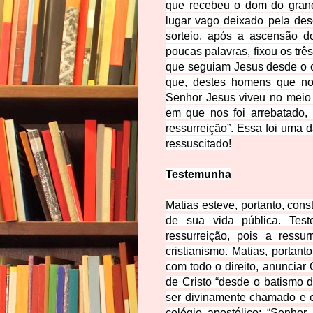
que recebeu o dom do grand
lugar vago deixado pela des
sorteio, após a ascensão d
poucas palavras, fixou os três
que seguiam Jesus desde o c
que, destes homens que n
Senhor Jesus viveu no meio 
em que nos foi arrebatado,
ressurreição”. Essa foi uma 
ressuscitado!
Testemunha
Matias esteve, portanto, con
de sua vida pública. Tes
ressurreição, pois a ressu
cristianismo. Matias, portan
com todo o direito, anunciar
de Cristo “desde o batismo 
ser divinamente chamado e e
colégio apostólico:
“Senhor,