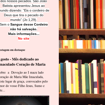
dos nossos pecados. São João
Batista apresentou Jesus ao
undo dizendo: “Eis o cordeiro de
Deus que tira o pecado do
mundo” (Jo 1,29).
Sem o
Sangue desse Cordeiro
não há salvação.
Mais informações...
No site
ostagem em destaque
gosto - Mês dedicado ao
maculado Coração de Maria
obre a Devoção ao I macu lado
oração de Maria Mãe Imaculada,
este lugar de graça, convocados pelo
mor do vosso Filho Jesus, Sumo e
te...