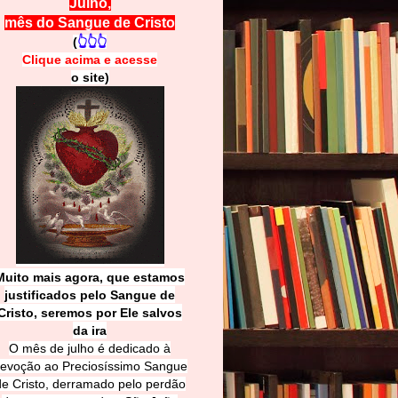
Julho,
mês do Sangue de Cristo
(
👆👆👆
Clique acima e
a
cesse
o site)
Muito mais agora, que estamos
justificados pelo Sangue de
Cri
sto, seremos por Ele salvos
da ira
O mês de julho é dedicado à
evoção ao Preciosíssimo Sangue
de Cristo, derramado pelo perdão