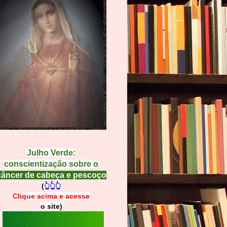
Julho Verde:
conscientização sobre o
câncer de cabeça e pescoço
(
👆👆👆
Clique acima e
a
cesse
o site)