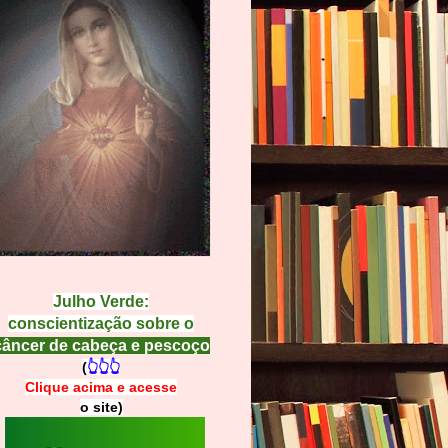
Julho Verde:
conscientização sobre o
câncer de cabeça e pescoço
(
👆👆👆
Clique acima e
a
cesse
o site)