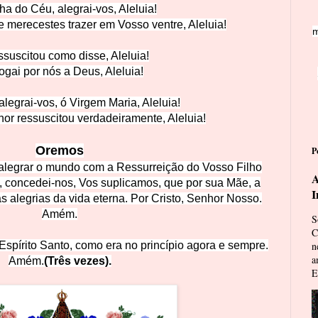
ha do Céu, alegrai-v
os, Aleluia!
 merecestes trazer em Voss
o ventre, Aleluia!
m
suscitou como disse, A
leluia!
gai por nós a Deu
s, Aleluia!
alegrai-vos, ó Virgem Mari
a, Aleluia!
or ressuscitou
verdadeiramente, Aleluia!
Oremos
P
alegrar o mundo com a Ressurreição do Vosso Filho
A
, concedei-nos, Vos suplicamos, que por sua Mãe, a
I
 alegrias da vida eterna. P
or Cristo, Senhor Nosso.
Amém.
S
C
 Espírito Santo, como era no princípio agora e sempre.
n
a
Amém.
(T
rês vezes).
E