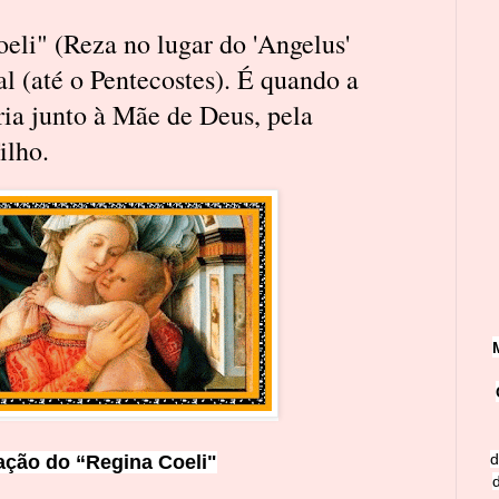
eli" (Reza no lugar do 'Angelus'
l (até o Pentecostes). É quando a
ria junto à Mãe de Deus, pela
ilho.
d
ação do “Regina Coeli"