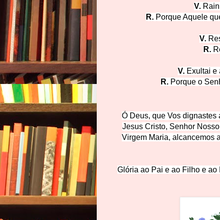
V.
Rain
R.
Porque Aquele que
V.
Res
R.
Ro
V.
Exultai e 
R.
Porque o Senh
Ó Deus, que Vos dignastes 
Jesus Cristo, Senhor Nosso
Virgem Maria, alcancemos as
Glória ao Pai e ao Filho e ao