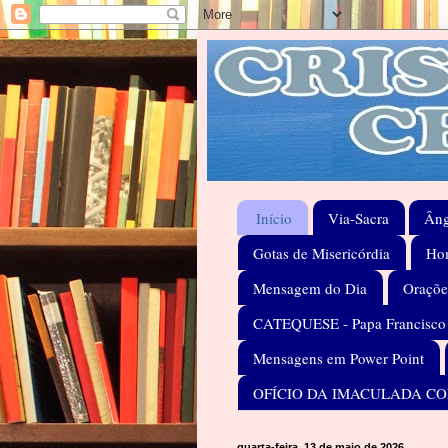
Início
Via-Sacra
Âng
Gotas de Misericórdia
Hom
Mensagem do Dia
Oraçõe
CATEQUESE - Papa Francisco
Mensagens em Power Point
OFÍCIO DA IMACULADA C
quarta-feira, 13 de maio de 2026