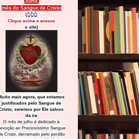
Julho,
mês do Sangue de Cristo
(
👆👆👆
Clique acima e
a
cesse
o site)
Muito mais agora, que estamos
justificados pelo Sangue de
Cri
sto, seremos por Ele salvos
da ira
O mês de julho é dedicado à
evoção ao Preciosíssimo Sangue
de Cristo, derramado pelo perdão