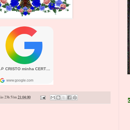
às 23h 51m
21:04:00