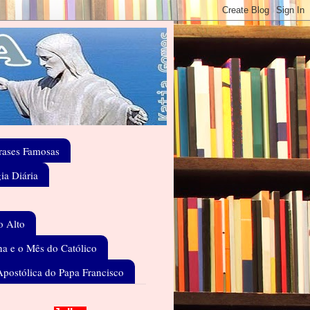
rases Famosas
gia Diária
o Alto
a e o Mês do Católico
Apostólica do Papa Francisco