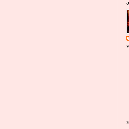
Q
V
P