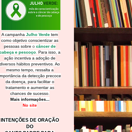
A campanha
Julho Verde
tem
como objetivo conscientizar as
pessoas sobre
o
câncer de
cabeça e pescoço
.
Para isso, a
ação incentiva a adoção de
diversos hábitos preventivos. Ao
mesmo tempo, ressalta a
importância da detecção precoce
da doença, para facilitar o
tratamento e aumentar as
chances de sucesso.
Mais informações...
No site
INTENÇÕES DE ORAÇÃO
DO