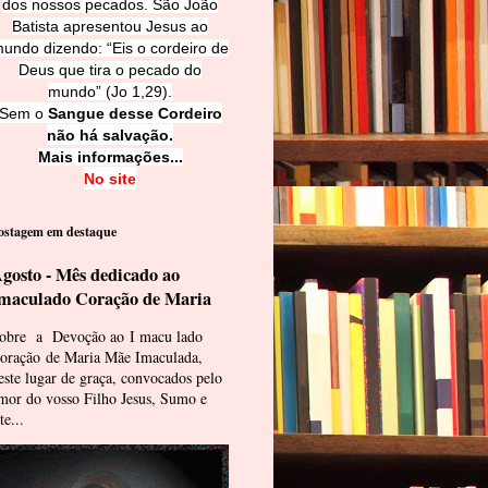
dos nossos pecados. São João
Batista apresentou Jesus ao
undo dizendo: “Eis o cordeiro de
Deus que tira o pecado do
mundo” (Jo 1,29).
Sem o
Sangue desse Cordeiro
não há salvação.
Mais informações...
No site
ostagem em destaque
gosto - Mês dedicado ao
maculado Coração de Maria
obre a Devoção ao I macu lado
oração de Maria Mãe Imaculada,
este lugar de graça, convocados pelo
mor do vosso Filho Jesus, Sumo e
te...