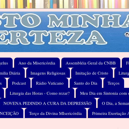
elus
Ano da Misericórdia
Assembléia Geral da CNBB
F
ilia Diária
Imagens Religiosas
Imitação de Cristo
Litur
s
Podcast
Rádio Vaticano
Santo do Dia
Terços
Liturgia das Horas - Como rezar?
Meu Dia em Sintonia com 
NOVENA PEDINDO A CURA DA DEPRESSÃO
O Dia, a Seman
ONCEIÇÃO
Terço da Divina MIsericórdia
Primeira Exortação 