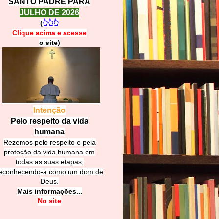
SANTO PADRE PARA
JULHO DE 2026
(
👆👆👆
Clique acima e
a
cesse
o site)
Intenção
Pelo respeito da vida
humana
Rezemos pelo respeito e pela
proteção da vida humana em
todas as suas etapas,
econhecendo-a como um dom de
Deus.
Mais informações...
No site