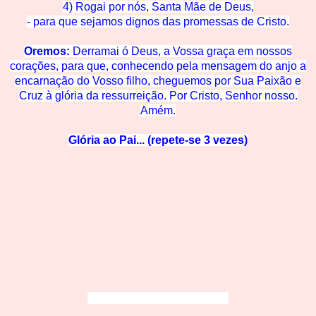
4) Rogai por nós, Santa Mãe de
Deus,
- para que sejamos dignos das promessas de C
risto.
Oremos:
Derramai ó Deus, a Vossa graça em nossos
corações, para que, conhecendo pela mensagem do anjo a
encarnação do Vosso filho, cheguemos
por Su
a Paixão e
Cruz à glória
da ressurreição. Por Cristo, Senhor nosso.
Amém.
Glória ao Pai... (repete-se 3 vezes)