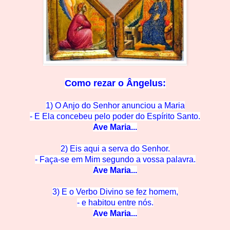
Como rezar o
Ângelus:
1) O Anjo do Senhor anunciou a Maria
- E Ela concebeu pelo po
der do Espírito Santo.
Ave M
aria...
2) Eis aqui a serva do Se
nhor.
- Faça-se em Mim segun
do a vossa palavra.
Ave M
aria...
3) E o Verbo Divino se
fez homem,
- e habitou en
tre nós.
Ave Mar
ia...