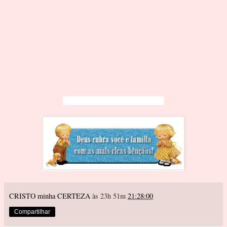
CRISTO minha CERTEZA
às 23h 51m
21:28:00
Compartilhar