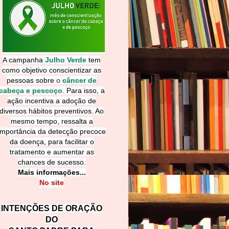
A campanha
Julho Verde
tem
como objetivo conscientizar as
pessoas sobre
o
câncer de
cabeça e pescoço
.
Para isso, a
ação incentiva a adoção de
diversos hábitos preventivos. Ao
mesmo tempo, ressalta a
importância da detecção precoce
da doença, para facilitar o
tratamento e aumentar as
chances de sucesso.
Mais informações...
No site
INTENÇÕES DE ORAÇÃO
DO