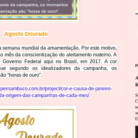
m
Agosto Dourado
a a semana mundial da amamentação. Por este motivo,
r o mês da conscientização do aleitamento materno. A
lo Governo Federal aqui no Brasil, em 2017. A cor
P
rque segundo os idealizadores da campanha, os
o “horas de ouro”.
A
I
depernambuco.com.br/project/cor-e-causa-de-janeiro-
S
da-origem-das-campanhas-de-cada-mes/
C
n
a
E