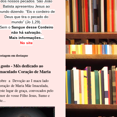
dos nossos pecados. São João
Batista apresentou Jesus ao
undo dizendo: “Eis o cordeiro de
Deus que tira o pecado do
mundo” (Jo 1,29).
Sem o
Sangue desse Cordeiro
não há salvação.
Mais informações...
No site
ostagem em destaque
gosto - Mês dedicado ao
maculado Coração de Maria
obre a Devoção ao I macu lado
oração de Maria Mãe Imaculada,
este lugar de graça, convocados pelo
mor do vosso Filho Jesus, Sumo e
te...