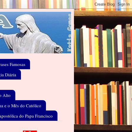
rases Famosas
gia Diária
o Alto
a e o Mês do Católico
Apostólica do Papa Francisco