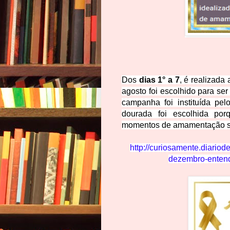
Dos
dias 1° a 7
, é realizad
agosto foi escolhido para se
campanha foi instituída pe
dourada foi escolhida po
momentos de amamentação sã
http://curiosamente.diario
dezembro-enten