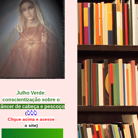
Julho Verde:
conscientização sobre o
câncer de cabeça e pescoço
(
👆👆👆
Clique acima e
a
cesse
o site)