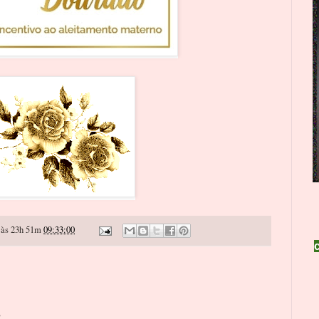
às 23h 51m
09:33:00
o