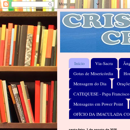
Início
Via-Sacra
Âng
Gotas de Misericórdia
Hom
Mensagem do Dia
Oraçõe
CATEQUESE - Papa Francisco
Mensagens em Power Point
OFÍCIO DA IMACULADA C
sexta-feira, 1 de agosto de 2025