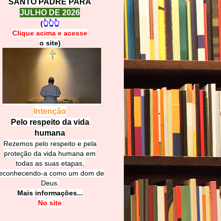
SANTO PADRE PARA
JULHO DE 2026
(
👆👆👆
Clique acima e
a
cesse
o site)
Intenção
Pelo respeito da vida
humana
Rezemos pelo respeito e pela
proteção da vida humana em
todas as suas etapas,
econhecendo-a como um dom de
Deus.
Mais informações...
No site