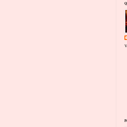
Q
V
P