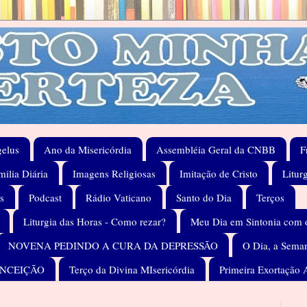
elus
Ano da Misericórdia
Assembléia Geral da CNBB
F
ilia Diária
Imagens Religiosas
Imitação de Cristo
Litur
s
Podcast
Rádio Vaticano
Santo do Dia
Terços
Liturgia das Horas - Como rezar?
Meu Dia em Sintonia com 
NOVENA PEDINDO A CURA DA DEPRESSÃO
O Dia, a Seman
ONCEIÇÃO
Terço da Divina MIsericórdia
Primeira Exortação 