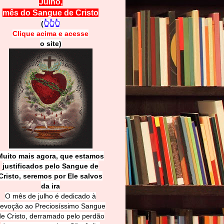
Julho,
mês do Sangue de Cristo
(
👆👆👆
Clique acima e
a
cesse
o site)
Muito mais agora, que estamos
justificados pelo Sangue de
Cri
sto, seremos por Ele salvos
da ira
O mês de julho é dedicado à
evoção ao Preciosíssimo Sangue
de Cristo, derramado pelo perdão