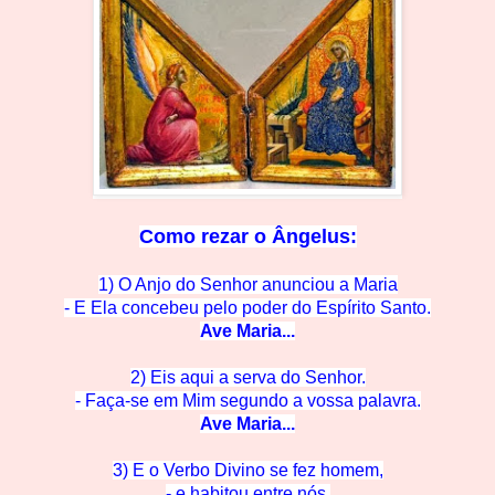
Como rezar o
Ângelus:
1) O Anjo do Senhor anunciou a Maria
- E Ela concebeu pelo po
der do Espírito Santo.
Ave M
aria...
2) Eis aqui a serva do Se
nhor.
- Faça-se em Mim segun
do a vossa palavra.
Ave M
aria...
3) E o Verbo Divino se
fez homem,
- e habitou en
tre nós.