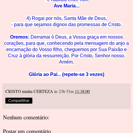
Ave Mar
ia...
4) Rogai por nós, Santa Mãe de
Deus,
- para que sejamos dignos das promessas de C
risto.
Oremos:
Derramai ó Deus, a Vossa graça em nossos
corações, para que, conhecendo pela mensagem do anjo a
encarnação do Vosso filho, cheguemos
por Su
a Paixão e
Cruz à glória
da ressurreição. Por Cristo, Senhor nosso.
Amém.
Glória ao Pai... (repete-se 3 vezes)
CRISTO minha CERTEZA
às 23h 51m
11:18:00
Compartilhar
Nenhum comentário:
Postar um comentário