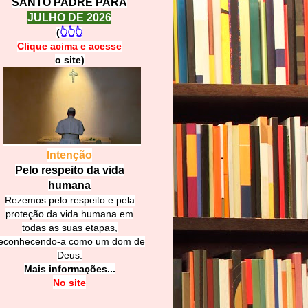
SANTO PADRE PARA
JULHO DE 2026
(
👆👆👆
Clique acima e
a
cesse
o site)
Intenção
Pelo respeito da vida
humana
Rezemos pelo respeito e pela
proteção da vida humana em
todas as suas etapas,
econhecendo-a como um dom de
Deus.
Mais informações...
No site