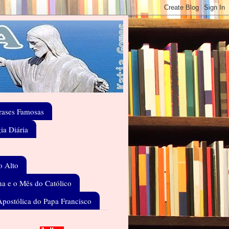
rases Famosas
gia Diária
o Alto
a e o Mês do Católico
Apostólica do Papa Francisco