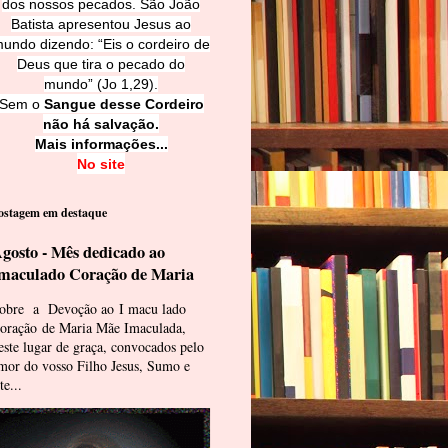
dos nossos pecados. São João
Batista apresentou Jesus ao
undo dizendo: “Eis o cordeiro de
Deus que tira o pecado do
mundo” (Jo 1,29).
Sem o
Sangue desse Cordeiro
não há salvação.
Mais informações...
No site
ostagem em destaque
gosto - Mês dedicado ao
maculado Coração de Maria
obre a Devoção ao I macu lado
oração de Maria Mãe Imaculada,
este lugar de graça, convocados pelo
mor do vosso Filho Jesus, Sumo e
te...