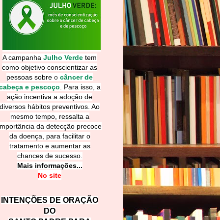
A campanha
Julho Verde
tem
como objetivo conscientizar as
pessoas sobre
o
câncer de
cabeça e pescoço
.
Para isso, a
ação incentiva a adoção de
diversos hábitos preventivos. Ao
mesmo tempo, ressalta a
importância da detecção precoce
da doença, para facilitar o
tratamento e aumentar as
chances de sucesso.
Mais informações...
No site
INTENÇÕES DE ORAÇÃO
DO