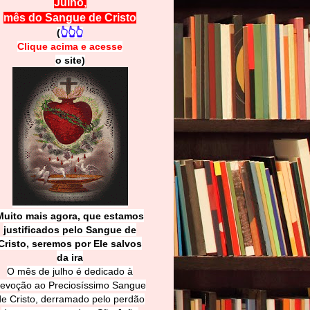
Julho,
mês do Sangue de Cristo
(
👆👆👆
Clique acima e
a
cesse
o site)
Muito mais agora, que estamos
justificados pelo Sangue de
Cri
sto, seremos por Ele salvos
da ira
O mês de julho é dedicado à
evoção ao Preciosíssimo Sangue
de Cristo, derramado pelo perdão