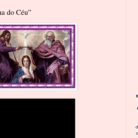
ha do Céu”
d