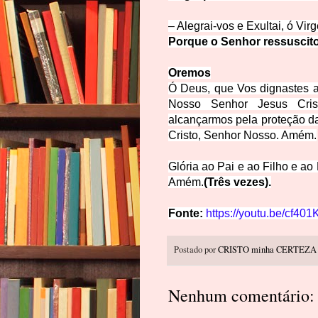
– Alegrai-vos e Exultai, ó Vir
Porque o Senhor ressuscito
Oremos
Ó Deus, que Vos dignastes a
Nosso Senhor Jesus Crist
alcançarmos pela proteção da
Cristo, Senhor Nosso. Amém.
Glória ao Pai e ao Filho e ao
Amém.
(Três vezes).
Fonte:
https://youtu.be/cf40
Postado por
CRISTO minha CERTEZA
Nenhum comentário: