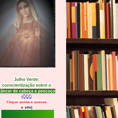
Julho Verde:
conscientização sobre o
câncer de cabeça e pescoço
(
👆👆👆
Clique acima e
a
cesse
o site)