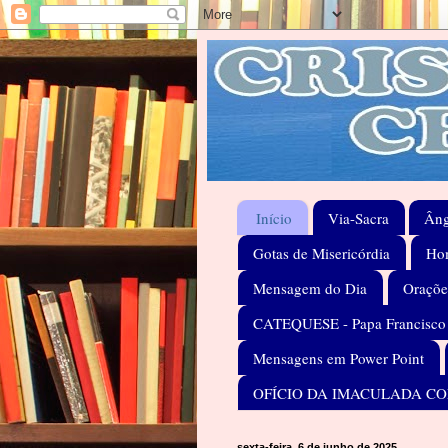
Início
Via-Sacra
Âng
Gotas de Misericórdia
Hom
Mensagem do Dia
Oraçõe
CATEQUESE - Papa Francisco
Mensagens em Power Point
OFÍCIO DA IMACULADA C
sexta-feira, 6 de junho de 2025