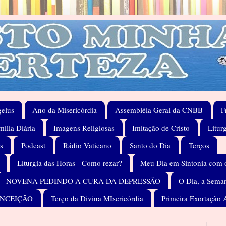
elus
Ano da Misericórdia
Assembléia Geral da CNBB
F
ilia Diária
Imagens Religiosas
Imitação de Cristo
Litur
s
Podcast
Rádio Vaticano
Santo do Dia
Terços
Liturgia das Horas - Como rezar?
Meu Dia em Sintonia com 
NOVENA PEDINDO A CURA DA DEPRESSÃO
O Dia, a Seman
ONCEIÇÃO
Terço da Divina MIsericórdia
Primeira Exortação 