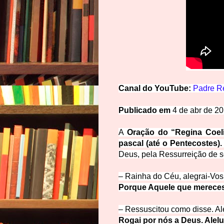
Canal do
YouTube: 
Padre Re
Publicado em
 4 de a
br de 2
A 
Oração do “Regina Coel
pascal (até o Pentecostes).
Deus, pela Ressurreição d
e s
– Rainha do Céu, alegrai-Vos
Porque Aquele que mereceste
– Ressuscitou como disse. A
l
Rogai por nós a Deus. Alelu