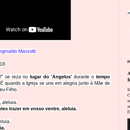
m
ginaldo Manzotti
P
018
A
i"
 se reza no 
lugar do 'Angelus' 
durante o 
tempo 
I
 É quando a Igreja se une em alegria junto à Mãe de 
S
eu Filho.
C
n
, a
leluia.
a
s trazer em vosso ventre, aleluia.
E
eluia.
ia.