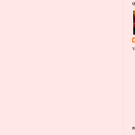
Q
V
P