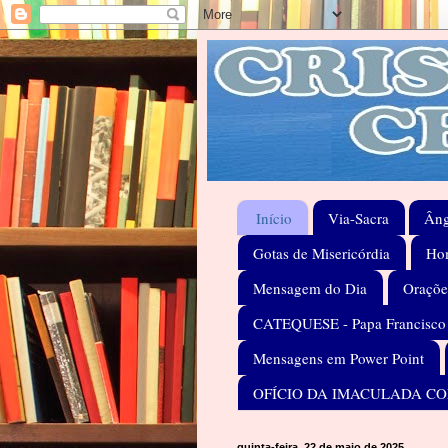
Início
Via-Sacra
Âng
Gotas de Misericórdia
Hom
Mensagem do Dia
Oraçõe
CATEQUESE - Papa Francisco
Mensagens em Power Point
OFÍCIO DA IMACULADA C
quinta-feira, 22 de maio de 2025