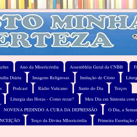
elus
Ano da Misericórdia
Assembléia Geral da CNBB
F
ilia Diária
Imagens Religiosas
Imitação de Cristo
Litur
s
Podcast
Rádio Vaticano
Santo do Dia
Terços
Liturgia das Horas - Como rezar?
Meu Dia em Sintonia com 
NOVENA PEDINDO A CURA DA DEPRESSÃO
O Dia, a Seman
ONCEIÇÃO
Terço da Divina MIsericórdia
Primeira Exortação 