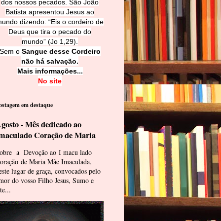
dos nossos pecados. São João
Batista apresentou Jesus ao
undo dizendo: “Eis o cordeiro de
Deus que tira o pecado do
mundo” (Jo 1,29).
Sem o
Sangue desse Cordeiro
não há salvação.
Mais informações...
No site
ostagem em destaque
gosto - Mês dedicado ao
maculado Coração de Maria
obre a Devoção ao I macu lado
oração de Maria Mãe Imaculada,
este lugar de graça, convocados pelo
mor do vosso Filho Jesus, Sumo e
te...