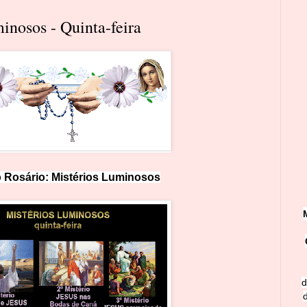
inosos - Quinta-feira
o Rosário:
Mistérios Luminosos
d