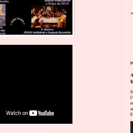
m
P
A
I
S
C
n
a
E