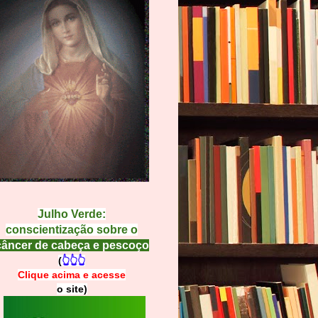
Julho Verde:
conscientização sobre o
câncer de cabeça e pescoço
(
👆👆👆
Clique acima e
a
cesse
o site)