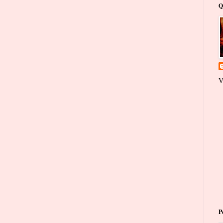
Q
V
P