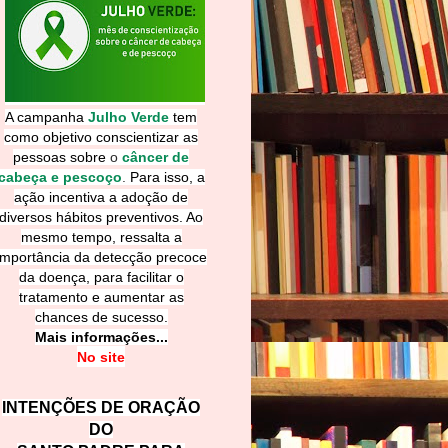
A campanha
Julho Verde
tem
como objetivo conscientizar as
pessoas sobre
o
câncer de
cabeça e pescoço
.
Para isso, a
ação incentiva a adoção de
diversos hábitos preventivos. Ao
mesmo tempo, ressalta a
importância da detecção precoce
da doença, para facilitar o
tratamento e aumentar as
chances de sucesso.
Mais informações...
No site
INTENÇÕES DE ORAÇÃO
DO