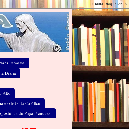
rases Famosas
gia Diária
o Alto
a e o Mês do Católico
Apostólica do Papa Francisco