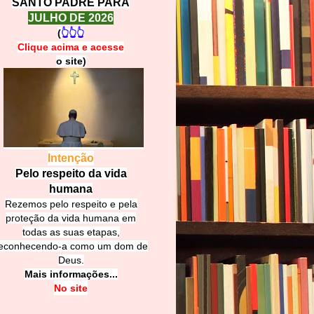
SANTO PADRE PARA
JULHO DE 2026
(
👆👆👆
Clique acima e
a
cesse
o site)
Intenção
Pelo respeito da vida
humana
Rezemos pelo respeito e pela
proteção da vida humana em
todas as suas etapas,
econhecendo-a como um dom de
Deus.
Mais informações...
No site