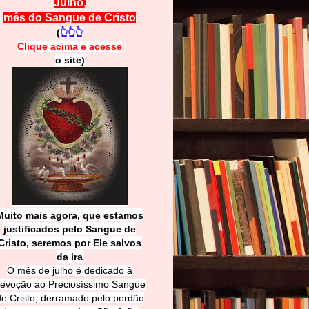
Julho,
mês do Sangue de Cristo
(
👆👆👆
Clique acima e
a
cesse
o site)
Muito mais agora, que estamos
justificados pelo Sangue de
Cri
sto, seremos por Ele salvos
da ira
O mês de julho é dedicado à
evoção ao Preciosíssimo Sangue
de Cristo, derramado pelo perdão