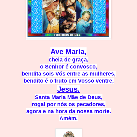
Ave Maria,
cheia de
graça,
o Senhor é conv
osco,
bendita sois Vós entre as mulhere
s,
bendito é o fruto
em Vosso ventre,
Jes
us.
Santa Maria Mãe de D
eus,
rogai por nós os pecado
res,
agora e na hora
da nossa morte.
Amém.