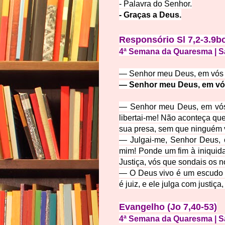
- Palavra do Senhor.
- Graças a Deus.
Responsório Sl 7,2-3.9bc
4ª Semana da Quaresma | 
— Senhor meu Deus, em vós p
— Senhor meu Deus, em vós
— Senhor meu Deus, em vós p
libertai-me! Não aconteça q
sua presa, sem que ninguém v
— Julgai-me, Senhor Deus,
mim! Ponde um fim à iniquida
Justiça, vós que sondais os n
— O Deus vivo é um escudo p
é juiz, e ele julga com justi
Evangelho (Jo 7,40-53)
4ª Semana da Quaresma | 