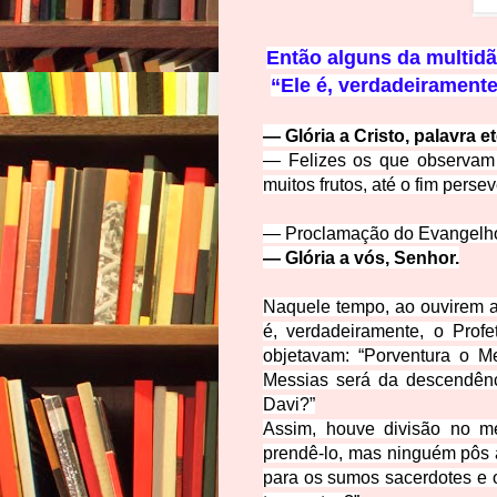
E
ntão alguns da multid
“
Ele é, verdadeiramente,
— Glória a Cristo, palavra e
— Felizes os que observam 
muitos frutos, até o fim perse
— Proclamação do Evangelho 
— Glória a vós, Senhor.
Naquele tempo,
ao ouvirem a
é, verdadeiramente, o Profe
objetavam: “Porventura o M
Messias será da descendênc
Davi?”
Assim, houve divisão no 
prendê-lo, mas ninguém pôs
para os sumos sacerdotes e o