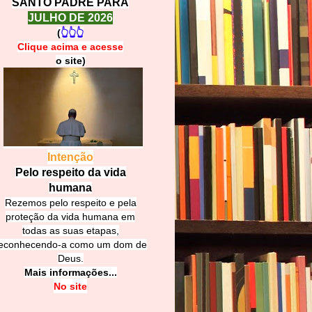
SANTO PADRE PARA
JULHO DE 2026
(
👆👆👆
Clique acima e
a
cesse
o site)
Intenção
Pelo respeito da vida
humana
Rezemos pelo respeito e pela
proteção da vida humana em
todas as suas etapas,
econhecendo-a como um dom de
Deus.
Mais informações...
No site