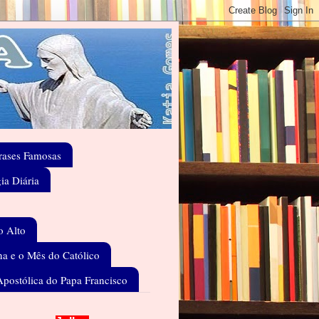
rases Famosas
gia Diária
o Alto
a e o Mês do Católico
Apostólica do Papa Francisco