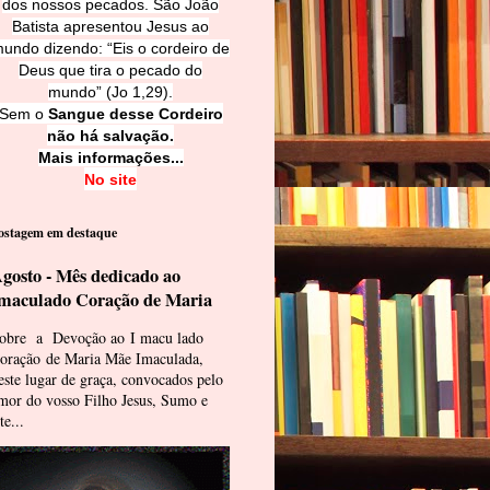
dos nossos pecados. São João
Batista apresentou Jesus ao
undo dizendo: “Eis o cordeiro de
Deus que tira o pecado do
mundo” (Jo 1,29).
Sem o
Sangue desse Cordeiro
não há salvação.
Mais informações...
No site
ostagem em destaque
gosto - Mês dedicado ao
maculado Coração de Maria
obre a Devoção ao I macu lado
oração de Maria Mãe Imaculada,
este lugar de graça, convocados pelo
mor do vosso Filho Jesus, Sumo e
te...