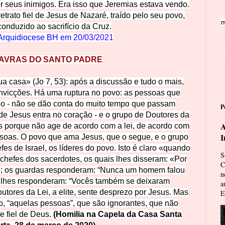
r seus inimigos. Era isso que Je
remias estava vendo.
trato fiel de Jesus de Nazaré, traído pelo seu povo,
m
onduzido ao sacrifício da Cruz.
Arquidiocese BH em
20/03/2021
AVRAS DO SANTO PADRE
a casa» (Jo 7, 53): após a discussão e tudo o mais,
nvicções. Há uma ruptura no povo: as pessoas que
 - não se dão conta do muito tempo que passam
P
de Jesus entra no coração - e o grupo de Doutores da
A
sus porque não age de acordo com a lei, de acordo com
I
ssoas. O povo que ama Jesus, que o segue, e o grupo
efes de Israel, os líderes do povo. Isto é claro «quando
S
 chefes dos sacerdotes, os quais lhes disseram: «Por
C
»; os guardas responderam: “Nunca um homem falou
n
s lhes responderam: “Vocês também se deixaram
a
utores da Lei, a elite, sente desprezo por Jesus. Mas
E
 “aquelas pessoas”, que são ignorantes, que não
e fiel de Deus.
(Homilia na Capela da Casa Santa