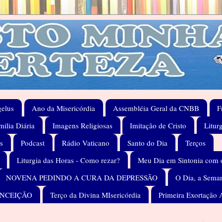
elus
Ano da Misericórdia
Assembléia Geral da CNBB
F
ilia Diária
Imagens Religiosas
Imitação de Cristo
Litur
s
Podcast
Rádio Vaticano
Santo do Dia
Terços
Liturgia das Horas - Como rezar?
Meu Dia em Sintonia com 
NOVENA PEDINDO A CURA DA DEPRESSÃO
O Dia, a Seman
ONCEIÇÃO
Terço da Divina MIsericórdia
Primeira Exortação 