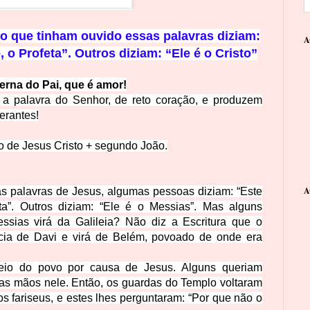
ão que tinham ouvido essas palavras diziam:
A
 o Profeta”. Outros diziam: “Ele é o Cristo”
terna do Pai, que é amor!
a palavra do Senhor, de reto coração, e produzem
verantes!
de Jesus Cristo + segundo João.
A
s palavras de Jesus, algumas pessoas diziam: “Este
ta”.
Outros diziam: “Ele é o Messias”. Mas alguns
essias virá da Galileia?
Não diz a Escritura que o
ia de Davi e virá de Belém, povoado de onde era
meio do povo por causa de Jesus.
Alguns queriam
 as mãos nele.
Então, os guardas do Templo voltaram
s fariseus, e estes lhes perguntaram: “Por que não o