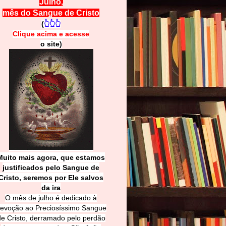
Julho,
mês do Sangue de Cristo
(
👆👆👆
Clique acima e
a
cesse
o site)
Muito mais agora, que estamos
justificados pelo Sangue de
Cri
sto, seremos por Ele salvos
da ira
O mês de julho é dedicado à
evoção ao Preciosíssimo Sangue
de Cristo, derramado pelo perdão