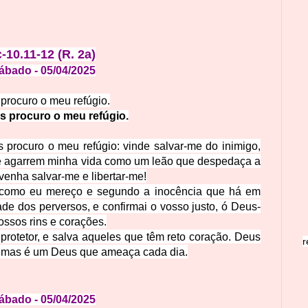
-10.11-12 (R. 2a)
Sábado
- 05
/04
/
2
0
25
rocuro o meu refúgio.
 procuro o meu refúgio.
rocuro o meu refúgio: vinde salvar-me do inimigo,
ue agarrem minha vida como um leão que despedaça a
enha salvar-me e libertar-me!
 como eu mereço e segundo a inocência que há em
de dos perversos, e confirmai o vosso justo, ó Deus-
ossos rins e corações.
rotetor, e salva aqueles que têm reto coração. Deus
r
ça, mas é um Deus que ameaça cada dia.
Sábado
- 05
/04
/
2
0
25