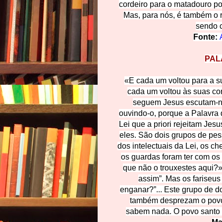
cordeiro para o matadouro po
Mas, para nós, é também o re
sendo c
Fonte:
PAL
«E cada um voltou para a su
cada um voltou às suas co
seguem Jesus escutam-no
ouvindo-o, porque a Palavra 
Lei que a priori rejeitam Je
eles. São dois grupos de pe
dos intelectuais da Lei, os ch
os guardas foram ter com os
que não o trouxestes aqui?
assim”. Mas os fariseu
enganar?”... Este grupo de do
também desprezam o povo,
sabem nada. O povo santo 