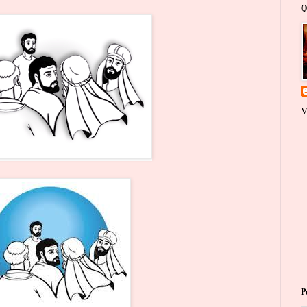
Q
V
P