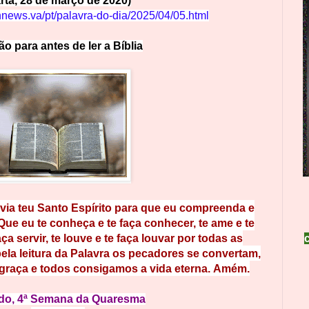
rta, 28 de março de 2020)
nnews.va/pt/palavra-do-dia/2025/04/05.html
ção
p
a
r
a
a
n
t
e
s
d
e
l
e
r
a
Bíblia
via teu Santo Espírito para que eu compreenda
e
Que eu te conheça e te faça conhecer, te ame e te
aça servir, te louve e te faça louvar por todas as
 pela leitura da Palavra os pecadores se convertam,
graça e todos consigamos a vida eterna. Amém.
do,
4ª Semana da Quaresma