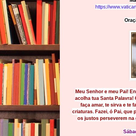
Ma
https://www.vatica
Ora
M
eu Senhor e meu Pai! En
acolha tua Santa Palavra! 
faça amar, te sirva e te f
criaturas. Fazei, ó Pai, que
os justos perseverem na 
Sába