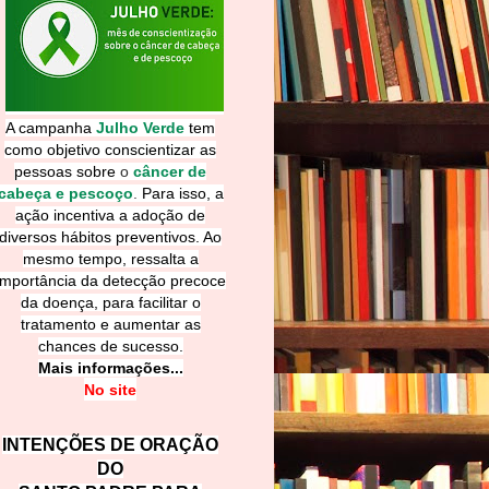
A campanha
Julho Verde
tem
como objetivo conscientizar as
pessoas sobre
o
câncer de
cabeça e pescoço
.
Para isso, a
ação incentiva a adoção de
diversos hábitos preventivos. Ao
mesmo tempo, ressalta a
importância da detecção precoce
da doença, para facilitar o
tratamento e aumentar as
chances de sucesso.
Mais informações...
No site
INTENÇÕES DE ORAÇÃO
DO