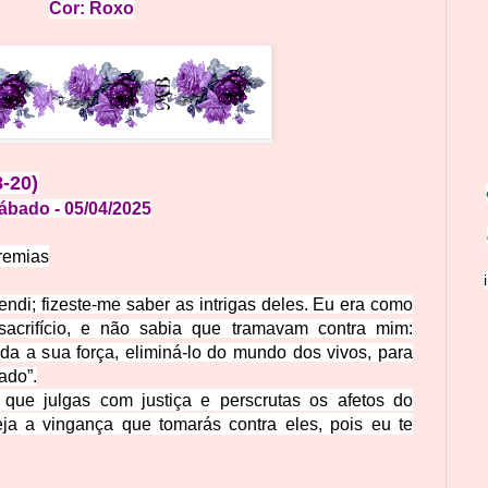
Cor
: Rox
o
8-20)
Sábado
- 05
/04
/
2
0
25
eremias
ndi; fizeste-me saber as intrigas deles.
Eu era como
acrifício, e não sabia que tramavam contra mim:
da a sua força, eliminá-lo do mundo dos vivos, para
ado”.
 que julgas com justiça e perscrutas os afetos do
ja a vingança que tomarás contra eles, pois eu te