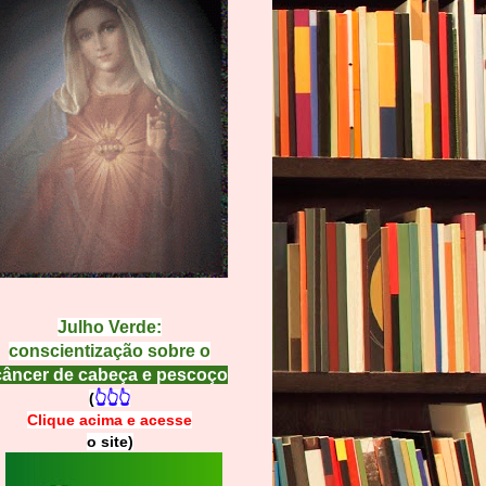
Julho Verde:
conscientização sobre o
câncer de cabeça e pescoço
(
👆👆👆
Clique acima e
a
cesse
o site)