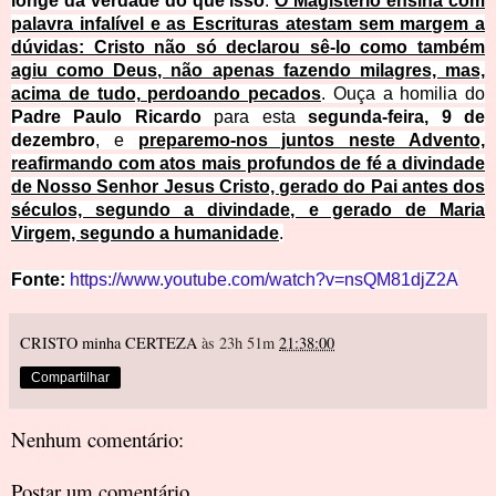
longe da verdade do que isso
.
O Magistério ensina com
palavra infalível e as Escrituras atestam sem margem a
dúvidas: Cristo não só declarou sê-lo como também
agiu como Deus, não apenas fazendo milagres, mas,
acima de tudo, perdoando pecados
. Ouça a homilia do
Padre Paulo Ricardo
para esta
segunda-feira, 9 de
dezembro
, e
preparemo-nos juntos neste Advento,
reafirmando com atos mais profundos de fé a divindade
de Nosso Senhor Jesus Cristo, gerado do Pai antes dos
séculos, segundo a divindade, e gerado de Maria
Virgem, segundo a humanidade
.
Fonte:
https://www.youtube.com/watch?v=nsQM81djZ2A
CRISTO minha CERTEZA
às 23h 51m
21:38:00
Compartilhar
Nenhum comentário:
Postar um comentário