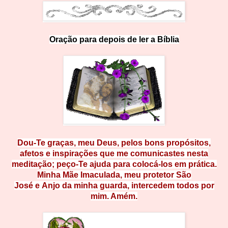
Ora
ção
p
a
r
a
d
e
p
o
i
s
d
e
l
e
r
a
B
íb
li
a
Dou-Te graças, meu Deus, pelos bons propósitos,
afetos e inspirações que me comunicastes nesta
meditação; peço-Te ajuda para co
locá-los em prática.
Minha Mãe Imacu
lada, meu protetor São
José e Anjo da minha guarda, intercedem todos por
mim. Amém.