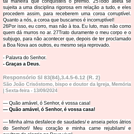
tal maneira que conquisteis o prêmio.
25
Todo atleta se
sujeita a uma disciplina rigorosa em relação a tudo, e eles
procedem assim, para receberem uma coroa corruptível.
Quanto a nós, a coroa que buscamos é incorruptível!
26
Por isso, eu corro, mas não à toa. Eu luto, mas não como
quem dá murros no ar.
27
Trato duramente o meu corpo e o
subjugo, para não acontecer que, depois de ter proclamado
a Boa Nova aos outros, eu mesmo seja reprovado.
- Palavra do Se
nhor.
- Graças a De
us.
Responsório Sl 83(84),3.4.5-6.12 (R. 2)
São João Crisóstomo, bispo e doutor da Igreja, Memória
| Sexta-feira
- 13
/
09
/
2
0
24
—
Quão amável, ó Senhor, é vossa casa!
—
Quão amável, ó Senhor, é vossa casa!
—
Minha alma desfalece de saudades
/
e anseia pelos átrios
do Senhor!
/
Meu coração e minha carne rejubilam
/
e