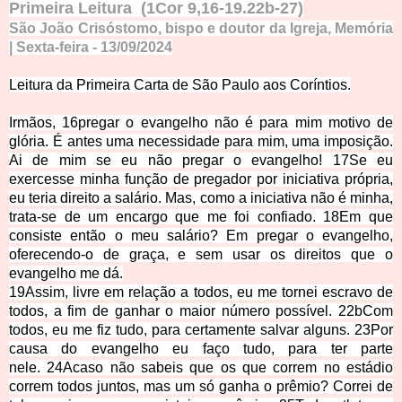
Primeira Leitura
(1Cor 9,16-19.22b-27)
São João Crisóstomo, bispo e doutor da Igreja, Memória
| Sexta-feira
- 13
/
09
/
2
0
24
Leitura da Primeira Carta
de São Paulo aos Coríntios.
Irmãos,
16
pregar o evangelho não é para mim motivo de
glória. É antes uma necessidade para mim, uma imposição.
Ai de mim se eu não pregar o evangelho!
17
Se eu
exercesse mi
nha função de pregador por iniciativa
própria,
eu teria direito a salário. Mas, como a iniciativa não é minha,
trata-se de um encargo que me foi confiado.
18
Em que
consiste então o meu salário? Em pregar o evangelho,
oferecendo-o de graça, e sem usar os direitos que o
evangelho me dá.
19
Assim, livre em relação a todos, eu me tornei escravo de
todos, a fim de ganhar o maior número possível.
22b
Com
todos, eu me fiz tudo, para
certamente salvar alguns.
23
Por
causa
do evangelho eu faço tudo, para ter parte
nele.
24
Acaso não sabeis que os que correm no estádio
correm todos juntos, mas um só ganha o prêmio? Correi de