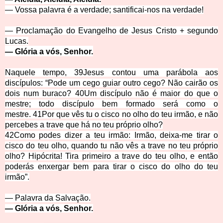
— Vossa palavra é a verdade; santificai-nos na verdade!
— Proclamação do Evangelho de Jesus Cristo + segundo
Lucas.
— Glória a vós, Senhor.
Naquele tempo,
39
Jesus contou uma parábola aos
discípulos: “Pode um cego guiar outro cego? Não cairão os
dois num buraco?
40
Um discípulo não é maior do que o
mestre; todo discípulo bem formado será como o
mestre.
41
Por que vês tu o cisco no olho do teu irmão, e não
percebes a trave que há no teu próprio olho?
42
Como podes dizer a teu irmão: Irmão, deixa-me tirar o
cisco do teu olho, quando tu não vês a trave no teu próprio
olho? Hipócrita! Tira primeiro a trave do teu olho, e então
poderás enxergar bem para tirar o cisco do olho do teu
irmão”.
— Palavra da Salv
a
ção.
— Glória a
vós, Se
nhor.