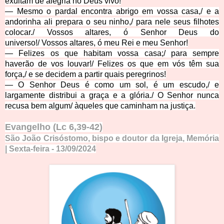
exultam de alegria no Deus vivo!
—
Mesmo o pardal encontra abrigo em vossa casa,
/
e a
andorinha ali prepara o seu ninho,
/
para nele seus filhotes
colocar.
/
Vossos altares, ó Senhor Deus do
universo!
/
Vossos altares, ó meu Rei e meu Senhor!
—
Felizes os que habitam vossa casa;
/
para sempre
haverão de vos louvar!
/
Felizes os que em vós têm sua
força,
/
e se decidem a partir quais peregrinos!
—
O Senhor Deus é como um sol, é um escudo,
/
e
largamente distribui a graça e a glória.
/
O Senhor nunca
recusa bem algum
/
àqueles que caminham na justiça.
Evangelho
(Lc 6,39-42)
São João Crisóstomo, bispo e doutor da Igreja, Memória
| Sexta-feira
- 13
/
09
/
2
0
24