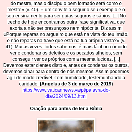
do mestre, mas o discípulo bem formado será como o
mestre» (v. 40). É um convite a seguir o seu exemplo e o
seu ensinamento para ser guias seguros e sábios. [...] No
trecho de hoje encontramos outra frase significativa, que
exorta a não ser presunçoso nem hipócrita. Diz assim:
«Porque reparas no argueiro que está na vista do teu irmão,
e não reparas na trave que está na tua própria vista?» (v.
41). Muitas vezes, todos sabemos, é mais fácil ou cómodo
ver e condenar os defeitos e os pecados alheios, sem
conseguir ver os próprios com a mesma lucidez. [...]
Devemos estar cientes disto e, antes de condenar os outros,
devemos olhar para dentro de nós mesmos. Assim podemos
agir de modo credível, com humildade, testemunhando a
caridade.
(Angelus de 3 de março de 2019)
https://www.vaticannews.va/pt/palavra-do-
dia/2024/09/13.html
Oração para antes de ler a Bíblia