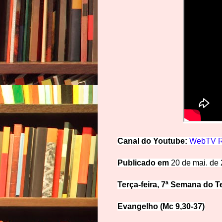
Canal
d
o
Y
o
u
t
u
be:
WebTV R
Publicado
em
20 de mai. de
Terça-feira,
7ª Semana do 
Evangelho (Mc 9
,30-37)