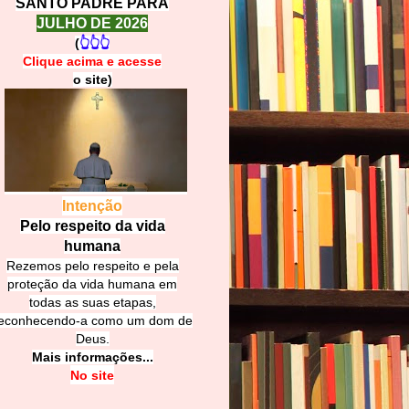
SANTO PADRE PARA
JULHO DE 2026
(
👆👆👆
Clique acima e
a
cesse
o site)
Intenção
Pelo respeito da vida
humana
Rezemos pelo respeito e pela
proteção da vida humana em
todas as suas etapas,
econhecendo-a como um dom de
Deus.
Mais informações...
No site