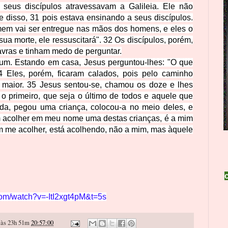
 seus dis
cípulos atravessavam a Galileia. Ele não
 disso, 31 pois estava ensinando a seus discípulos.
omem vai ser entregue nas mãos dos homens, e eles o
sua morte, ele ressuscitará". 32 Os discípulos, porém,
avras
e tinham medo de perguntar.
um. Estando em casa, Jesus perguntou-lhes: "O que
4 Eles, porém, ficaram calados, pois pelo caminho
 maior. 35 Jesus sentou-se, chamou os doze e lhes
 o primeiro, que seja o último de todos e aquele que
da, pegou uma criança, colocou-a no meio deles, e
 acolher em meu nome uma destas crianças, é a mim
m me acolher, está acolhendo, não a mim, mas àquele
com/watch?v=-ItI2xgt4pM&t=5s
às 23h 51m
20:57:00