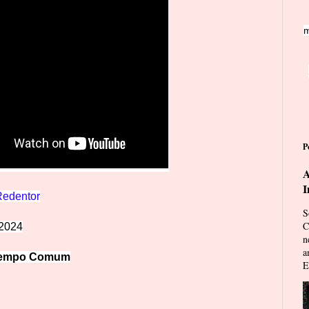
m
P
A
I
edentor
S
C
 2024
n
a
Tempo Comum
E