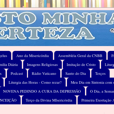
elus
Ano da Misericórdia
Assembléia Geral da CNBB
F
ilia Diária
Imagens Religiosas
Imitação de Cristo
Litur
s
Podcast
Rádio Vaticano
Santo do Dia
Terços
Liturgia das Horas - Como rezar?
Meu Dia em Sintonia com 
NOVENA PEDINDO A CURA DA DEPRESSÃO
O Dia, a Seman
ONCEIÇÃO
Terço da Divina MIsericórdia
Primeira Exortação 