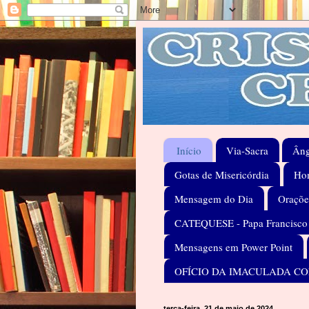
Início
Via-Sacra
Âng
Gotas de Misericórdia
Hom
Mensagem do Dia
Oraçõe
CATEQUESE - Papa Francisco
Mensagens em Power Point
OFÍCIO DA IMACULADA C
terça-feira, 21 de maio de 2024