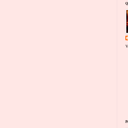
Q
V
P