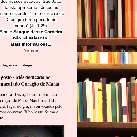
dos nossos pecados. São João
Batista apresentou Jesus ao
undo dizendo: “Eis o cordeiro de
Deus que tira o pecado do
mundo” (Jo 1,29).
Sem o
Sangue desse Cordeiro
não há salvação.
Mais informações...
No site
ostagem em destaque
gosto - Mês dedicado ao
maculado Coração de Maria
obre a Devoção ao I macu lado
oração de Maria Mãe Imaculada,
este lugar de graça, convocados pelo
mor do vosso Filho Jesus, Sumo e
te...