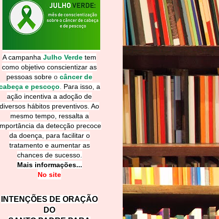
A campanha
Julho Verde
tem
como objetivo conscientizar as
pessoas sobre
o
câncer de
cabeça e pescoço
.
Para isso, a
ação incentiva a adoção de
diversos hábitos preventivos. Ao
mesmo tempo, ressalta a
importância da detecção precoce
da doença, para facilitar o
tratamento e aumentar as
chances de sucesso.
Mais informações...
No site
INTENÇÕES DE ORAÇÃO
DO