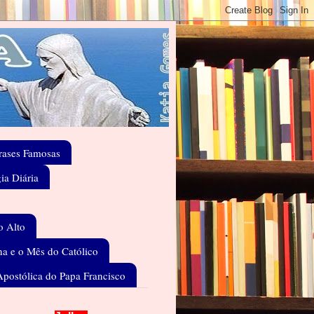
rases Famosas
gia Diária
o Alto
a e o Mês do Católico
Apostólica do Papa Francisco