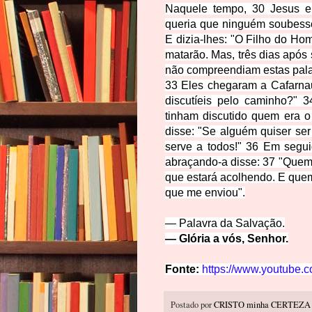
Naquele tempo, 30 Jesus e
queria que ninguém soubesse
E dizia-lhes: "O Filho do H
matarão. Mas, três dias após 
não compreendiam estas pal
33 Eles chegaram a Cafarna
discutíeis pelo caminho?" 3
tinham discutido quem era o
disse: "Se alguém quiser ser
serve a todos!" 36 Em segui
abraçando-a disse: 37 "Quem
que estará acolhendo. E que
que me enviou".
— Palavra da Salvação.
— Glória a vós, Senhor.
Fonte:
https://www.youtube.
Postado por
CRISTO minha CERTEZA