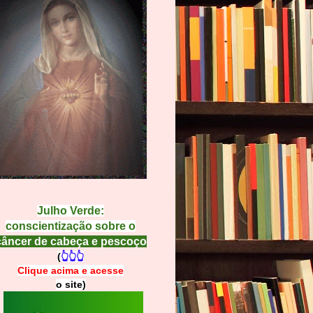
Julho Verde:
conscientização sobre o
câncer de cabeça e pescoço
(
👆👆👆
Clique acima e
a
cesse
o site)