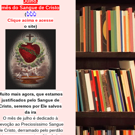
Julho,
mês do Sangue de Cristo
(
👆👆👆
Clique acima e
a
cesse
o site)
Muito mais agora, que estamos
justificados pelo Sangue de
Cri
sto, seremos por Ele salvos
da ira
O mês de julho é dedicado à
evoção ao Preciosíssimo Sangue
de Cristo, derramado pelo perdão