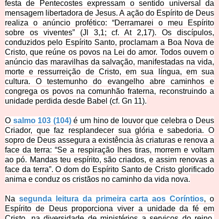
festa de Pentecostes expressam o sentido universal da
mensagem libertadora de Jesus. A ação do Espírito de Deus
realiza o anúncio profético: “Derramarei o meu Espírito
sobre os viventes” (Jl 3,1; cf. At 2,17). Os discípulos,
conduzidos pelo Espírito Santo, proclamam a Boa Nova de
Cristo, que reúne os povos na Lei do amor. Todos ouvem o
anúncio das maravilhas da salvação, manifestadas na vida,
morte e ressurreição de Cristo, em sua língua, em sua
cultura. O testemunho do evangelho abre caminhos e
congr
ega os povos na comunhão fraterna, reconstruindo a
unidade perdida desde Babel (cf. Gn 11).
O
salmo 103 (104)
é um hino de louvor que celebra o Deus
Criador, que faz resplandecer sua glória e sabedoria. O
sopro de Deus assegura a existência às criaturas e renova a
face da terra: “Se a respiração lhes tiras, morrem e voltam
ao pó. Mandas teu espírito, são criados, e assim renovas a
face da te
rra”. O dom do Espírito Santo de Cristo glorificado
anima e conduz os cristãos no caminho da vida nova.
Na
segunda leitura da primeira carta aos Coríntios
, o
Espírito de Deus proporciona viver a unidade da fé em
Cristo, na diversidade de ministérios a serviços do reino.