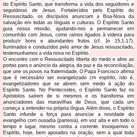
do Espírito Santo, que transforma a vida dos seguidores e
seguidoras de Jesus. Fortalecidos pelo Espírito do
Ressuscitado, os discípulos anunciam a Boa-Nova da
salvação em todas as línguas e culturas. O Espírito Santo
guia nossa missão, ajudando-nos a permanecer em
comunhão com Jesus, como ramos ligados à videira para
produzir bons e abundantes frutos (cf. Jo 15,1-17).
Ilu
minados e conduzidos pelo amor de Jesus ressuscitado,
testemunhamos a vida nova no Espírito.
O encontro com o Ressuscitado liberta do medo e abre as
portas para o anúncio da alegria, da paz e da reconciliação,
que une os povos na fraternidade. O Papa Francisco afirma
que é necessário ser evangelizado cm espírito, isto é,
evangelizadores que se abrem sem medo à ação do
Espírito Santo. No Pentecostes, o Espírito Santo faz os
Apóstolos saírem de si mesmos e os transforma em
anunciadores das maravilhas de Deus, que cada um
começa a entender na própria língua. Além disso, o Espírito
Santo infunde a força para anunciar a novidade do
evangelho com ousadia (parresia), em voz alta e em todo o
tempo e lugar, mesmo contra a corrente. Invoquemos o
Espírito, hoje, bem apoiados na oração, sem a qual toda