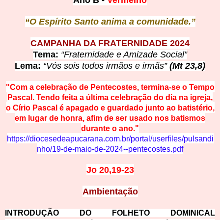
Ano
B -
Vermelho
“O Espírito Santo an
ima a comunidade.”
CAMPANHA DA FRA
TERNIDADE 2024
Tema:
“Fraternidade e Amizade Social”
Lema:
“Vós sois todos irmãos e irmãs”
(Mt 23,8)
"Com a celebração de Pentecoste
s, termina-se o Tempo
Pascal. Tendo feita a última celebração do dia na igreja,
o Círio Pascal é apagado e guardado junto ao batistério,
em lugar de honra, afim de ser usado nos batismos
durante o ano."
https://diocesedeapucarana.com.br
/portal/userfiles/pulsandi
nho/19-de-maio-de-2024--pentecostes.pdf
Jo 20
,19-23
Ambi
entação
INTRODUÇÃO DO FOLHETO DOMINICAL