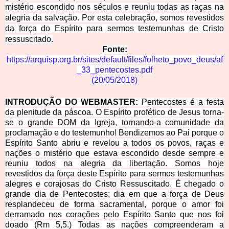
mistério escondido nos séculos e reuniu todas as raças na
alegria da salvação. Por esta celebração, somos revestidos
da força do Espírito para sermos testemunhas de Cristo
ressuscitado.
Fonte:
https://arquisp.org.br/sites/default/files/folheto_povo_deus/af
_33_pentecostes.pdf
(
20/05/2018
)
INTRODUÇÃO DO WEBMASTER:
Pentecostes é a festa
da plenitude da páscoa. O Espírito profético de Jesus torna-
se o grande DOM da Igreja, tornando-a comunidade da
proclamação e do testemunho! Bendizemos ao Pai porque o
Espírito Santo abriu e revelou a todos os povos, raças e
nações o mistério que estava escondido desde sempre e
reuniu todos na alegria da libertação. Somos hoje
revestidos da força deste Espírito para sermos testemunhas
alegres e corajosas do Cristo Ressuscitado. É chegado o
grande dia de Pentecostes; dia em que a força de Deus
resplandeceu de forma sacramental, porque o amor foi
derramado nos corações pelo Espírito Santo que nos foi
doado (Rm 5,5.) Todas as nações compreenderam a