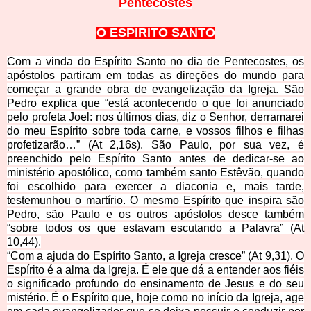
Pente
c
ostes
O ESPIRI
TO SANTO
Com a vinda do Espírito Santo no dia de Pentecostes, os
apóstolos partiram em todas as direções do mundo para
começar a grande obra de evangelização da Igreja. São
Pedro explica que “está acontecendo o que foi anunciado
pelo profeta Joel: nos últimos dias, diz o Senhor, derramarei
do meu Espírito sobre toda carne, e vossos filhos e filhas
profetizarão…” (At 2,16s). São Paulo, por sua vez, é
preenchido pelo Espírito Santo antes de dedicar-se ao
ministério apostólico, como também santo Estêvão, quando
foi escolhido para exercer a diaconia e, mais tarde,
testemunhou o martírio. O mesmo Espírito que inspira são
Pedro, são
Paulo e os outros apóstolos desce também
“sobre todos os que estavam escutando a Palavra” (At
10,44).
“Com a ajuda do Espírito Santo, a Igreja cresce” (At 9,31). O
Espírito é a alma da Igreja. É ele que dá a entender aos fiéis
o significado profundo do ensinamento de Jesus e do seu
mistério. É o Espírito que, hoje como no início da Igreja, age