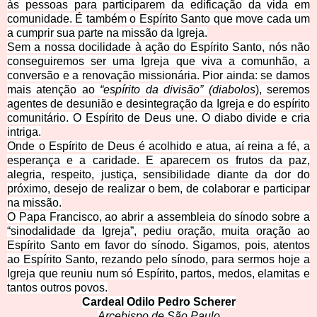
às pessoas para participarem da edificação da vida em
comunidade. É também o Espírito Santo que move cada um
a cumprir sua parte na missão da Igreja.
Sem a nossa docilidade à ação do Espírito Santo, nós não
conseguiremos ser uma Igreja que viva a comunhão, a
conversão e a renovação missionária. Pior ainda: se damos
mais atenção ao
“espírito da divisão” (diabolos
), seremos
agentes de desunião e desintegração da Igreja e do espírito
comunitário. O Espírito de Deus une. O diabo divide e cria
intriga.
Onde o Espírito de Deus é acolhido e atua, aí reina a fé, a
esperança e a caridade. E aparecem os frutos da paz,
alegria, respeito, justiça, sensibilidade diante da dor do
próximo, desejo de realizar o bem, de colaborar e participar
na missão.
O Papa Francisco, ao abrir a assembleia do sínodo sobre a
“sinodalidade da Igreja”, pediu oração, muita oração ao
Espírito Santo em favor do sínodo. Sigamos, pois, atentos
ao Espírito Santo, rezando pelo sínodo, para sermos hoje a
Igreja que reuniu num só Espírito, partos, medos, elamitas e
tantos outros povos.
Cardeal Odilo
Pedro Scherer
Arcebisp
o de São Paulo