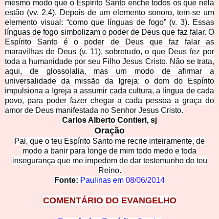
mesmo modo que o Espírito Santo enche todos os que nela
estão (vv. 2.4). Depois de um elemento sonoro, tem-se um
elemento visual: “como que línguas de fogo” (v. 3). Essas
línguas de fogo simbolizam o poder de Deus que faz falar. O
Espírito Santo é o poder de Deus que faz falar as
maravilhas de Deus (v. 11), sobretudo, o que Deus fez por
toda a humanidade por seu Filho Jesus Cristo. Não se trata,
aqui, de glossolalia, mas um modo de afirmar a
universalidade da missão da Igreja: o dom do Espírito
impulsiona a Igreja a assumir cada cultura, a língua de cada
povo, para poder fazer chegar a cada pessoa a graça do
amor de Deus manifestada no Senhor Jesus Cristo.
Carlos Al
berto Contieri, sj
Ora
ção
Pai, que o teu Espírito Santo me recrie inteiramente, de
modo a banir para longe de mim todo medo e toda
insegurança que me impedem de dar testemunho do teu
Reino.
Fonte:
Paulinas em
08/06/2014
COMENTÁR
IO DO EVANGELHO