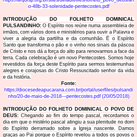
o-48b-33-solenidade-pentecostes.pdf
INTRODUÇÃO DO FOLHETO DOMINICAL
PULSANDINHO:
O Espírito nos reúne numa assembleia de
irmãos, com vários dons e ministérios para ouvir a Palavra e
viver a alegria da partilha e da comunhão. É o Espírito
Santo que transforma o pão e o vinho nos sinais da páscoa
de Cristo e nos dá a força do alto para renovarmos a face da
terra. Cada celebração é um novo Pentecostes. Somos hoje
revestidos da força deste Espírito para sermos testemunhas
alegres e corajosas do Cristo Ressuscitado senhor da vida
e da história.
Fonte:
https://diocesedeapucarana.com.br/portal/userfiles/pulsandi
nho/20-de-maio-de-2018---pentecostes.pdf
(
20/05/2018
)
INTRODUÇÃO DO FOLHETO DOMINICAL O POVO DE
DEUS:
Chegando ao fim do tempo pascal, recordamos o
dia em que o mistério pascal atingiu a sua plenitude no dom
do Espírito derramado sobre a Igreja nascente. Damos
graças ao Pai porque o Espírito revelou a todos os povos o