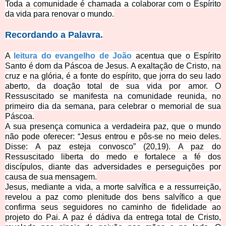
Toda a comunid
ade é chamada a colaborar com o Espírito
da vida para renovar o mundo.
Recorda
ndo a Palavra.
A
leitura do evangelho de João
acentua que o Espírito
Santo é dom da Páscoa de Jesus. A exaltação de Cristo, na
cruz e na glória, é a fonte do espírito, que jorra do seu lado
aberto, da doação total de
sua vida por amor. O
Ressuscitado se manifesta na comunidade reunida, no
primeiro dia da semana, para celebrar o memorial de sua
Páscoa.
A sua presença comunica a verdadeira paz, que o mundo
não pode oferecer: “Jesus entrou e pôs-se no meio deles.
Disse: A paz esteja convosco” (20,19). A paz do
Ressuscitado liberta do medo e fortalece a fé dos
discípulos, diante das adversidades e perseguições por
cau
sa de sua mensagem.
Jesus, mediante a vida, a morte salvífica e a ressurreição,
revelou a paz como plenitude dos bens salvífico a que
confirma seus seguidores no caminho de fidelidade ao
projeto do Pai. A paz é dádiva da entrega total de Cristo,