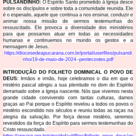
PULSANDINHO:
O Espírito Santo prometido à Igreja desce
sobre os discípulos e sobre toda a comunidade reunida. Ele
é o esperado, aquele que continua a nos ensinar, conduzir e
animar nossa missão de sermos testemunhas do
ressuscitado. Ele provoca a diversidade dos ministérios
para que possamos atuar em todas as necessidades
humanas e continuemos no mundo os gestos e a
mensagem de Jesus.
https://diocesedeapucarana.com.
br/portal/userfiles/pulsandi
nho/19-de-maio-de-2024--pentecostes.pdf
INTRODUÇÃO DO FOLHETO DOMINICAL O POVO DE
DEUS:
Irmãos e irmãs, hoje celebramos
o dia em que o
mistério pascal atingiu a sua plenitude no dom do Espírito
derramado sobre a Igreja nascente. Nós que vivemos nesta
grande cidade convivendo com tantas culturas, damos
graças ao Pai porque o Espírito revelou a todos os povos o
mistério escondido nos séculos e reuniu todas as raças na
alegria da salvação. Por força desse mistério, seremos
revestidos da força do Espírito para sermos testemunhas do
Cristo ressuscitado.
https://arquisp.org.br/sites/de
fault/files/folheto_povo_deus/an