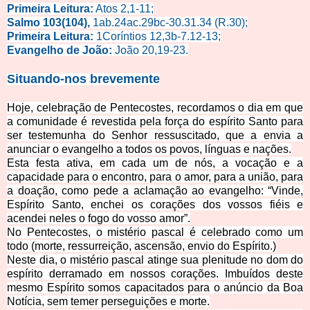
Primeira Leitura:
Atos
2,1-11;
Salmo 103(104),
1ab.24ac.29bc-30.31.34
(R.30);
Primeira Leitura:
1Coríntios 12,3b-7.12-13;
E
vangelho de João:
João 20,1
9-23.
Situando-
nos brevemente
Hoje, celebração de Pentecostes, recordamos o dia em que
a comunidade é revestida pela força do espírito Santo para
ser testemunha do Senhor ressuscitado, que a envia a
anunciar o evangelho a todos os povos, lí
nguas e nações.
Esta festa ativa, em cada um de nós, a vocação e a
capacidade para o encontro, para o amor, para a união, para
a doação, como pede a aclamação ao evangelho: “Vinde,
Espírito Santo, enchei os coraçõe
s dos vossos fiéis e
acendei neles o fogo do vosso amor”.
No Pentecostes, o mistério pascal é celebrado como um
todo (morte, ressurreição, ascensão, envio do
Espírito.)
Neste dia, o mistério pascal atinge
sua plenitude no dom do
espírito derramado em nossos corações. Imbuídos deste
mesmo Espírito somos capacitados para o anúncio da Boa
Notícia, sem temer perseguições e morte.