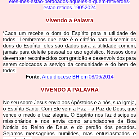
eles-lhes-estao-perdoados-aqueles-a-quem-retiverdes-
estao-retidos-19052024
Vivend
o a Palavra
‘Cada um recebe o dom
do Espírito para a utilidade de
todos.’ Lembremos que este é o critério para discernir os
dons do Espírito: eles são dados para a utilidade comum,
jamais para deleite pessoal ou uso egoístico. Nossos dons
devem ser reconhecidos com gratidão e desenvolvidos para
serem colocados a serviço da comunidade e do bem de
todos.
Fonte:
Arquidiocese BH em
08/06/2014
VIVENDO
A PALAVRA
No seu sopro Jesus envia aos Apóstolos e a nós, sua Igreja,
o Espírito Santo. Com Ele vem a Paz – a Paz de Deus, q
ue
vence o medo e traz alegria. O Espírito nos faz discípulos
missionários e nos envia como anunciadores da Boa
Notícia do Reino de Deus e do perdão dos pecados.
Sejamos mensageiros humildes, mas entusiasmados e