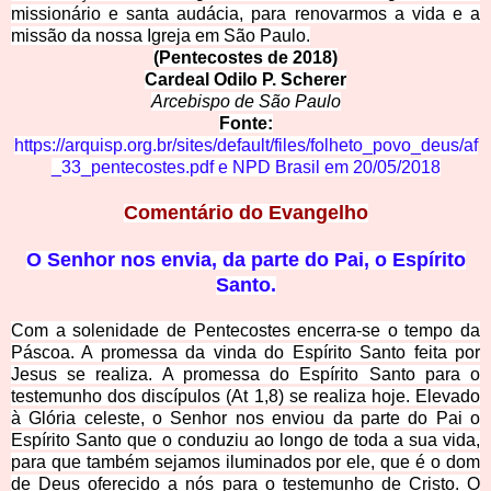
missionário e santa audácia, para renovarmos a v
ida e a
missão da nossa Igreja em São Paulo.
(Pentecostes de
2018)
Cardeal Odilo
P. Scherer
Arceb
ispo de São Paulo
Fonte:
https://arquisp.org.br/sites/default/files/folheto_povo_deus/af
_33_pentecostes.pdf
e
NPD Brasil em
20/05/2018
Comentário
do Evangelho
O Senhor nos
envia, da parte do Pai, o Espírito
Santo.
Com a solenidade de Pentecostes encerra-se o tempo da
Páscoa. A promessa da vinda do Espírito Santo feita por
Jesus se realiza. A promessa do Espírito Santo para o
testemunho dos discípulos (At 1,8) se realiza hoje. Elevado
à Glória celeste, o Senhor nos enviou da parte do Pai o
Espírito Santo que o conduziu ao longo de toda a sua vida,
para que também sejamos iluminados por ele, que é o dom
de Deus oferecido a nós para o testemunho de Cristo. O