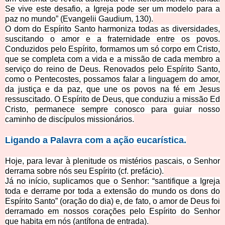
Se vive este desafio, a Igreja pode ser um modelo para a
paz no mundo” (Evangelii Gaudium, 130).
O dom do Espírito Santo harmoniza todas as diversidades,
suscitando o amor e a fraternidade entre os povos.
Conduzidos pelo Espírito, formamos um só corpo em Cristo,
que se completa com a vida e a missão de cada membro a
serviço do reino de Deus. Renovados pelo Es
pírito Santo,
como o Pentecostes, possamos falar a linguagem do amor,
da justiça e da paz, que une os povos na fé em Jesus
ressuscitado. O Espírito de Deus, que conduziu a missão Ed
Cristo, permanece sempre conosco para guiar nosso
caminho de discípulos missionários.
Ligando a Palavr
a com a ação eucarística.
Hoje, para levar à plenitude os mistérios pascais, o Senhor
derrama sobre nós seu Espírito
(cf. prefácio).
Já no início, suplicamos que o Senhor: “santifique a Igreja
toda e derrame por toda a extensão do mundo os dons do
Espírito Santo” (oração do dia) e, de fato, o amor de Deus foi
derramado em nossos corações pelo Espírito
do Senhor
que habita em nós (antífona de entrada).