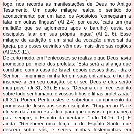
fogo, nos recorda as manifestações de Deus no Antigo
Testamento. Um duplo milagre realça o sentido do
acontecimento: por um lado, os Apóstolos “começaram a
falar em outras línguas” (At 2,4), por outro, “cada um (na
multidão que se aglomerou após o barulho) ouvia os
discípulos falar em sua própria língua” (At 2, 6). Esse
milagre de audição é um sinal da vocação universal da
Igreja, pois esses ouvintes vêm das mais
diversas regiões
(At 2,5.9-11).
De certo modo, em Pentecostes se realiza o que Deus havia
prometido por meio dos profetas: “Esta será a aliança que
concluirei com a casa de Israel, depois desses dias, - diz o
Senhor: - imprimirei minha lei em suas entranhas, e hei de
inscrevê-la em seu coração; serei seu Deus e eles serão
meu povo” (Jr 31, 33). E mais. “Derramarei o meu espírito
sobre todo ser humano, e vossos filhos e filhas profetizarão”
(Jl 3,1). Porém, Pentecostes é, sobretudo, cumprimento da
promessa de Jesus aos seus discípulos: “Rogarei ao Pai e
ele vos dará outro Paráclito, para que convosco permaneça
para sempre, o Espírito da Verdade...” (Jo 14,16- 17). E
ainda: “Receberei uma força, a do Espírito Santo que
descerá sobre vós, e sereis minhas testemunhas em