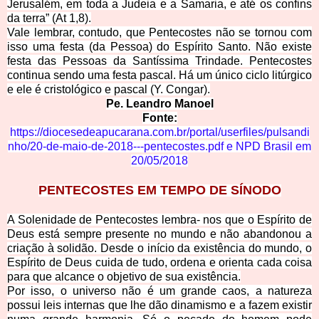
Jerusalém, em toda a Judeia e a Samaria, e até os confins
da terra” (At 1,8).
Vale lembrar, contudo, que Pentecostes não se tornou com
isso uma festa (da Pessoa) do Espírito Santo. Não existe
festa das Pessoa
s da Santíssima Trindade. Pentecostes
continua sendo uma festa pascal. Há um único ciclo litúrgico
e ele é cristológico e pascal (Y. Congar).
Pe. Lea
ndro Manoel
Fonte:
https://diocesedeapucarana.com.br/portal/userfiles/pulsandi
nho/20-de-maio-de-2018---pentecostes.pdf
e
NPD Brasil em
20/05/2018
PENTECOSTE
S EM TEMPO DE SÍNODO
A Solenidade de Pentecostes lembra- nos que o Espírito de
Deus está sempre presente no mundo e não abandonou a
criação à solidão. Des
de o início da existência do mundo, o
Espírito de Deus cuida de tudo, ordena e orienta cada coisa
para que alcance o objetivo de sua existência.
Por isso, o universo não é um grande caos, a natureza
possui leis internas que lhe dão dinamismo e a fazem exis
tir