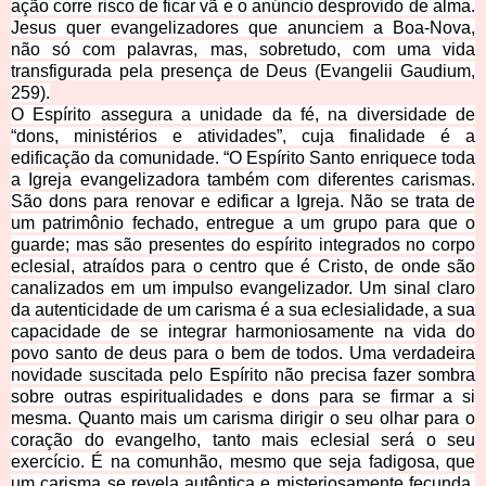
ação corre risco de ficar vã
e o anúncio desprovido de alma.
Jesus quer evangelizadores que anunciem a Boa-Nova,
não só com palavras, mas, sobretudo, com uma vida
transfigurada pela presença de Deus (Evangelii Gaudium,
259).
O Espírito assegura a unidade da fé, na diversidade de
“dons, ministérios e atividades”, cuja finalidade é a
edificação da comunidade. “O Espírito Santo enriquece toda
a Igreja evangelizadora também com diferentes carismas.
São dons para renovar e edificar a Igreja. Não se trata de
um patrimônio fechado, entregue a um grupo para que o
guarde; mas são presentes do espírito integrados no corpo
eclesial, atraídos para o centro que é Cristo, de onde são
canalizados em um impulso evangelizador. Um sinal claro
da autenticidade de um carisma é a sua eclesialidade, a sua
capacidade de se integrar harmoniosamente na vida do
povo santo de deus para o bem de todos. Uma verdadeira
novidade suscitada pelo Espírito não precisa fazer sombra
sobre outras espiritualidades e dons para se firmar a si
mesma. Quanto mais um carisma dirigir o seu olhar para o
coração do evangelho, tanto mais eclesial será o seu
exercício. É na comunhão, mesmo que seja fadigosa, que
um carisma se revela
autêntica e misteriosamente fecunda.