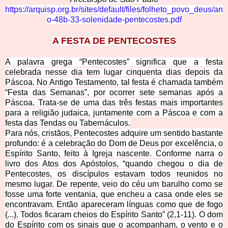
https://arquisp.org.br/sites/
default/files/folheto_povo_deus/an
o-48b-33-solenidade-pentecostes.pdf
A FESTA
DE PENTECOSTES
A palavra grega “Pentecostes” significa que a festa
celebrada nesse dia tem lugar cinquenta dias depois da
Páscoa. No Antigo Testamento, tal festa é chamada também
“Festa das Semanas”, por
ocorrer sete semanas após a
Páscoa. Trata-se de uma das três festas mais importantes
para a religião judaica, juntamente com a Páscoa e com a
festa das Tendas ou Tabernáculos.
Para nós, cristãos, Pentecostes adquire um sentido bastante
profundo: é a celebração do Dom de Deus por excelência, o
Espírito Santo, feito à Igreja nascente. Conforme narra o
livro dos Atos dos Apóstolos, “quando chegou o dia de
Pentecostes, os discípulos estavam todos reunidos no
mesmo lugar. De repente, veio do céu um barulho como se
fosse uma forte ventania, que encheu a casa onde eles se
encontravam. Então apareceram línguas como que de fogo
(...). Todos ficaram cheios do Espírito Santo” (2,1-11). O dom
do Espírito com os sinais que o acompanham, o vento e o