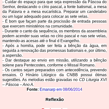
- Cuidar do espaço para que seja expressão da Páscoa do
Senhor, destacando o círio pascal, a fonte batismal, a mesa
da Palavra e a mesa eucarística. Preparar um candelabro
ou um lu
gar adequado para colocar as sete velas.
- É bom que façam parte da procissão de entrada pessoas
qu
e exercem ministérios na comunidade.
- Durante o canto da sequência, os membros da assembleia
podem acender suas velas no círio pascal e nas sete velas,
mantendo-as acesas até o final d Evangelho.
- Após a homilia, pode ser feita a bênção da água, em
seguida a renovação das promessas batismais e, por
último,
a aspersão.
- Dar destaque ao envio em missão, utilizando a bênção
solene para Pentecostes, conforme o Miss
al Romano.
- Os cantos sejam preparados com antecedência, prevendo
ensaios. O Hinário Litúrgico da CNBB possui ótimas
sugestões. As melodias estão
gravadas no
CD Liturgia XVI
– Páscoa – Ano A.
Fonte:
Emanarp em
08/06/2014
Ref
lexão