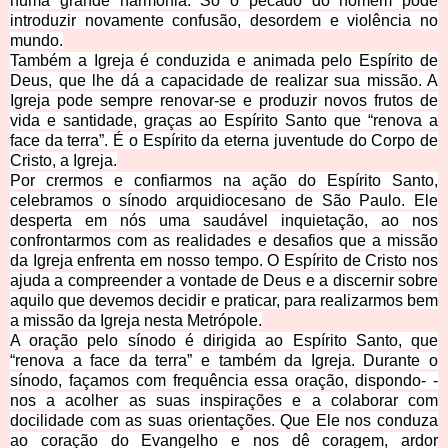
numa grande harmonia. Só o pecado do homem pode
introduzir novamente confusão, desordem e violência no
mundo.
Também a Igreja é conduzida e animada pelo Espírito de
Deus, que lhe dá a capacidade de realizar sua missão. A
Igreja pode sempre renovar-se e produzir novos frutos de
vida e santidade, graças ao Espírito Santo q
ue “renova a
face da terra”. É o Espírito da eterna juventude do Corpo de
Cristo, a Igreja.
Por crermos e confiarmos na ação do Espírito Santo,
celebramos o sínodo arquidiocesano de São Paulo. Ele
desperta em nós uma saudável inquietação, ao nos
confrontarmos com as realidades e desafios que a missão
da Igreja enfrenta em nosso tempo. O Espírito de Cristo nos
ajuda a compreender a vontade de Deu
s e a discernir sobre
aquilo que devemos decidir e praticar, para realizarmos bem
a missão da Igreja nesta Metrópole.
A oração pelo sínodo é dirigida ao Espírito Santo, que
“renova a face da terra” e também da Igreja. Durante o
sínodo, façamos com frequência essa oração, dispondo- -
nos a acolher as suas inspirações e a colaborar com
docilidade com as suas orientações. Que Ele nos conduza
ao coração do Evangelho e nos dê coragem, ardor