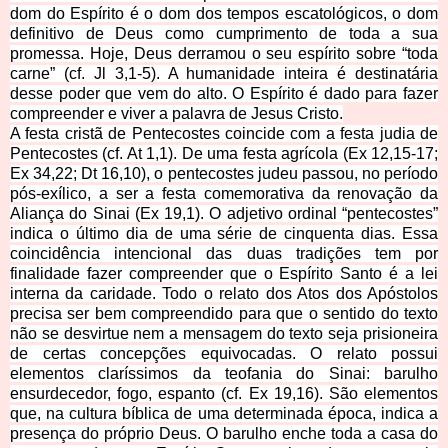
dom do Espírito é o dom dos tempos escatológicos, o dom
definitivo de Deus como cumprimento de toda a sua
promessa. Hoje, Deus derramou o seu espírito sobre “toda
carne” (cf. Jl 3,1-5). A humanidade inteira é destinatária
desse poder que vem do alto. O Espírito é dado para fazer
compreender e viver a palavra de Jesus Cristo.
A festa cristã de Pentecostes coincide com a festa judia de
Pentecostes (cf. At 1,1). De uma festa agrícola (Ex 12,15-17;
Ex 34,22; Dt 16,10), o pentecostes judeu passou, no período
pós-exílico, a ser a festa comemorativa da renovação da
Aliança do Sinai (Ex 19,1). O adjetivo ordinal “pentecostes”
indica o último dia de uma série de cinquenta dias. Essa
coincidência intencional das duas tradições tem por
finalidade fazer compreender que o Espírito Santo é a lei
interna da caridade. Todo o relato dos Atos dos Apóstolos
precisa ser bem compreendido para que o sentido do texto
não se desvirtue nem a mensagem do texto seja prisioneira
de certas concepções equivocadas. O relato possui
elementos claríssimos da teofania do Sinai: barulho
ensurdecedor, fogo, espanto (cf. Ex 19,16). São elementos
que, na cultura bíblica de uma determinada época, indica a
presença do próprio Deus. O barulho enche toda a casa do