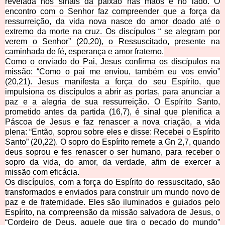
revelada nos sinais da paixão nas mãos e no lado. O
encontro com o Senhor faz compreender que a força da
ressurreição, da vida nova nasce do amor doado até o
extremo da morte na cruz. Os discípulos “ se alegram por
verem o Senhor” (20,20), o Ressuscitado, presente na
caminhada de fé, esperança e amor fra
terno.
Como o enviado do Pai, Jesus confirma os discípulos na
missão: “Como o pai me enviou, também eu vos envio”
(20,21). Jesus manifesta a força do seu Espírito, que
impulsiona os discípulos a abrir as portas, para anunciar a
paz e a alegria de sua ressurreição. O Espírito Santo,
prometido antes da partida (16,7), é sinal que plenifica a
Páscoa de Jesus e faz renascer a nova criação, a vida
plena: “Então, soprou sobre eles e disse: Recebei o Espírito
Santo” (20,22). O sopro do Espírito remete a Gn 2,7, quando
deus soprou e fes renascer o ser humano, para receber o
sopro da vida, do amor, da verdade, afim de exercer a
missão co
m eficácia.
Os discípulos, com a força do Espírito do ressuscitado, são
transformados e enviados para construir um mundo novo de
paz e de fraternidade. Eles são iluminados e guiados pelo
Espírito, na compreensão da missão salvadora de Jesus, o
“Cordeiro de Deus, aquele que tira o pecado do mundo”