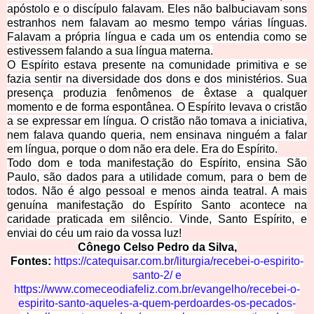
apóstolo e o discípulo falavam. Eles não balbuciavam sons
estranhos nem falavam ao mesmo tempo várias línguas.
Falavam a própria língua e cada um os entendia como se
estivessem falando a sua língua materna.
O Espírito estava presente na comunidade primitiva e se
fazia sentir na diversidade dos dons e dos ministérios. Sua
presença produzia fenômenos de êxtase a qualquer
momento e de forma espontânea. O Espírito levava o cristão
a se expressar em língua. O cristão não tomava a iniciativa,
nem falava quando queria, nem ensinava ninguém a falar
em língua, porque o dom não era dele. Era do Espírito.
Todo dom e toda manifestação d
o Espírito, ensina São
Paulo, são dados para a utilidade comum, para o bem de
todos. Não é algo pessoal e menos ainda teatral. A mais
genuína manifestação do Espírito Santo acontece na
caridade praticada em silêncio. Vinde, Santo Espírito, e
enviai do céu um raio da vossa luz!
Cônego
Celso Pedro da Silva,
Fontes:
https://catequisar.com.br/liturgia/recebei-o-espirito-
santo-2/
e
https://www.comeceodiafeliz.com.br/evangelho/recebei-o-
espirito-santo-aqueles-a-quem-perdoardes-os-pecados-