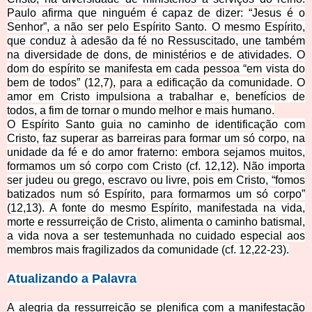
Paulo afirma que ninguém é capaz de dizer: “Jesus é o
Senhor”, a não ser pelo Espírito Santo. O mesmo Espírito,
que conduz à adesão da fé no Ressuscitado, une também
na diversidade de dons, de ministérios e de atividades. O
dom do espírito se manifesta em cada pessoa “em vista do
bem de todos” (12,7), para a edificaçã
o da comunidade. O
amor em Cristo impulsiona a trabalhar e, benefícios de
todos, a fim de tornar o mundo melhor e mais humano.
O Espírito Santo guia no caminho de identificação com
Cristo, faz superar as barreiras para formar um só corpo, na
unidade da fé e do amor fraterno: embora sejamos muitos,
formamos um só corpo com Cristo (cf. 12,12). Não importa
ser judeu ou grego, escravo ou livre, pois em Cristo, “fomos
batizados num só Espírito, para formarmos um só corpo”
(12,13). A fonte do mesmo Espírito, manifestada na vida,
morte e ressurreição de Cristo, alimenta o caminho batismal,
a vida nova a ser testemunhada no cuidado especial aos
memb
ros mais fragilizados da comunidade (cf. 12,22-23).
Atualizand
o a Palavra
A alegria da ressurreição se plenifica com a manifestação