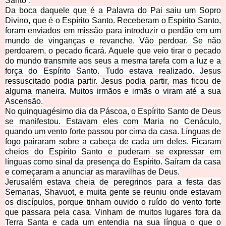
Santo”.
Da boca daquele que é a Palavra do Pai saiu um Sopro
Divino, que é o Espírito Santo. Receberam o Espírito Santo,
foram enviados em missão para introduzir o perdão em um
mundo de vinganças e revanche. Vão perdoar. Se não
perdoarem, o pecado ficará. Aquele que veio tirar o pecado
do mundo transmite aos seus a mesma tarefa com a luz e a
força do Espírito Santo. Tudo estava realizado. Jesus
ressuscitado podia partir. Jesus podia partir, mas ficou de
alguma maneira. Muitos irmãos e irmãs o viram até a sua
Ascensão.
No quinquagésimo dia da Páscoa, o Espírito Santo de Deus
se manifestou. Estavam eles com Maria no Cenáculo,
quando um vento forte passou por cima da casa. Línguas de
fogo pairaram sobre a cabeça de cada um deles. Ficaram
cheios do Espírito Santo e puderam se expressar em
línguas como sinal da presença do Espírito. Saíram da casa
e começaram a anunciar as maravilhas de Deus.
Jerusalém estava cheia de peregrinos para a festa das
Semanas, Shavuot, e muita gente se reuniu onde estavam
os discípulos, porque tinham ouvido o ruído do vento forte
que passara pela casa. Vinham de muitos lugares fora da
Terra Santa e cada um entendia na sua língua o que o