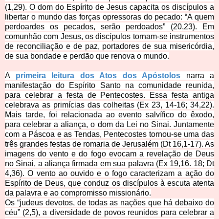
(1,29). O dom do Espírito de Jesus capacita os discípulos a
libertar o mundo das forças opressoras do pecado: “A quem
perdoardes os pecados, serão perdoados” (20,23). Em
comunhão com Jesus, os discípulos tornam-se instrumentos
de reconcilia
ção e de paz, portadores de sua misericórdia,
de sua bondade e perdão que renova o mundo.
A
primeira leitura dos Atos dos Apóstolos
narra a
manifestação do Espírito Santo na comunidade reunida,
para celebrar a festa de Pentecostes. Essa festa antiga
celebrava as primícias das colheitas (Ex 23, 14-16; 34,22).
Mais tarde, foi relacionada ao evento salvífico do êxodo,
para celebrar a aliança, o dom da Lei no Sinai. Juntamente
com a Páscoa e as Tendas, Pentecostes tornou-se uma das
três grandes festas de romaria de Jerusalém (Dt 16,1-17). As
imagens do vento e do fogo evocam a revelação de Deus
no Sinai, a aliança firmada em sua palavra (Ex 19,16. 18; Dt
4,36). O vento ao ouvido e o fogo caracterizam a ação do
Espírito de Deus, que conduz os discípulos à escuta atenta
da palavra e ao compromisso missionário.
Os “judeus devotos, de todas as nações que há debaixo do
céu” (2,5), a diversidade de povos reunidos para celebrar a