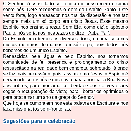
O Senhor Ressuscitado se coloca no nosso meio e sopra
sobre nós. Dele recebemos o dom do Espírito Santo. Este
vento forte, fogo abrasador, nos tira da dispersão e nos faz
sempre mais um só corpo em cristo Jesus. E
sse mesmo
Espírito nos ensina a rezar. Sem Ele, como diz\ o apóstolo
Paulo, nós seríamos incapazes de dizer “Abba Pai”.
Do
Espírit
o recebemos os diversos dons, embora sejamos
muitos membros, formamos um só corpo, pois todos nós
bebemos de um único Espírito.
Renascidos pela água e pelo Espírito, nos tornamos
comunidade de fé, presença e prolongamento do cristo
ressuscitado na realidade bem concreta, sobretudo lá onde
se faz mais necessário, pois, assim como Jesus, o Espírito é
derramado sobre nós e nos envia
para anunciar a Boa-Nova
aos pobres; para proclamar a liberdade aos cativos e aos
cegos e recuperação da vista; para libertar os oprimidos e
para proclamar um ano da graça do Senhor.
Que hoje
se cumpra em nós esta palavra de Escritura e nos
faça missionários sem-fronteiras.
Sugestões pa
ra a celebração