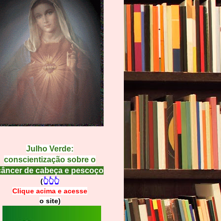
Julho Verde:
conscientização sobre o
câncer de cabeça e pescoço
(
👆👆👆
Clique acima e
a
cesse
o site)