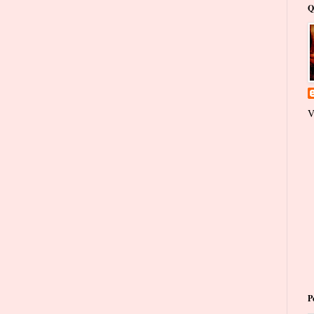
Q
V
P