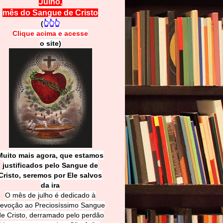
Julho,
mês do Sangue de Cristo
(
👆👆👆
Clique acima e
a
cesse
o site)
Muito mais agora, que estamos
justificados pelo Sangue de
Cri
sto, seremos por Ele salvos
da ira
O mês de julho é dedicado à
evoção ao Preciosíssimo Sangue
de Cristo, derramado pelo perdão