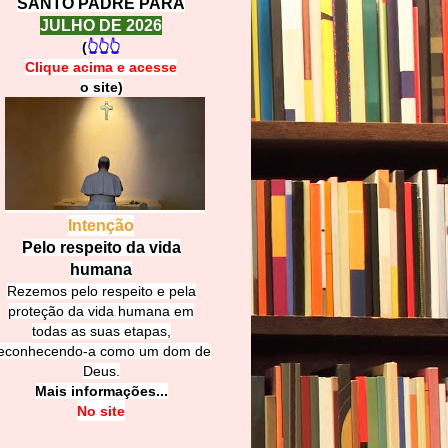
SANTO PADRE PARA
JULHO DE 2026
(
👆👆👆
Clique acima e
a
cesse
o site)
Intenção
Pelo respeito da vida
humana
Rezemos pelo respeito e pela
proteção da vida humana em
todas as suas etapas,
econhecendo-a como um dom de
Deus.
Mais informações...
No site