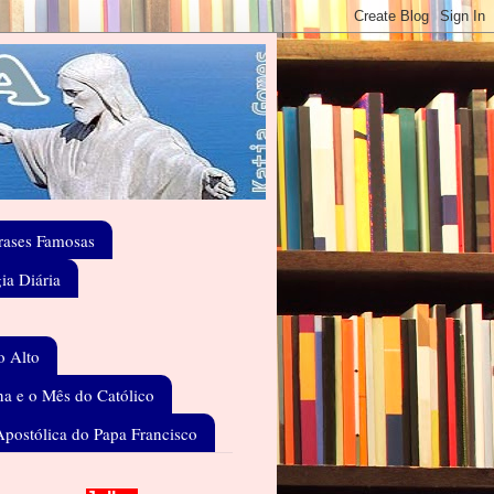
rases Famosas
gia Diária
o Alto
a e o Mês do Católico
Apostólica do Papa Francisco