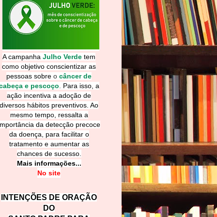
A campanha
Julho Verde
tem
como objetivo conscientizar as
pessoas sobre
o
câncer de
cabeça e pescoço
.
Para isso, a
ação incentiva a adoção de
diversos hábitos preventivos. Ao
mesmo tempo, ressalta a
importância da detecção precoce
da doença, para facilitar o
tratamento e aumentar as
chances de sucesso.
Mais informações...
No site
INTENÇÕES DE ORAÇÃO
DO