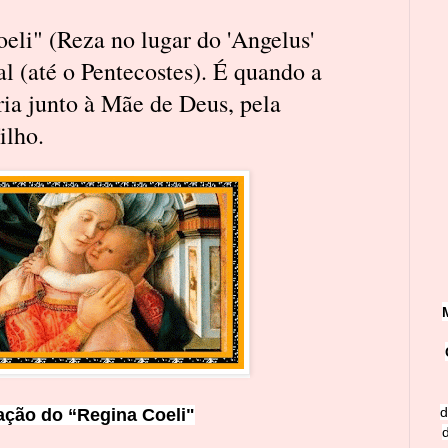
eli" (Reza no lugar do 'Angelus'
l (até o Pentecostes). É quando a
ria junto à Mãe de Deus, pela
ilho.
d
ação do “Regina Coeli"