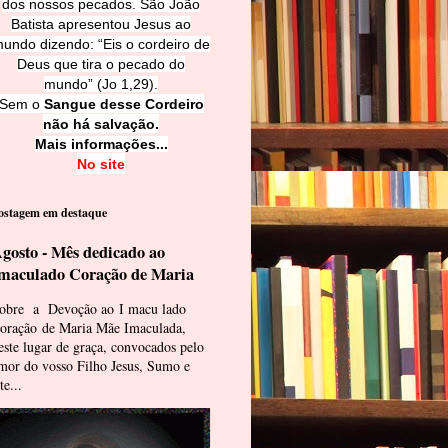
dos nossos pecados. São João
Batista apresentou Jesus ao
undo dizendo: “Eis o cordeiro de
Deus que tira o pecado do
mundo” (Jo 1,29).
Sem o
Sangue desse Cordeiro
não há salvação.
Mais informações...
No site
ostagem em destaque
gosto - Mês dedicado ao
maculado Coração de Maria
obre a Devoção ao I macu lado
oração de Maria Mãe Imaculada,
este lugar de graça, convocados pelo
mor do vosso Filho Jesus, Sumo e
te...