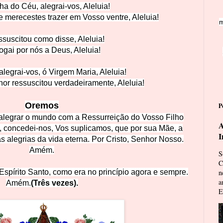
ha do Céu, alegrai-v
os, Aleluia!
 merecestes trazer em Voss
o ventre, Aleluia!
m
suscitou como disse, A
leluia!
gai por nós a Deu
s, Aleluia!
alegrai-vos, ó Virgem Mari
a, Aleluia!
or ressuscitou
verdadeiramente, Aleluia!
Oremos
P
alegrar o mundo com a Ressurreição do Vosso Filho
A
, concedei-nos, Vos suplicamos, que por sua Mãe, a
I
 alegrias da vida eterna. P
or Cristo, Senhor Nosso.
Amém.
S
C
 Espírito Santo, como era no princípio agora e sempre.
n
a
Amém.
(T
rês vezes).
E