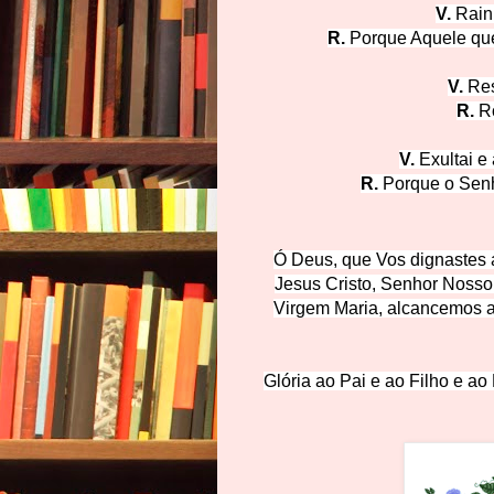
V.
Rain
R.
Porque Aquele que
V.
Res
R.
Ro
V.
Exultai e 
R.
Porque o Senh
Ó Deus, que Vos dignastes 
Jesus Cristo, Senhor Nosso
Virgem Maria, alcancemos as
Glória ao Pai e ao Filho e ao