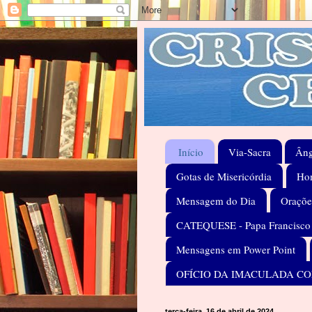
Início
Via-Sacra
Âng
Gotas de Misericórdia
Hom
Mensagem do Dia
Oraçõe
CATEQUESE - Papa Francisco
Mensagens em Power Point
OFÍCIO DA IMACULADA C
terça-feira, 16 de abril de 2024