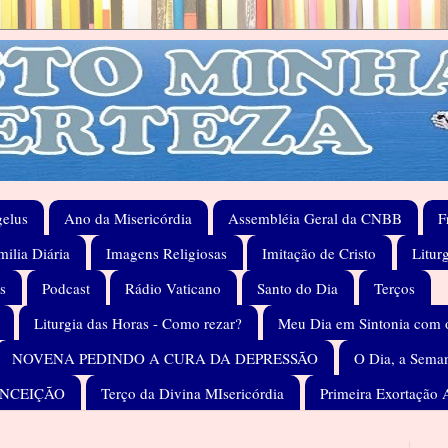
elus
Ano da Misericórdia
Assembléia Geral da CNBB
F
ilia Diária
Imagens Religiosas
Imitação de Cristo
Litur
s
Podcast
Rádio Vaticano
Santo do Dia
Terços
Liturgia das Horas - Como rezar?
Meu Dia em Sintonia com 
NOVENA PEDINDO A CURA DA DEPRESSÃO
O Dia, a Seman
ONCEIÇÃO
Terço da Divina MIsericórdia
Primeira Exortação 