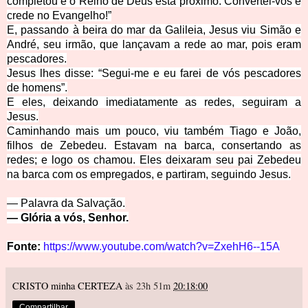
completou e o Reino de Deus está próximo. Convertei-vos e
crede no Evangelho!”
E, passando à beira do mar da Galileia, Jesus viu Simão e
André, seu irmão, que lançavam a rede ao mar, pois eram
pescadores.
Jesus lhes disse: “Segui-me e eu farei de vós pescadores
de homens”.
E eles, deixando imediatamente as redes, seguiram a
Jesus.
Caminhando mais um pouco, viu também Tiago e João,
filhos de Zebedeu. Estavam na barca, consertando as
redes; e logo os chamou. Eles deixaram seu pai Zebedeu
na barca
com os empregados, e partiram, seguindo Jesus.
— Palavra da Sal
vação.
— Glória a vós, Senhor.
Fonte:
https://www.youtube.com/watch?v=ZxehH6--15A
CRISTO minha CERTEZA
às 23h 51m
20:18:00
Compartilhar