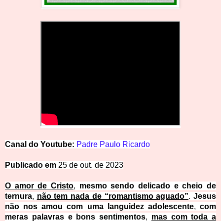
Canal
d
o
Y
o
u
t
u
be:
Padre
Paulo
Ricardo
Publicado em
25 de out. de 2023
O amor de Cristo
,
mesmo sendo delicado e cheio de
ternura
,
não tem nada de “romantismo aguado”
.
Jesus
não nos amou com uma languidez adolescente
,
com
meras palavras e bons sentimentos
,
mas com toda a