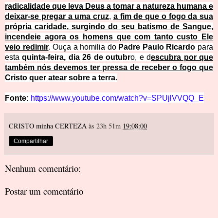
radicalidade que leva Deus a tomar a natureza humana e
deixar-se pregar a uma cruz
,
a fim de que o fogo da sua
própria caridade, surgindo do seu batismo de Sangue,
incendeie agora os homens que com tanto custo Ele
veio redimir
. Ouça a homilia do
Padre Paulo Ricardo
para
esta
quinta-feira, dia 26 de outubr
o, e d
escubra por que
também nós devemos ter pressa de receber o fogo que
Cristo quer atear sobre a terra
.
Fonte:
https://www.youtube.com/watch?v=SPUjlVVQQ_E
CRISTO minha CERTEZA
às 23h 51m
19:08:00
Compartilhar
Nenhum comentário:
Postar um comentário