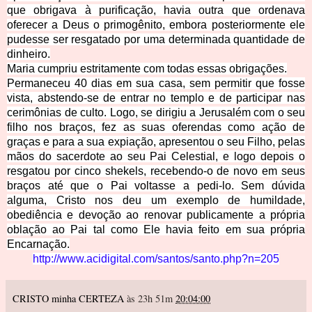
que obrigava à purificação, havia
outra que ordenava
oferecer a Deus o primogênito, embora posteriormente ele
pudesse ser resgatado por uma determinada quantidade de
dinheiro.
Maria cumpriu estritamente com todas essas obrigações.
Permaneceu 40 dias em sua casa, sem permitir que fosse
vista, abstendo-se de entrar no templo e de participar nas
cerimônias de culto. Logo, se dirigiu a Jerusalém com o seu
filho nos braços, fez as suas oferendas como ação de
graças e para a sua expiação, apresentou o seu Filho, pelas
mãos do sacerdote ao seu Pai Celestial, e logo depois o
resgatou por cinco shekels, recebendo-o de novo em seus
braços até que o Pai voltasse a pedi-lo. Sem dúvida
alguma, Cristo nos deu um exemplo de humildade,
obediência e devoção ao renovar publicamente a própria
oblação ao Pai tal como Ele havia
feito em sua própria
Encarnação.
http://www.acidigital.com/santos/santo.php?n=205
CRISTO minha CERTEZA
às 23h 51m
20:04:00