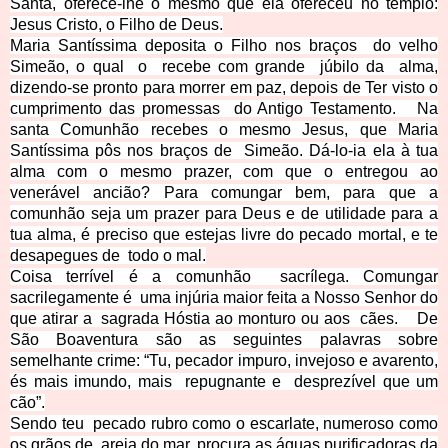
Santa, oferece-lhe o mesmo que ela ofereceu no templo:
Jesus Cristo, o Filho de Deus.
Maria Santíssima deposita o Filho nos braços
do velho
Simeão, o qual
o
recebe com grande
júbilo da
alma,
dizendo-se pronto para morrer
em paz, depois de Ter visto o
cumprimento das promessas
do Antigo Testamento.
Na
santa Comunhão recebes o mesmo Jesus, que Maria
Santíssima pôs nos braços de
Simeão. Dá-lo-ia ela à tua
alma com o mesmo prazer, com que o entregou ao
venerável ancião?
Para comungar bem, para que a
comunhão seja um prazer para Deus e de utilidade para a
tua alma, é preciso que estejas livre do pecado mortal, e te
desapegues de
todo o mal.
Coisa terrível é a comunhão
sacrílega. Comungar
sacrilegamente é
uma injúria maior feita a Nosso Senhor do
que atirar a
sagrada Hóstia ao monturo ou aos
cães.
De
São Boaventura são as seguintes palavras sobre
semelhante crime: “Tu, pecador impuro, invejoso e avarento,
és
mais imundo, mais
repugnante e
desprezível que um
cão”.
Sendo teu
pecado rubro como o escarlate, numeroso como
os grãos de
areia do mar, procura as águas purificadoras da