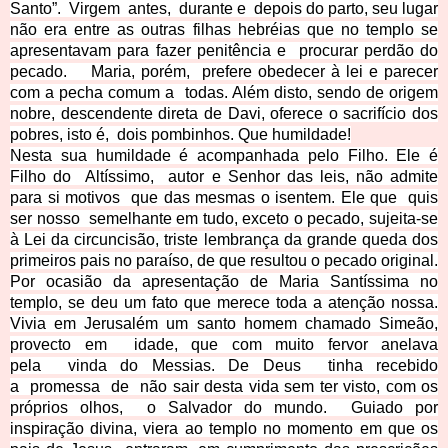
Santo”.
Virgem
antes,
durante e
depois do parto, seu lugar
não era entre as outras filhas hebréias que no templo se
apresentavam para fazer penitência e
procurar perdão do
pecado.
Maria, porém,
prefere obedecer à lei e parecer
com a pecha comum a
todas. Além disto, sendo de origem
nobre, descendente direta de Davi, oferece o sacrifício dos
pobres, isto é,
dois pombinhos. Que humildade!
Nesta sua humildade é acompanhada pelo Filho. Ele é
Filho do
Altíssimo,
autor e Senhor das leis, não admite
para si motivos
que das mesmas o isentem. Ele que
quis
ser nosso
semelhante em tudo, exceto o pecado, sujeita-se
à Lei da circuncisão, triste lembrança da grande queda dos
primeiros pais no paraíso, de que resultou o pecado original.
Por ocasião da apresentação de Maria Santíssima
no
templo, se deu um fato que merece toda a atenção nossa.
Vivia em Jerusalém um santo homem chamado Simeão,
provecto em
idade, que com muito fervor anelava
pela
vinda do Messias. De Deus
tinha recebido
a
promessa
de
não sair desta vida sem ter visto, com os
próprios
olhos,
o Salvador do mundo.
Guiado por
inspiração divina, viera ao templo no momento em que os