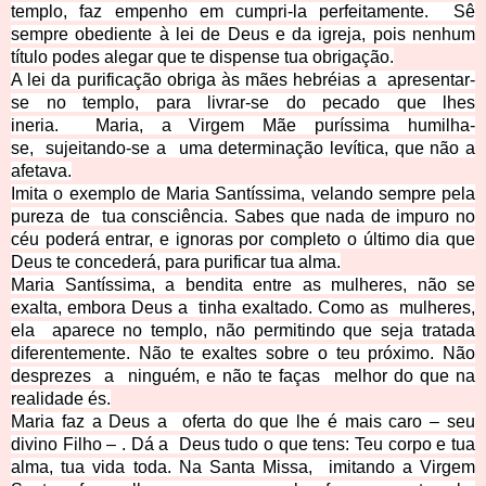
templo, faz empenho em cumpri-la perfeitamente.
Sê
sempre obediente à lei de Deus e da igreja, pois nenhum
título podes alegar que te dispense tua obrigação.
A lei da purificação obriga às mães hebréias a
apresentar-
se no templo, para livrar-se do pecado que lhes
ineria.
Maria, a Virgem Mãe puríssima humilha-
se,
sujeitando-se a
uma determinação levítica, que não a
afetava.
Imita o exemplo de Maria Santíssima, velando sempre pela
pureza de
tua consciência. Sabes que nada de impuro no
céu poderá entrar, e ignoras por completo o último dia que
Deus te concederá, para purificar tua alma.
Maria Santíssima, a bendita entre as mulheres, não se
exalta, embora Deus a
tinha exaltado. Como as
mulheres,
ela
aparece no templo, não
permitindo que seja tratada
diferentemente. Não te exaltes sobre o teu próximo. Não
desprezes
a
ninguém, e não te faças
melhor do que na
realidade és.
Maria faz a Deus a
oferta do que lhe é mais caro – seu
divino Filho – . Dá a
Deus tudo o que tens: Teu corpo e tua
alma, tua vida toda. Na Santa Missa,
imitando a Virgem