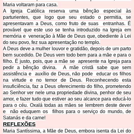
Maria voltaram para casa.
A Igreja Católica reserva uma bênção especial às
parturientes, que logo que seu estado o permitia, se
apresentavam a Deus, como fruto de suas
entranhas. É
provável que este uso se tenha introduzido na Igreja em
memória e
veneração à Mãe de Deus que, obediente à Lei
do seu povo, fez sua apresentação no templo.
A Deus deve a mulher louvor e gratidão, depois de um parto
bem sucedido. De Deus vem todo bem para a mãe e para o
filho. É justo, pois, que a mãe se
apresente na Igreja para
pedir a bênção divina.
A mãe cristã sabe que sem
assistência e
auxílio de Deus, não pode
educar os filhos
na virtude e no temor de Deus. Reconhecendo esta
insuficiência, faz a Deus oferecimento do filho, prometendo
ao Senhor ver nele uma propriedade divina, penhor de seu
amor, e fazer tudo que estiver ao seu alcance para educá-lo
para o céu. Oxalá todas as mães se lembrem deste dever
e
não eduquem os
filhos para o serviço do mundo, de
Satanás e da carne
!
REFLEXÕ
ES
Maria Santíssima, a Mãe de Deus, embora isenta da Lei do