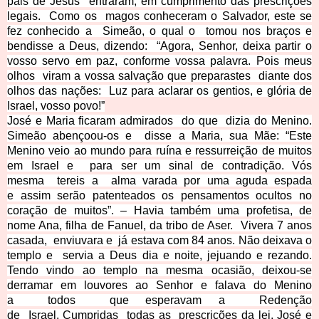
pais de Jesus
entraram, em cumprimento das prescrições
legais.
Como os
magos conheceram o Salvador, este se
fez conhecido a
Simeão, o qual o
tomou nos braços e
bendisse a Deus, dizendo:
“Agora, Senhor, deixa partir o
vosso servo em paz, conforme vossa palavra. Pois meus
olhos
viram a vossa salvação que preparastes
diante dos
olhos das nações:
Luz para aclarar os gentios, e glória de
Israel, vosso povo!”
José e Maria ficaram admirados
do que
dizia do Menino.
Simeão abençoou-os e
disse a Maria, sua Mãe:
“Este
Menino veio ao mundo para ruína e ressurreição de muitos
em Israel e
para ser um sinal de contradição. Vós
mesma
tereis a
alma varada por uma aguda espada
e
assim serão patenteados os pensamentos ocultos no
coração de muitos”.
– Havia também uma profetisa, de
nome Ana, filha de Fanuel, da tribo de Aser.
Vivera 7 anos
casada,
enviuvara e
já estava com 84 anos. Não deixava o
templo e
servia a Deus dia e noite, jejuando e rezando.
Tendo vindo ao templo na mesma ocasião, deixou-se
derramar em louvores ao Senhor e falava do Menino
a
todos
que esperavam a
Redenção
de
Israel.
Cumpridas
todas as
prescrições da lei, José e