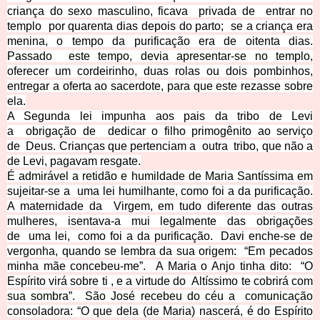
criança do sexo masculino, ficava
privada de
entrar no
templo
por quarenta dias depois do parto;
se a criança era
menina, o tempo da purificação era de oitenta dias.
Passado
este tempo, devia apresentar-se no templo,
oferecer um cordeirinho, duas rolas ou dois pombinhos,
entregar a oferta ao sacerdote, para que este rezasse sobre
ela.
A Segunda lei impunha aos pais da tribo de Levi
a
obrigação de
dedicar o filho primogênito ao serviço
de
Deus. Crianças que pertenciam a
outra
tribo, que não a
de Levi, pagavam resgate.
É admirável a retidão e
humildade de Maria Santíssima em
sujeitar-se a
uma lei humilhante, como foi a da purificação.
A maternidade da
Virgem, em tudo diferente das outras
mulheres, isentava-a mui legalmente das obrigações
de
uma lei,
como foi a da purificação.
Davi enche-se de
vergonha, quando se lembra da sua origem:
“Em pecados
minha mãe concebeu-me”.
A Maria o Anjo tinha dito:
“O
Espírito virá sobre ti , e a virtude do
Altíssimo te cobrirá com
sua sombra”.
São José recebeu do céu a
comunicação
consoladora: “O que dela (de Maria) nascerá, é do Espírito