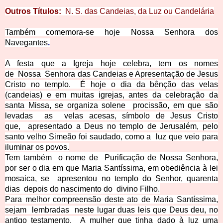
Outros Títulos:
N. S. das Candeias, da
Luz ou Candelária
Também comemora-se hoje Nossa Senhora dos
Navegantes
.
A festa que a Igreja hoje celebra, tem os nomes
de
Nossa
Senhora das Candeias e Apresentação de Jesus
Cristo no templo.
É hoje o dia da bênção das velas
(candeias) e em muitas igrejas, antes da celebração da
santa Missa, se organiza solene
procissão, em que são
levadas
as
velas acesas, símbolo de Jesus Cristo
que,
apresentado a Deus no templo de Jerusalém, pelo
santo velho Simeão foi saudado, como a
luz que veio para
iluminar os povos.
Tem também o nome de
Purificação de Nossa Senhora,
por ser o dia em que Maria Santíssima, em obediência à lei
mosaica, se
apresentou no templo do Senhor, quarenta
dias
depois do nascimento do
divino Filho.
Para melhor compreensão deste ato de Maria Santíssima,
sejam
lembradas
neste lugar duas leis que Deus deu, no
antigo testamento.
A mulher que tinha dado à luz uma