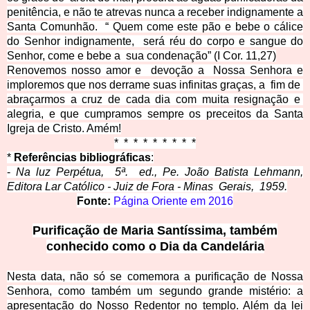
penitência, e não te atrevas nunca a receber indignamente a
Santa Comunhão.
“ Quem come este pão e bebe o cálice
do Senhor indignamente,
será réu do corpo e
sangue do
Senhor, come e bebe a
sua condenação” (I Cor. 11,27)
Renovemos nosso amor e devoção a
Nossa Senhora e
imploremos que nos derrame suas infinitas graças, a fim de
abraçarmos a cruz de cada dia com muita resignação e
alegria, e que cumpramos sempre os preceitos da Santa
Igreja de Cristo
. Amém!
* * * * * * *
* *
*
Referências bibliográfi
cas
:
-
Na luz Perpétua, 5ª. ed., Pe. João Batista Lehmann,
Editora Lar Católico - Juiz de Fora - Minas Gerais, 1959.
Fonte:
Página Oriente em 2016
Purificação de Maria Santíssima, também
conhecido como o Dia da Candelária
Nesta data, não só se comemora a purificação de Nossa
Senhora, como também um segundo grande mistério: a
apresentação do Nosso Redentor no templo. Além da lei