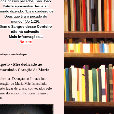
dos nossos pecados. São João
Batista apresentou Jesus ao
undo dizendo: “Eis o cordeiro de
Deus que tira o pecado do
mundo” (Jo 1,29).
Sem o
Sangue desse Cordeiro
não há salvação.
Mais informações...
No site
ostagem em destaque
gosto - Mês dedicado ao
maculado Coração de Maria
obre a Devoção ao I macu lado
oração de Maria Mãe Imaculada,
este lugar de graça, convocados pelo
mor do vosso Filho Jesus, Sumo e
te...