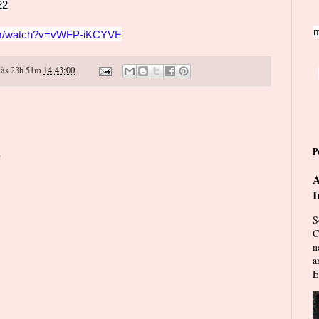
22
m
com/watch?v=vWFP-iKCYVE
às 23h 51m
14:43:00
o
P
A
I
S
C
n
a
E