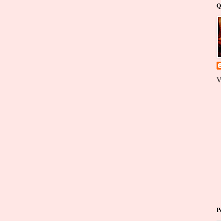
Q
V
P