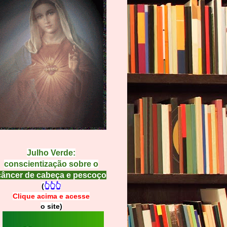
Julho Verde:
conscientização sobre o
câncer de cabeça e pescoço
(
👆👆👆
Clique acima e
a
cesse
o site)