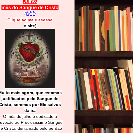
Julho,
mês do Sangue de Cristo
(
👆👆👆
Clique acima e
a
cesse
o site)
Muito mais agora, que estamos
justificados pelo Sangue de
Cri
sto, seremos por Ele salvos
da ira
O mês de julho é dedicado à
evoção ao Preciosíssimo Sangue
de Cristo, derramado pelo perdão