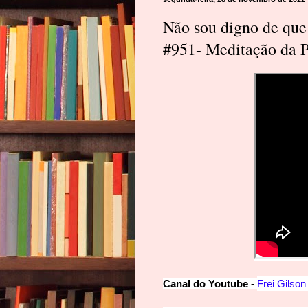
Não sou digno de que 
#951- Meditação da Pa
Canal
d
o
Y
outube -
Frei Gilson 