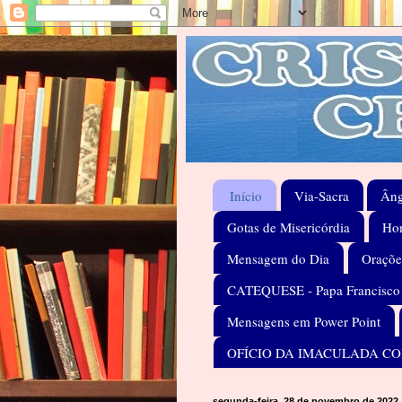
Início
Via-Sacra
Âng
Gotas de Misericórdia
Hom
Mensagem do Dia
Oraçõe
CATEQUESE - Papa Francisco
Mensagens em Power Point
OFÍCIO DA IMACULADA C
segunda-feira, 28 de novembro de 2022