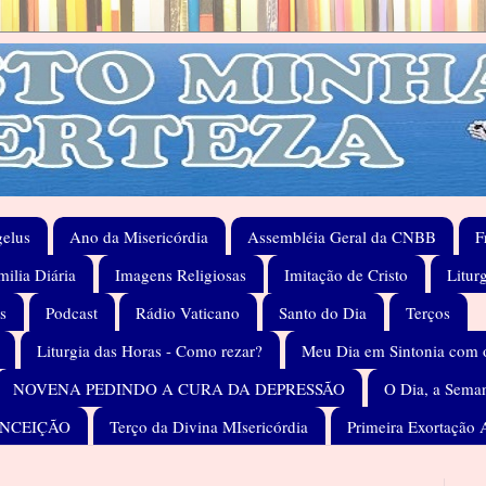
elus
Ano da Misericórdia
Assembléia Geral da CNBB
F
ilia Diária
Imagens Religiosas
Imitação de Cristo
Litur
s
Podcast
Rádio Vaticano
Santo do Dia
Terços
Liturgia das Horas - Como rezar?
Meu Dia em Sintonia com 
NOVENA PEDINDO A CURA DA DEPRESSÃO
O Dia, a Seman
ONCEIÇÃO
Terço da Divina MIsericórdia
Primeira Exortação 