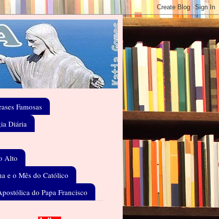
rases Famosas
gia Diária
o Alto
a e o Mês do Católico
Apostólica do Papa Francisco