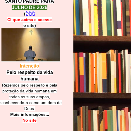
SANTO PADRE PARA
JULHO DE 2026
(
👆👆👆
Clique acima e
a
cesse
o site)
Intenção
Pelo respeito da vida
humana
Rezemos pelo respeito e pela
proteção da vida humana em
todas as suas etapas,
econhecendo-a como um dom de
Deus.
Mais informações...
No site