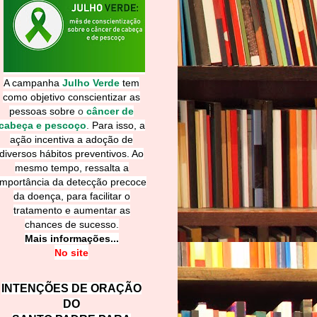
A campanha
Julho Verde
tem
como objetivo conscientizar as
pessoas sobre
o
câncer de
cabeça e pescoço
.
Para isso, a
ação incentiva a adoção de
diversos hábitos preventivos. Ao
mesmo tempo, ressalta a
importância da detecção precoce
da doença, para facilitar o
tratamento e aumentar as
chances de sucesso.
Mais informações...
No site
INTENÇÕES DE ORAÇÃO
DO