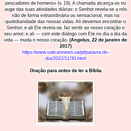
pescadores de homens» (v. 19). A chamada alcança-os no
auge das suas atividades diárias: o Senhor revela-se a nós
não de forma extraordinária ou sensacional, mas na
quotidianidade das nossas vidas. Ali devemos encontrar o
Senhor; e ali Ele revela-se, faz sentir ao nosso coração o
seu amor; e ali — com este diálogo com Ele no dia a dia da
vida — muda o nosso coração.
(Angelus, 22 de janeiro de
2017)
https://www.vaticannews.va
/pt/palavra-
do-
dia/2022/11/30.html
Oração para
a
n
t
e
s
d
e
l
er a
B
íblia