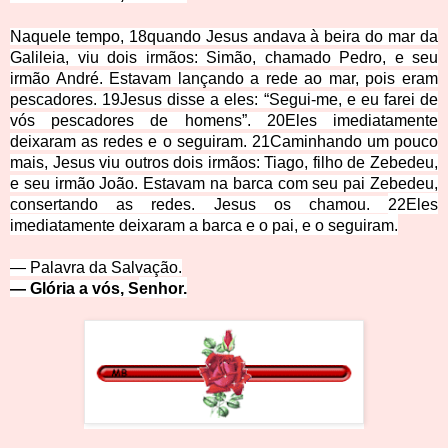
Naquele tempo,
18
quando Jesus andava à beira do mar da
Galileia, viu dois irmãos: Simão, chamado Pedro, e seu
irmão André. Estavam lançando a rede ao mar, pois eram
pescadores.
19
Jesus disse a eles: “Segui-me, e eu farei de
vós pescadores de homens”.
20
Eles imediatamente
deixaram as redes e o seguiram.
21
Caminhando um pouco
mais, Jesus viu outros dois irmãos: Tiago, filho de Zebedeu,
e seu irmão João. Estavam na barca com seu pai Zebedeu,
consertando as redes. Jesus os chamou.
22
Eles
imediatamente deixaram a barca e o pai, e o seguiram.
— Palavra da Salv
ação.
— Glória a vós, S
e
nhor.