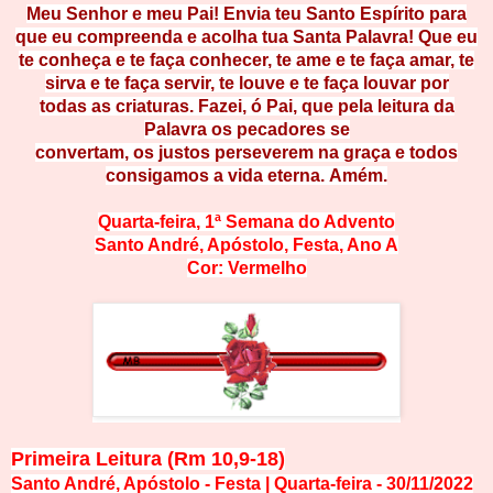
Meu Senhor e meu Pai! Envia teu Santo Espírito para
que eu compr
eenda e acolha tua Santa Palavra! Que eu
te conheça e te faça con
he
ce
r
, t
e
a
me e te faça amar, te
sirva e te faça servir, te louve e te faça louvar por
to
d
a
s
a
s
c
r
i
a
t
ur
a
s
.
Fa
zei, ó Pai, que pela leitura da
Palavra os pecadores se
convertam, o
s
j
us
t
o
s
p
erseverem na graça e todos
consigamos a vida e
terna. Am
ém.
Quarta-feira,
1ª Semana do Advento
Santo André, Apóstolo
, F
esta, Ano A
Cor:
Ver
melho
Primeira Leitura
(Rm 10,9-18)
Santo André, Apóstolo - Festa | Quarta-feira
- 30
/
11
/
2
0
22