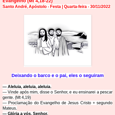
Evangelho
(Mt 4,18-22)
Santo André, Apóstolo - Festa | Quarta-feira
- 30
/
11
/
2
0
22
D
eixando o barco e o pai, eles o seguiram
—
Aleluia, aleluia, aleluia.
—
Vinde após mim, disse o Senhor, e eu ensinarei a pescar
gente. (Mt 4,19)
—
Proclamação do Evangelho de Jesus Cristo
+
segundo
Mateus.
—
Glória a vós, Senhor.