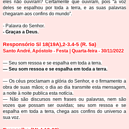
eles não ouviram? Certamente que ouviram, pois “a voz
deles se espalhou por toda a terra, e as suas palavras
chegaram aos confins do mundo”.
- P
alavra do Senhor.
- Graças
a Deus.
Responsório
Sl 18(19A),2-3.4-5 (R. 5a)
Santo André, Apóstolo - Festa | Quarta-feira
- 30
/
11
/
2
0
22
—
Seu som ressoa e se espalha em toda a terra.
—
Seu som ressoa e se espalha em toda a terra.
—
Os céus proclamam a glória do Senhor, e o firmamento a
obra de suas mãos; o dia ao dia transmite esta mensagem,
a noite à noite publica esta notícia.
—
Não são discursos nem frases ou palavras, nem são
vozes que possam ser ouvidas; seu som ressoa e se
espalha em toda a terra, chega aos confins do universo a
sua voz.