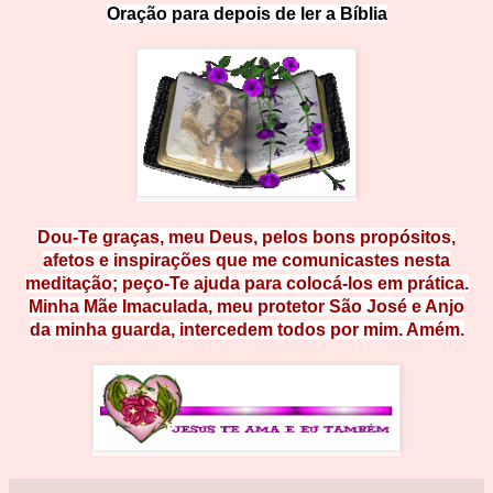
Ora
ção
p
a
r
a
d
e
p
o
i
s
d
e
l
e
r
a
B
íb
li
a
Dou-Te graças, meu Deus, pelos bons propósitos,
afetos e inspirações que me comunicastes nesta
meditação; peço-Te ajuda para c
olocá-los em prática.
Minha Mãe Imaculada, meu protetor São José e Anjo
da minha
guarda, intercedem todos por mim. Amém.