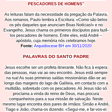
PE
SCADORES DE HOMENS”
As leituras falam da necessidade da pregação da Palavra.
Aos romanos, Paulo lembra a Escritura: «Como são belos
os pés daqueles que anuncia
m Boas Notícias!» e no
Evangelho, Jesus chama os primeiros discípulos para fazê-
los pescadores de homens. Entre eles, está André –
apóstolo, cuja memória nós celebramos hoje.
Fonte: 
Arquidiocese BH em 
30/11/2020
PALAVRAS DO SANTO PADRE
Jesus escolhe ser um profeta itinerante. Não fica à espera
das pessoas, mas vai ao seu encontro. Jesus está sempre
na rua! As suas primeiras saídas missionárias dão-se ao
longo das margens do lago de Galileia, em contacto com a
multidão, sobretudo com os pescadores. Ali Jesus não só
proclama a vinda do reino de Deus, mas procura
companheiros para a sua missão de salvação. Neste
mesmo lugar encontra dois pares de irmãos: Simão e André,
Tiago e João; chama-os dizendo: «Segui-me, e far-vos-ei