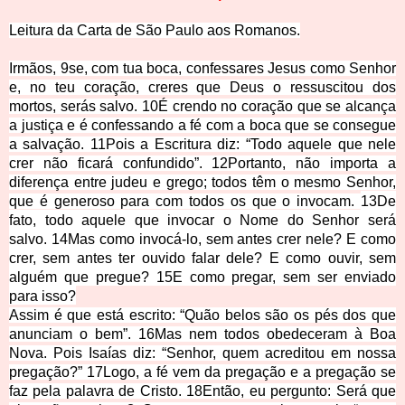
Leitura da Carta de São Paulo aos
Romanos.
Irmãos,
9
se, com tua boca, confessares Jesus como Senhor
e, no teu coração, creres que Deus o ressuscitou dos
mortos, serás salvo.
10
É crendo no coração que se alcança
a justiça e é confessando a fé com a boca que se consegue
a salvação.
11
Pois a Escritura diz: “Todo aquele que nele
crer não ficará confundido”.
12
Portanto, não importa a
diferença entre judeu e grego; todos têm o mesmo Senhor,
que é generoso para com todos os que o invocam.
13
De
fato, todo aquele que invocar o Nome do Senhor será
salvo.
14
Mas como invocá-lo, sem antes crer nele? E como
crer, sem antes ter ouvido falar dele? E como ouvir, sem
alguém que pregue?
15
E como pregar, sem ser enviado
para isso?
Assim é que está escrito: “Quão belos são os pés dos que
anunciam o bem”.
16
Mas nem todos obedeceram à Boa
Nova. Pois Isaías diz: “Senhor, quem acreditou em nossa
pregação?”
17
Logo, a fé vem da pregação e a pregação se
faz pela palavra de Cristo.
18
Então, eu pergunto: Será que