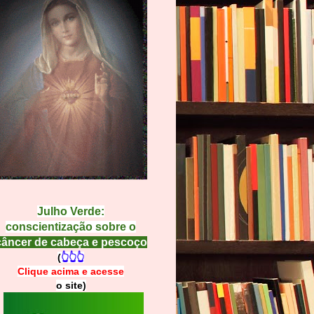
Julho Verde:
conscientização sobre o
câncer de cabeça e pescoço
(
👆👆👆
Clique acima e
a
cesse
o site)