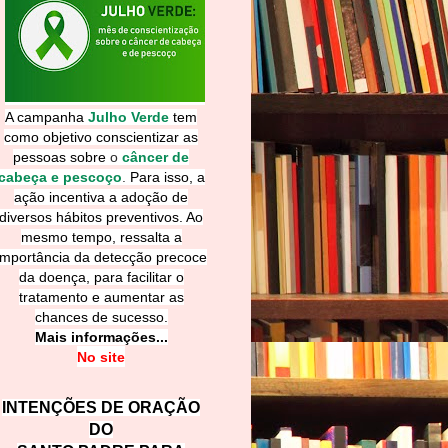
A campanha
Julho Verde
tem
como objetivo conscientizar as
pessoas sobre
o
câncer de
cabeça e pescoço
.
Para isso, a
ação incentiva a adoção de
diversos hábitos preventivos. Ao
mesmo tempo, ressalta a
importância da detecção precoce
da doença, para facilitar o
tratamento e aumentar as
chances de sucesso.
Mais informações...
No site
INTENÇÕES DE ORAÇÃO
DO