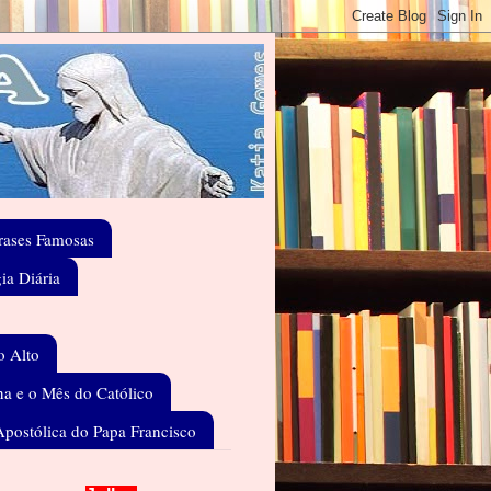
rases Famosas
gia Diária
o Alto
a e o Mês do Católico
Apostólica do Papa Francisco