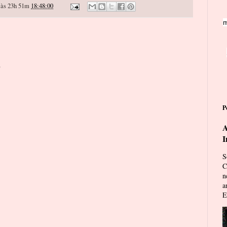
às 23h 51m
18:48:00
m
o
P
A
I
S
C
n
a
E