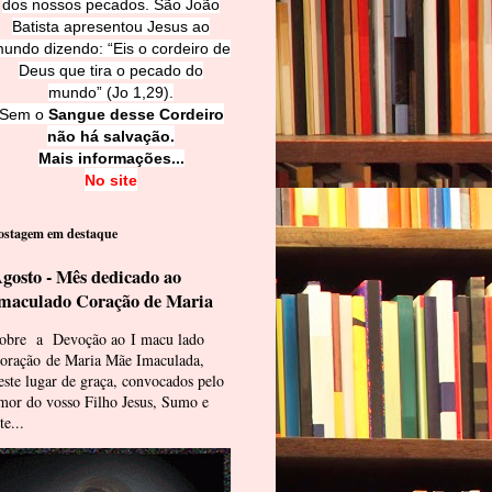
dos nossos pecados. São João
Batista apresentou Jesus ao
undo dizendo: “Eis o cordeiro de
Deus que tira o pecado do
mundo” (Jo 1,29).
Sem o
Sangue desse Cordeiro
não há salvação.
Mais informações...
No site
ostagem em destaque
gosto - Mês dedicado ao
maculado Coração de Maria
obre a Devoção ao I macu lado
oração de Maria Mãe Imaculada,
este lugar de graça, convocados pelo
mor do vosso Filho Jesus, Sumo e
te...