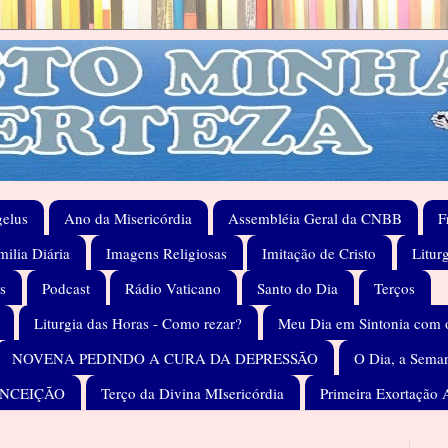
elus
Ano da Misericórdia
Assembléia Geral da CNBB
F
ilia Diária
Imagens Religiosas
Imitação de Cristo
Litur
s
Podcast
Rádio Vaticano
Santo do Dia
Terços
Liturgia das Horas - Como rezar?
Meu Dia em Sintonia com 
NOVENA PEDINDO A CURA DA DEPRESSÃO
O Dia, a Seman
ONCEIÇÃO
Terço da Divina MIsericórdia
Primeira Exortação 