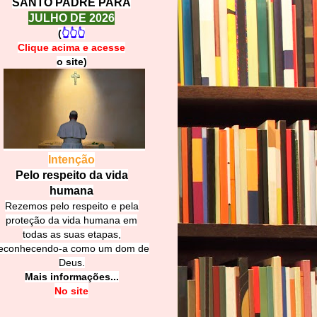
SANTO PADRE PARA
JULHO DE 2026
(
👆👆👆
Clique acima e
a
cesse
o site)
Intenção
Pelo respeito da vida
humana
Rezemos pelo respeito e pela
proteção da vida humana em
todas as suas etapas,
econhecendo-a como um dom de
Deus.
Mais informações...
No site