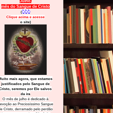
Julho,
mês do Sangue de Cristo
(
👆👆👆
Clique acima e
a
cesse
o site)
Muito mais agora, que estamos
justificados pelo Sangue de
Cri
sto, seremos por Ele salvos
da ira
O mês de julho é dedicado à
evoção ao Preciosíssimo Sangue
de Cristo, derramado pelo perdão