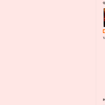
Q
V
P