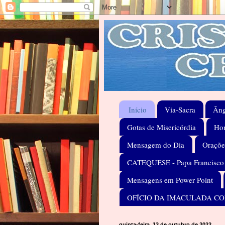
Início
Via-Sacra
Âng
Gotas de Misericórdia
Hom
Mensagem do Dia
Oraçõe
CATEQUESE - Papa Francisco
Mensagens em Power Point
OFÍCIO DA IMACULADA C
quinta-feira, 13 de outubro de 2022