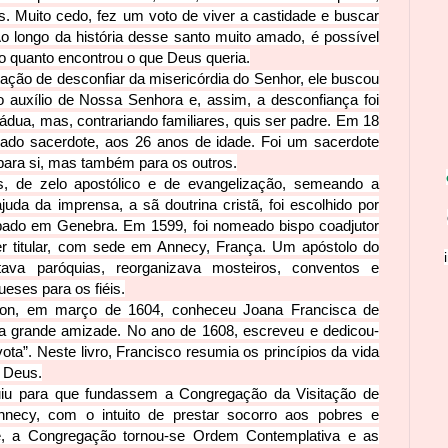
. Muito cedo, fez um voto de viver a castidade e buscar
 longo da história desse santo muito amado, é possível
o quanto encontrou o que Deus queria.
tação de desconfiar da misericórdia do Senhor, ele buscou
 auxílio de Nossa Senhora e, assim, a desconfiança foi
ádua, mas, contrariando familiares, quis ser padre. Em 18
ado sacerdote, aos 26 anos de idade. Foi um sacerdote
para si, mas também para os outros.
es, de zelo apostólico e de evangelização, semeando a
uda da imprensa, a sã doutrina cristã, foi escolhido por
pado em Genebra. Em 1599, foi nomeado bispo coadjutor
er titular, com sede em Annecy, França. Um apóstolo do
tava paróquias, reorganizava mosteiros, conventos e
eses para os fiéis.
on, em março de 1604, conheceu Joana Francisca de
 grande amizade. No ano de 1608, escreveu e dedicou-
evota”. Neste livro, Francisco resumia os princípios da vida
a Deus.
iu para que fundassem a Congregação da Visitação de
necy, com o intuito de prestar socorro aos pobres e
e, a Congregação tornou-se Ordem Contemplativa e as