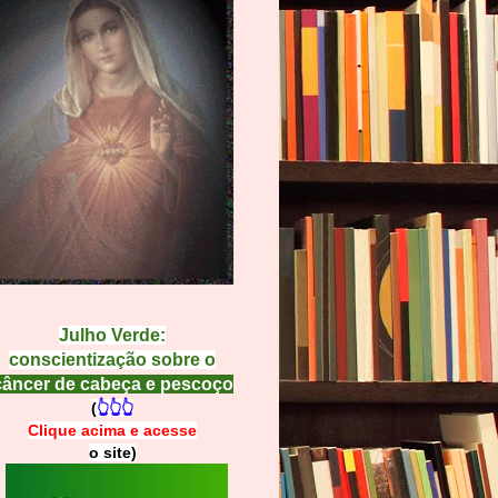
Julho Verde:
conscientização sobre o
câncer de cabeça e pescoço
(
👆👆👆
Clique acima e
a
cesse
o site)