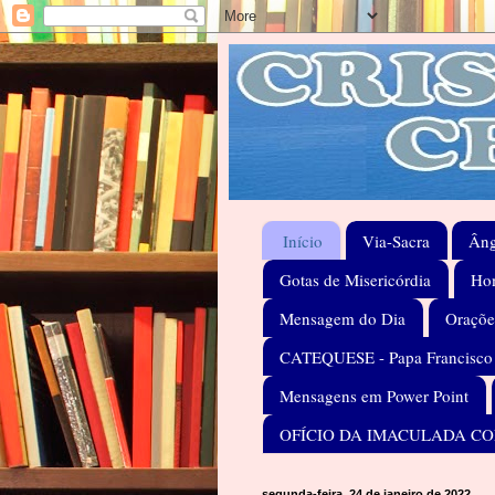
Início
Via-Sacra
Âng
Gotas de Misericórdia
Hom
Mensagem do Dia
Oraçõe
CATEQUESE - Papa Francisco
Mensagens em Power Point
OFÍCIO DA IMACULADA C
segunda-feira, 24 de janeiro de 2022