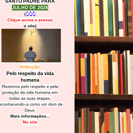
SANTO PADRE PARA
JULHO DE 2026
(
👆👆👆
Clique acima e
a
cesse
o site)
Intenção
Pelo respeito da vida
humana
Rezemos pelo respeito e pela
proteção da vida humana em
todas as suas etapas,
econhecendo-a como um dom de
Deus.
Mais informações...
No site