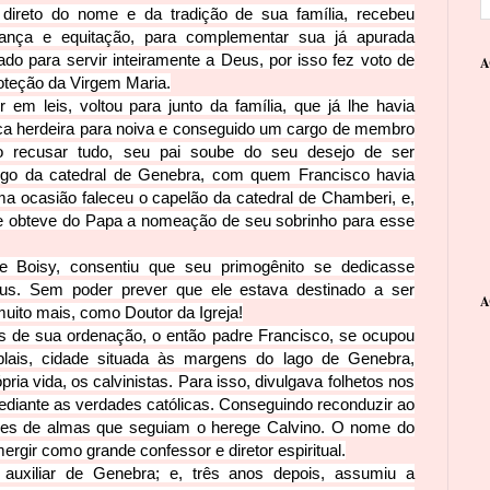
o direto do nome e da tradição de sua família, recebeu
ança e equitação, para complementar sua já apurada
o para servir inteiramente a Deus, por isso fez voto de
A
oteção da Virgem Maria.
 em leis, voltou para junto da família, que já lhe havia
ca herdeira para noiva e conseguido um cargo de membro
o recusar tudo, seu pai soube do seu desejo de ser
nego da catedral de Genebra, com quem Francisco havia
 ocasião faleceu o capelão da catedral de Chamberi, e,
te obteve do Papa a nomeação de seu sobrinho para esse
e Boisy, consentiu que seu primogênito se dedicasse
eus. Sem poder prever que ele estava destinado a ser
A
muito mais, como Doutor da Igreja!
s de sua ordenação, o então padre Francisco, se ocupou
lais, cidade situada às margens do lago de Genebra,
ria vida, os calvinistas. Para isso, divulgava folhetos nos
ediante as verdades católicas. Conseguindo reconduzir ao
hares de almas que seguiam o herege Calvino. O nome do
gir como grande confessor e diretor espiritual.
auxiliar de Genebra; e, três anos depois, assumiu a