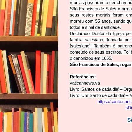
monjas passaram a ser chamada
São Francisco de Sales morreu
seus restos mortais foram en
morreu com 55 anos, sendo que
todos e sinal de santidade.
Declarado Doutor da Igreja pe
família salesiana, fundada p
[salesiano]. Também é patrono 
conteúdo de seus escritos. Foi 
o canonizou em 1655.
São Francisco de Sales, rogai
Referências:
vaticannews.va
Livro ‘Santos de cada dia’ – Org
Livro ‘Um Santo de cada dia’ – 
https://santo.can
sD
S