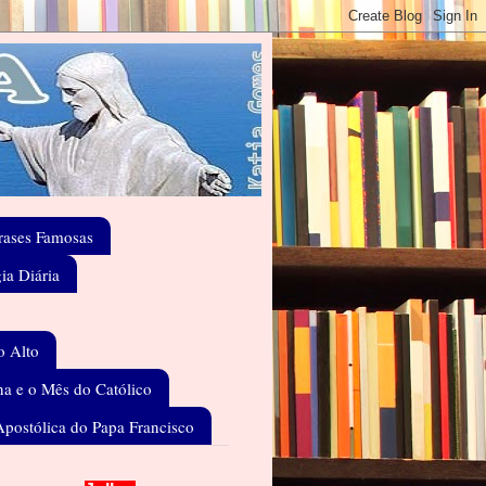
rases Famosas
gia Diária
o Alto
a e o Mês do Católico
Apostólica do Papa Francisco