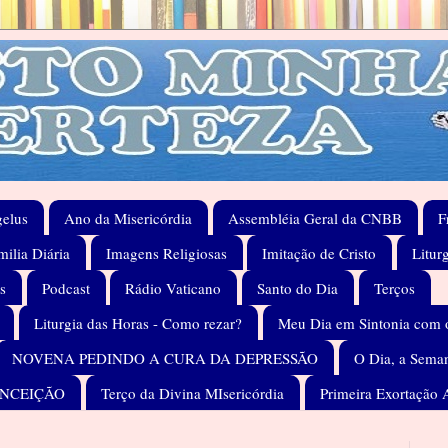
elus
Ano da Misericórdia
Assembléia Geral da CNBB
F
ilia Diária
Imagens Religiosas
Imitação de Cristo
Litur
s
Podcast
Rádio Vaticano
Santo do Dia
Terços
Liturgia das Horas - Como rezar?
Meu Dia em Sintonia com 
NOVENA PEDINDO A CURA DA DEPRESSÃO
O Dia, a Seman
ONCEIÇÃO
Terço da Divina MIsericórdia
Primeira Exortação 