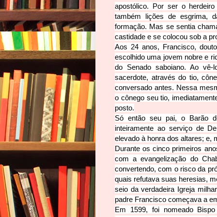
apostólico. Por ser o herdeir
também lições de esgrima, d
formação. Mas se sentia chamad
castidade e se colocou sob a pr
Aos 24 anos, Francisco, doutor
escolhido uma jovem nobre e ri
do Senado saboiano. Ao vê-l
sacerdote, através do tio, cô
conversado antes. Nessa mesma
o cônego seu tio, imediatamen
posto.
Só então seu pai, o Barão d
inteiramente ao serviço de D
elevado à honra dos altares; e, 
Durante os cinco primeiros ano
com a evangelização do Chab
convertendo, com o risco da próp
quais refutava suas heresias, m
seio da verdadeira Igreja mil
padre Francisco começava a emer
Em 1599, foi nomeado Bispo 