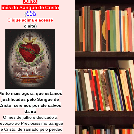
Julho,
mês do Sangue de Cristo
(
👆👆👆
Clique acima e
a
cesse
o site)
Muito mais agora, que estamos
justificados pelo Sangue de
Cri
sto, seremos por Ele salvos
da ira
O mês de julho é dedicado à
evoção ao Preciosíssimo Sangue
de Cristo, derramado pelo perdão