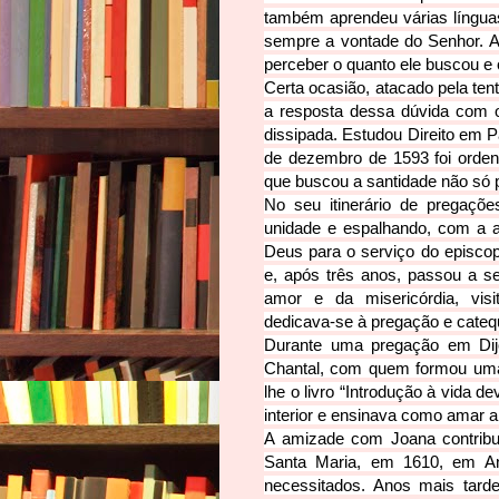
também aprendeu várias línguas
sempre a vontade do Senhor. Ao
perceber o quanto ele buscou e 
Certa ocasião, atacado pela ten
a resposta dessa dúvida com o
dissipada. Estudou Direito em P
de dezembro de 1593 foi orden
que buscou a santidade não só 
No seu itinerário de pregaçõ
unidade e espalhando, com a aj
Deus para o serviço do episco
e, após três anos, passou a s
amor e da misericórdia, visi
dedicava-se à pregação e catequ
Durante uma pregação em Dij
Chantal, com quem formou uma
lhe o livro “Introdução à vida d
interior e ensinava como amar 
A amizade com Joana contribu
Santa Maria, em 1610, em An
necessitados. Anos mais tard