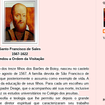
Q
V
Santo Francisco
de Sales
1567-1
622
ndou a Ordem da Vis
itação
 dos treze filhos dos Barões de Boisy, nasceu no castelo
 agosto de 1567. A família devota de São Francisco de
, que posteriormente o assumiu como exemplo de vida. A
da educação de seus filhos. Para cada um
escolheu um
 padre Deage, que o acompanhou até sua morte, inclusive
z os estudos universitários no Colégio dos jesuítas.
losofia e teologia que lhe permitiu ser depois o grande
P
 e diretor espiritual que caracterizaram seu trabalho