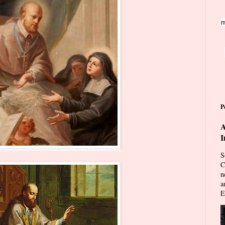
m
P
A
I
S
C
n
a
E