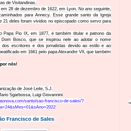
s de Visitandinas.
 em 28 de dezembro de 1622, em Lyon. No ano seguinte,
caminhados para Annecy. Esse grande santo da Igreja
 21 deles foram vividos no episcopado como servo para
lo Papa Pio IX, em 1877, é também titular e patrono da
or Dom Bosco, que se inspirou nele ao adotar o nome
dos escritores e dos jornalistas devido ao estilo e ao
beatificado em 1661 pe
lo papa Alexandre VII, que também
 por nós!
anização de José Leite, S.J.
Mario Sgarbossa, Luigi Giovannini
caonova.com/santo/sao-francisco-de-sales/
?
r
ia=24&sMes=01&sAno=2022
ão Francisco
de Sal
es