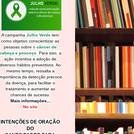
A campanha
Julho Verde
tem
como objetivo conscientizar as
pessoas sobre
o
câncer de
cabeça e pescoço
.
Para isso, a
ação incentiva a adoção de
diversos hábitos preventivos. Ao
mesmo tempo, ressalta a
importância da detecção precoce
da doença, para facilitar o
tratamento e aumentar as
chances de sucesso.
Mais informações...
No site
INTENÇÕES DE ORAÇÃO
DO