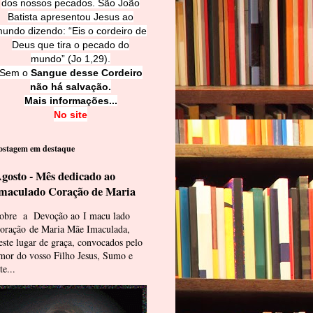
dos nossos pecados. São João
Batista apresentou Jesus ao
undo dizendo: “Eis o cordeiro de
Deus que tira o pecado do
mundo” (Jo 1,29).
Sem o
Sangue desse Cordeiro
não há salvação.
Mais informações...
No site
ostagem em destaque
gosto - Mês dedicado ao
maculado Coração de Maria
obre a Devoção ao I macu lado
oração de Maria Mãe Imaculada,
este lugar de graça, convocados pelo
mor do vosso Filho Jesus, Sumo e
te...