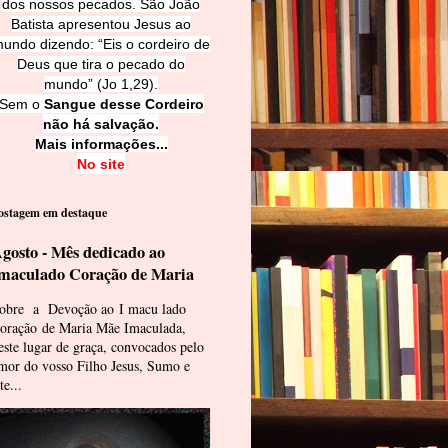
dos nossos pecados. São João
Batista apresentou Jesus ao
undo dizendo: “Eis o cordeiro de
Deus que tira o pecado do
mundo” (Jo 1,29).
Sem o
Sangue desse Cordeiro
não há salvação.
Mais informações...
No site
ostagem em destaque
gosto - Mês dedicado ao
maculado Coração de Maria
obre a Devoção ao I macu lado
oração de Maria Mãe Imaculada,
este lugar de graça, convocados pelo
mor do vosso Filho Jesus, Sumo e
te...