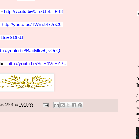
-
http://yo
ut
u.be/5mzUbLl_P48
m
o
http://youtu.be/TWmZ47JoC0I
/-I1tuBSDtkU
ttp://youtu.be/BJqMk
w
QsOeQ
do -
http://youtu.be/9ofE4VoEZPU
P
A
I
S
C
às 23h 51m
18:31:00
n
a
E