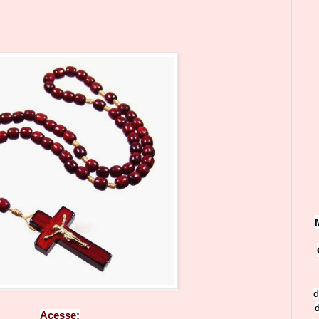
d
Ace
sse: