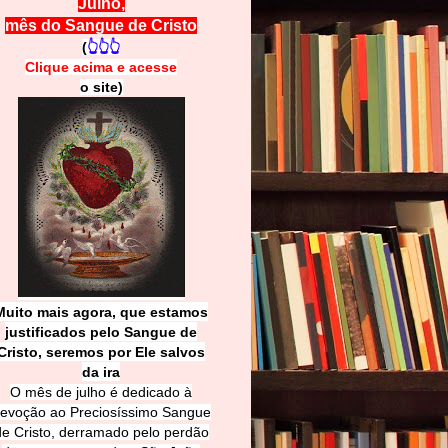
Julho,
mês do Sangue de Cristo
(
👆👆👆
Clique acima e
a
cesse
o site)
Muito mais agora, que estamos
justificados pelo Sangue de
Cri
sto, seremos por Ele salvos
da ira
O mês de julho é dedicado à
evoção ao Preciosíssimo Sangue
de Cristo, derramado pelo perdão