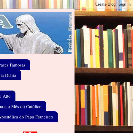
rases Famosas
gia Diária
o Alto
a e o Mês do Católico
Apostólica do Papa Francisco