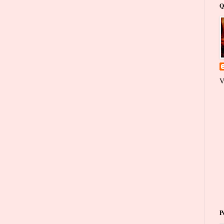
Q
V
P