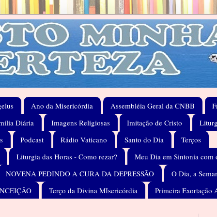
elus
Ano da Misericórdia
Assembléia Geral da CNBB
F
ilia Diária
Imagens Religiosas
Imitação de Cristo
Litur
s
Podcast
Rádio Vaticano
Santo do Dia
Terços
Liturgia das Horas - Como rezar?
Meu Dia em Sintonia com 
NOVENA PEDINDO A CURA DA DEPRESSÃO
O Dia, a Seman
ONCEIÇÃO
Terço da Divina MIsericórdia
Primeira Exortação 