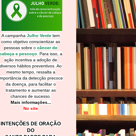
A campanha
Julho Verde
tem
como objetivo conscientizar as
pessoas sobre
o
câncer de
cabeça e pescoço
.
Para isso, a
ação incentiva a adoção de
diversos hábitos preventivos. Ao
mesmo tempo, ressalta a
importância da detecção precoce
da doença, para facilitar o
tratamento e aumentar as
chances de sucesso.
Mais informações...
No site
INTENÇÕES DE ORAÇÃO
DO