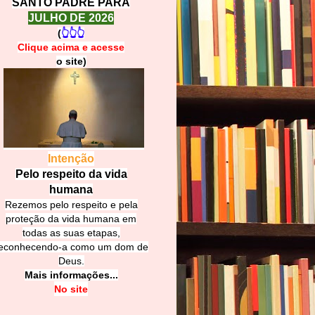
SANTO PADRE PARA
JULHO DE 2026
(
👆👆👆
Clique acima e
a
cesse
o site)
Intenção
Pelo respeito da vida
humana
Rezemos pelo respeito e pela
proteção da vida humana em
todas as suas etapas,
econhecendo-a como um dom de
Deus.
Mais informações...
No site