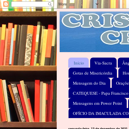
Início
Via-Sacra
Âng
Gotas de Misericórdia
Hom
Mensagem do Dia
Oraçõe
CATEQUESE - Papa Francisco
Mensagens em Power Point
OFÍCIO DA IMACULADA C
segunda-feira, 13 de dezembro de 2021