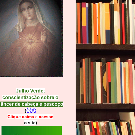
Julho Verde:
conscientização sobre o
câncer de cabeça e pescoço
(
👆👆👆
Clique acima e
a
cesse
o site)