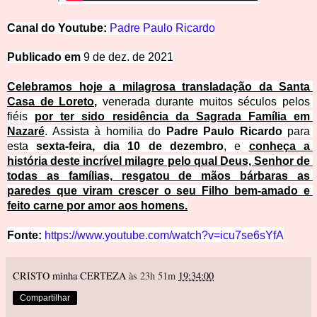
Ca
nal
d
o
Y
o
u
t
u
be:
Padre
Paulo Ricardo
Publicado em
9 de dez. de 2021
Celebramos hoje a milagrosa transladação da Santa 
Casa de Loreto,
 venerada durante muitos séculos pelos 
fiéis 
por ter sido residência da Sagrada Família em 
Nazaré
. Assista à homilia do 
Padre Paulo Ricardo
 para
esta 
sexta-feira, dia 10 de dezembro
, e 
conheça a 
história deste incrível milagre pelo qual Deus, Senhor de 
todas as famílias, resgatou de mãos bárbaras as 
paredes que viram crescer o seu Filho bem-amado e 
feito carne por amor aos homens.
Fonte: 
https://www.youtube.com/watch?v=icu7se6sYfA
CRISTO minha CERTEZA
às 23h 51m
19:34:00
Compartilhar