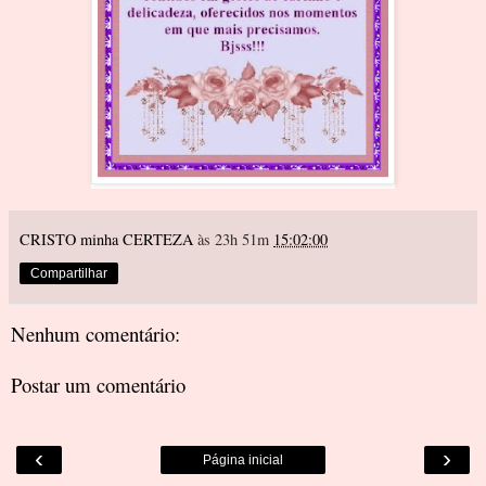
CRISTO minha CERTEZA
às 23h 51m
15:02:00
Compartilhar
Nenhum comentário:
Postar um comentário
‹
›
Página inicial