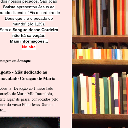
dos nossos pecados. São João
Batista apresentou Jesus ao
undo dizendo: “Eis o cordeiro de
Deus que tira o pecado do
mundo” (Jo 1,29).
Sem o
Sangue desse Cordeiro
não há salvação.
Mais informações...
No site
ostagem em destaque
gosto - Mês dedicado ao
maculado Coração de Maria
obre a Devoção ao I macu lado
oração de Maria Mãe Imaculada,
este lugar de graça, convocados pelo
mor do vosso Filho Jesus, Sumo e
te...