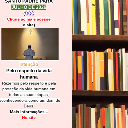
SANTO PADRE PARA
JULHO DE 2026
(
👆👆👆
Clique acima e
a
cesse
o site)
Intenção
Pelo respeito da vida
humana
Rezemos pelo respeito e pela
proteção da vida humana em
todas as suas etapas,
econhecendo-a como um dom de
Deus.
Mais informações...
No site