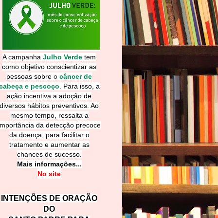
A campanha
Julho Verde
tem
como objetivo conscientizar as
pessoas sobre
o
câncer de
cabeça e pescoço
.
Para isso, a
ação incentiva a adoção de
diversos hábitos preventivos. Ao
mesmo tempo, ressalta a
importância da detecção precoce
da doença, para facilitar o
tratamento e aumentar as
chances de sucesso.
Mais informações...
No site
INTENÇÕES DE ORAÇÃO
DO