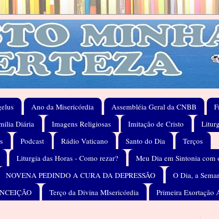
elus
Ano da Misericórdia
Assembléia Geral da CNBB
F
ilia Diária
Imagens Religiosas
Imitação de Cristo
Litur
s
Podcast
Rádio Vaticano
Santo do Dia
Terços
Liturgia das Horas - Como rezar?
Meu Dia em Sintonia com 
NOVENA PEDINDO A CURA DA DEPRESSÃO
O Dia, a Seman
ONCEIÇÃO
Terço da Divina MIsericórdia
Primeira Exortação 