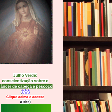
Julho Verde:
conscientização sobre o
câncer de cabeça e pescoço
(
👆👆👆
Clique acima e
a
cesse
o site)