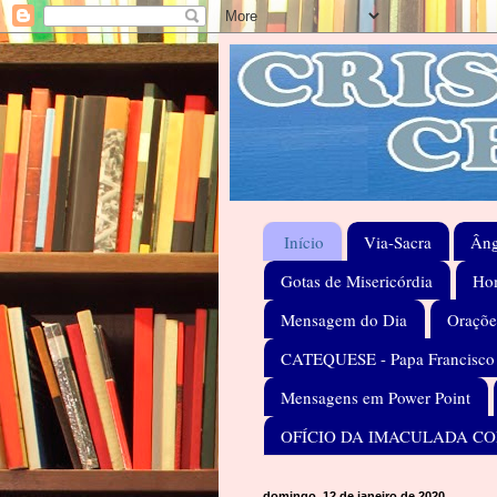
Início
Via-Sacra
Âng
Gotas de Misericórdia
Hom
Mensagem do Dia
Oraçõe
CATEQUESE - Papa Francisco
Mensagens em Power Point
OFÍCIO DA IMACULADA C
domingo, 12 de janeiro de 2020