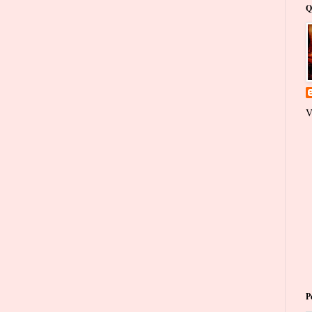
Q
V
P