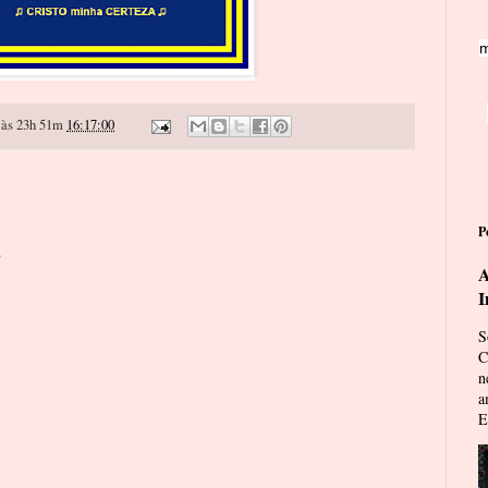
m
às 23h 51m
16:17:00
P
o
A
I
S
C
n
a
E