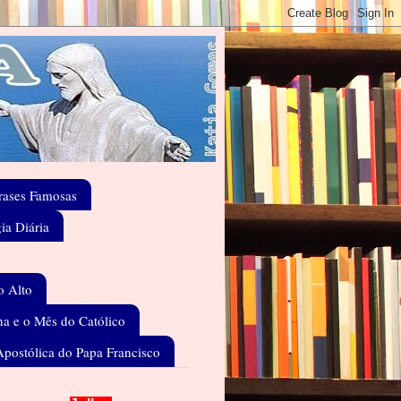
rases Famosas
gia Diária
o Alto
a e o Mês do Católico
Apostólica do Papa Francisco