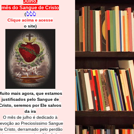
Julho,
mês do Sangue de Cristo
(
👆👆👆
Clique acima e
a
cesse
o site)
Muito mais agora, que estamos
justificados pelo Sangue de
Cri
sto, seremos por Ele salvos
da ira
O mês de julho é dedicado à
evoção ao Preciosíssimo Sangue
de Cristo, derramado pelo perdão