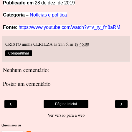
Publicado em
28 de dez. d
e 2019
Categoria –
Notícias e política
Fonte:
https://www.youtube.com/watch?v=v_ry_fY8aRM
CRISTO minha CERTEZA
às 23h 51m
18:46:00
Compartilhar
Nenhum comentário:
Postar um comentário
‹
›
Página inicial
Ver versão para a web
Quem sou eu