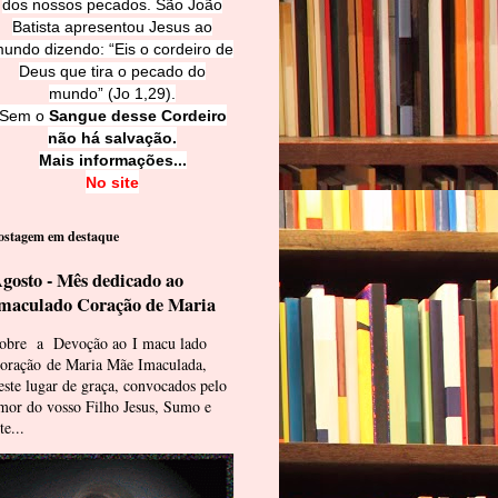
dos nossos pecados. São João
Batista apresentou Jesus ao
undo dizendo: “Eis o cordeiro de
Deus que tira o pecado do
mundo” (Jo 1,29).
Sem o
Sangue desse Cordeiro
não há salvação.
Mais informações...
No site
ostagem em destaque
gosto - Mês dedicado ao
maculado Coração de Maria
obre a Devoção ao I macu lado
oração de Maria Mãe Imaculada,
este lugar de graça, convocados pelo
mor do vosso Filho Jesus, Sumo e
te...