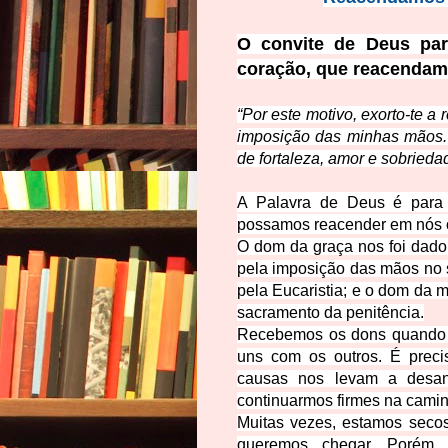
O convite de Deus pa
coração, que reacendam
“Por este motivo, exorto-te 
imposição das minhas mãos. 
de fortaleza, amor e sobriedad
A Palavra de Deus é para 
possamos reacender em nós 
O dom da graça nos foi dado
pela imposição das mãos no 
pela Eucaristia; e o dom da
sacramento da penitência.
Recebemos os dons quando 
uns com os outros. É precis
causas nos levam a desan
continuarmos firmes na cami
Muitas vezes, estamos
seco
queremos chegar. Porém, f