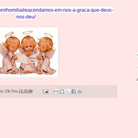
com/homilia/reacendamos-em-nos-a-graca-que-deus-
nos-deu/
às 23h 51m
13:33:00
o