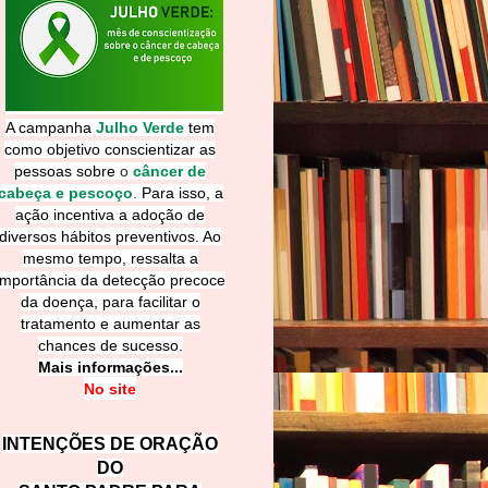
A campanha
Julho Verde
tem
como objetivo conscientizar as
pessoas sobre
o
câncer de
cabeça e pescoço
.
Para isso, a
ação incentiva a adoção de
diversos hábitos preventivos. Ao
mesmo tempo, ressalta a
importância da detecção precoce
da doença, para facilitar o
tratamento e aumentar as
chances de sucesso.
Mais informações...
No site
INTENÇÕES DE ORAÇÃO
DO