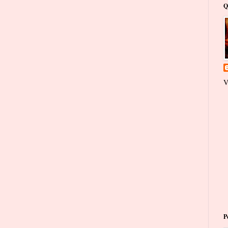
Q
V
P