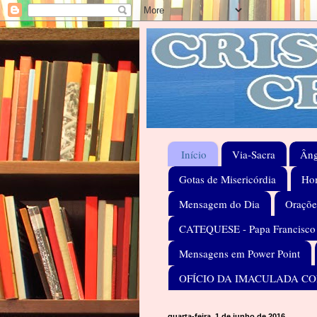
Início
Via-Sacra
Âng
Gotas de Misericórdia
Hom
Mensagem do Dia
Oraçõe
CATEQUESE - Papa Francisco
Mensagens em Power Point
OFÍCIO DA IMACULADA C
quarta-feira, 1 de junho de 2016