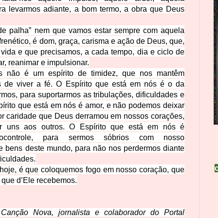
ra levarmos adiante,
a
bom termo, a obra
que
Deus
 de palha” nem que vamos estar sempre com aquela
 frenético, é dom, graça, carisma e ação de Deus, que,
vida e que precisamos, a cada tempo, dia e ciclo de
ar, reanimar e impulsionar.
s não é um espírito de timidez, que nos mantêm
de viver a fé. O Espírito que está em nós é o da
rmos, para suportarmos as tribulações, dificuldades e
pírito que está em nós é amor, e não podemos deixar
r caridade que Deus derramou em nossos corações,
r uns aos outros. O Espírito que está em nós é
utocontrole, para sermos sóbrios com nosso
e bens deste mundo, para não nos perdermos diante
ficuldades.
 hoje, é que coloquemos fogo em nosso coração, que
 que d’Ele recebemos.
anção Nova, jornalista e colaborador do Portal