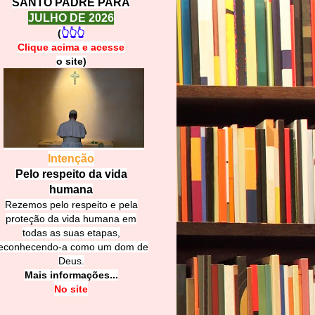
SANTO PADRE PARA
JULHO DE 2026
(
👆👆👆
Clique acima e
a
cesse
o site)
Intenção
Pelo respeito da vida
humana
Rezemos pelo respeito e pela
proteção da vida humana em
todas as suas etapas,
econhecendo-a como um dom de
Deus.
Mais informações...
No site