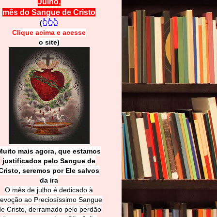
Julho,
mês do Sangue de Cristo
(
👆👆👆
Clique acima e
a
cesse
o site)
Muito mais agora, que estamos
justificados pelo Sangue de
Cri
sto, seremos por Ele salvos
da ira
O mês de julho é dedicado à
evoção ao Preciosíssimo Sangue
de Cristo, derramado pelo perdão