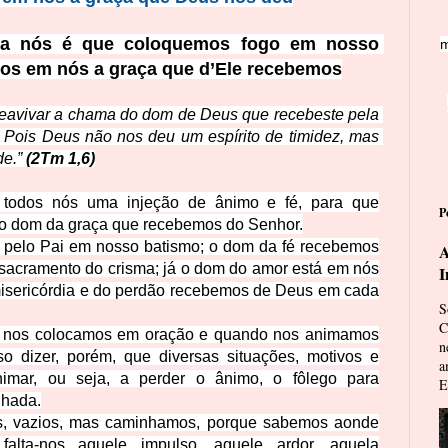
ra nós é que coloquemos fogo em nosso 
m
os em nós a graça que d’Ele recebemos
a reavivar a chama do dom de Deus que recebeste pela 
Pois Deus não nos deu um espírito de timidez, mas 
e.” 
(2Tm 1,6)
todos nós uma injeção de ânimo e fé, para que
P
o dom da graça que recebemos do Senhor.
 pelo Pai em nosso batismo; o dom da fé recebemos
A
sacramento do crisma; já o dom do amor está em nós
I
 misericórdia e do perdão recebemos de Deus em cada
S
C
nos colocamos em oração e quando nos animamos
n
o dizer, porém, que diversas situações, motivos e
a
imar, ou seja, a
perder
o ânimo, o fôlego para
E
nhada.
s
, vazios, mas caminhamos, porque sabemos aonde
alta-nos aquele impulso, aquele ardor, aquela