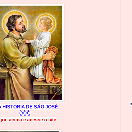
r
A
HISTÓRIA DE SÃO JOSÉ
👆👆👆
ique acima e
a
cesse
o site