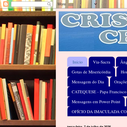
Início
Via-Sacra
Âng
Gotas de Misericórdia
Hom
Mensagem do Dia
Oraçõe
CATEQUESE - Papa Francisco
Mensagens em Power Point
OFÍCIO DA IMACULADA C
terça-feira, 7 de julho de 2026