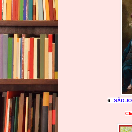
6 -
SÃO JO
Cl