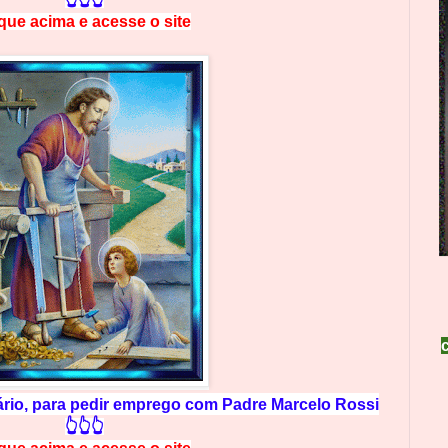
ique acima e
a
cesse
o site
rio, para pedir emprego com Padre Marcelo Rossi
👆👆👆