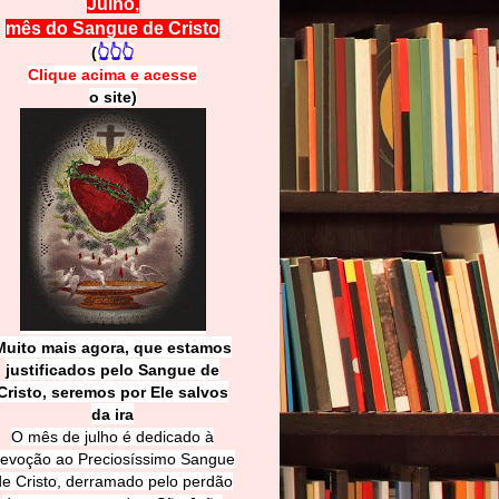
Julho,
mês do Sangue de Cristo
(
👆👆👆
Clique acima e
a
cesse
o site)
Muito mais agora, que estamos
justificados pelo Sangue de
Cri
sto, seremos por Ele salvos
da ira
O mês de julho é dedicado à
evoção ao Preciosíssimo Sangue
de Cristo, derramado pelo perdão