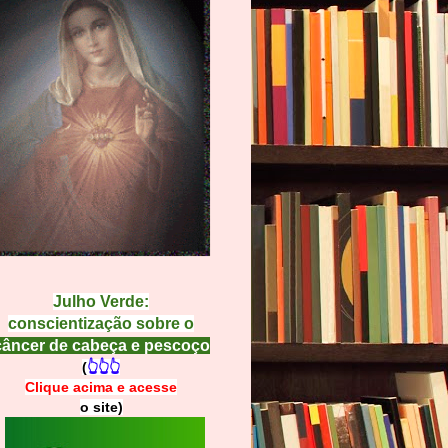
Julho Verde:
conscientização sobre o
câncer de cabeça e pescoço
(
👆👆👆
Clique acima e
a
cesse
o site)