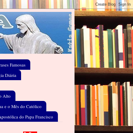
rases Famosas
gia Diária
o Alto
a e o Mês do Católico
Apostólica do Papa Francisco