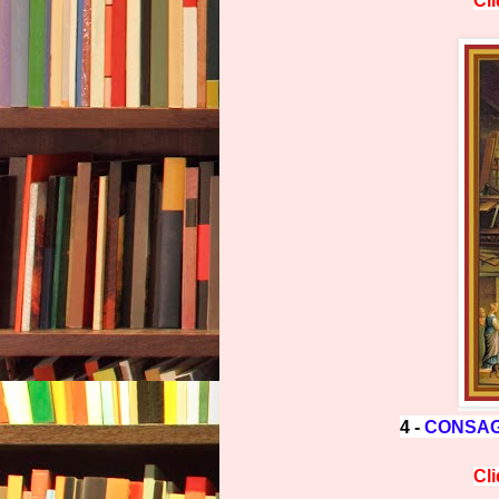
Cl
4 -
CONSAG
Cl