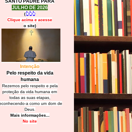
SANTO PADRE PARA
JULHO DE 2026
(
👆👆👆
Clique acima e
a
cesse
o site)
Intenção
Pelo respeito da vida
humana
Rezemos pelo respeito e pela
proteção da vida humana em
todas as suas etapas,
econhecendo-a como um dom de
Deus.
Mais informações...
No site