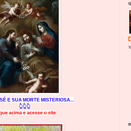
Q
V
SÉ E SUA MORTE MISTERIOSA...
👆👆👆
ique acima e
a
cesse
o site
P