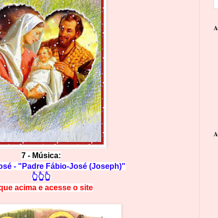
A
A
7 - Música:
sé - "Padre Fábio-José (Joseph)"
👆👆👆
ique acima e
a
cesse
o site