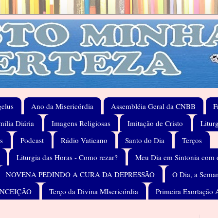
elus
Ano da Misericórdia
Assembléia Geral da CNBB
F
ilia Diária
Imagens Religiosas
Imitação de Cristo
Litur
s
Podcast
Rádio Vaticano
Santo do Dia
Terços
Liturgia das Horas - Como rezar?
Meu Dia em Sintonia com 
NOVENA PEDINDO A CURA DA DEPRESSÃO
O Dia, a Seman
ONCEIÇÃO
Terço da Divina MIsericórdia
Primeira Exortação 