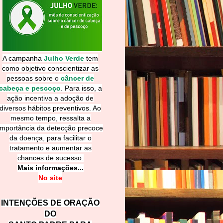
A campanha
Julho Verde
tem
como objetivo conscientizar as
pessoas sobre
o
câncer de
cabeça e pescoço
.
Para isso, a
ação incentiva a adoção de
diversos hábitos preventivos. Ao
mesmo tempo, ressalta a
importância da detecção precoce
da doença, para facilitar o
tratamento e aumentar as
chances de sucesso.
Mais informações...
No site
INTENÇÕES DE ORAÇÃO
DO