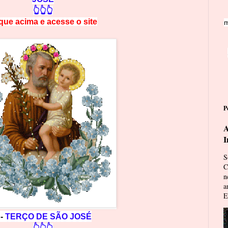
👆👆👆
ique acima e
a
cesse
o site
m
P
A
I
S
C
n
a
E
 -
TERÇO DE SÃO JOSÉ
👆👆👆