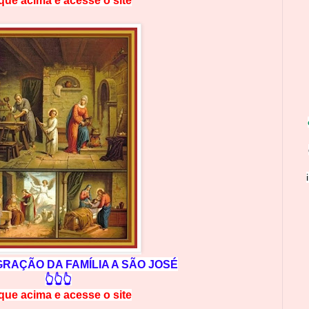
ique acima e
a
cesse
o site
RAÇÃO DA FAMÍLIA A SÃO JOSÉ
👆👆👆
ique acima e
a
cesse
o site