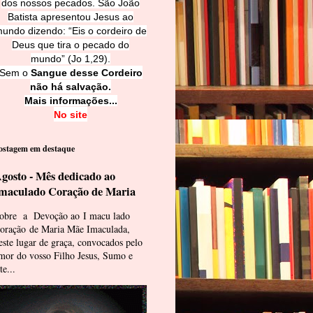
dos nossos pecados. São João
Batista apresentou Jesus ao
undo dizendo: “Eis o cordeiro de
Deus que tira o pecado do
mundo” (Jo 1,29).
Sem o
Sangue desse Cordeiro
não há salvação.
Mais informações...
No site
ostagem em destaque
gosto - Mês dedicado ao
maculado Coração de Maria
obre a Devoção ao I macu lado
oração de Maria Mãe Imaculada,
este lugar de graça, convocados pelo
mor do vosso Filho Jesus, Sumo e
te...