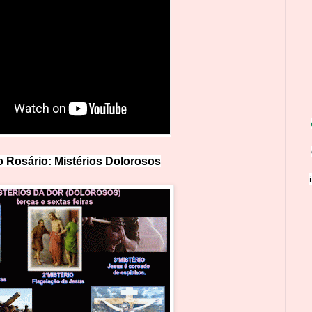
 Rosário: Mistérios Doloro
s
os