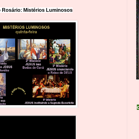
 Rosário: Mistérios Lumin
o
sos