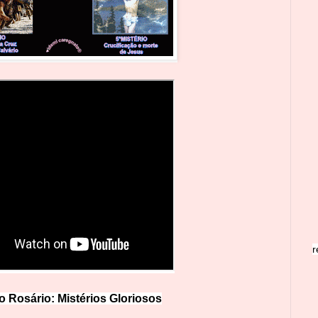
r
o Rosário: Mistérios Glo
r
iosos