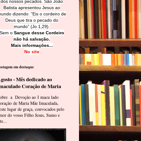
dos nossos pecados. São João
Batista apresentou Jesus ao
undo dizendo: “Eis o cordeiro de
Deus que tira o pecado do
mundo” (Jo 1,29).
Sem o
Sangue desse Cordeiro
não há salvação.
Mais informações...
No site
ostagem em destaque
gosto - Mês dedicado ao
maculado Coração de Maria
obre a Devoção ao I macu lado
oração de Maria Mãe Imaculada,
este lugar de graça, convocados pelo
mor do vosso Filho Jesus, Sumo e
te...