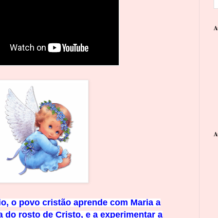
A
A
o, o povo cristão aprende c
om
Maria a
 do rosto de Cristo, e a
experimentar a