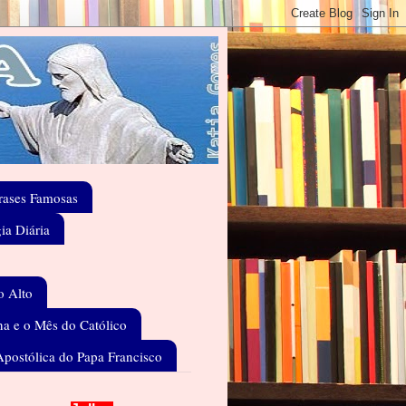
rases Famosas
gia Diária
o Alto
a e o Mês do Católico
Apostólica do Papa Francisco