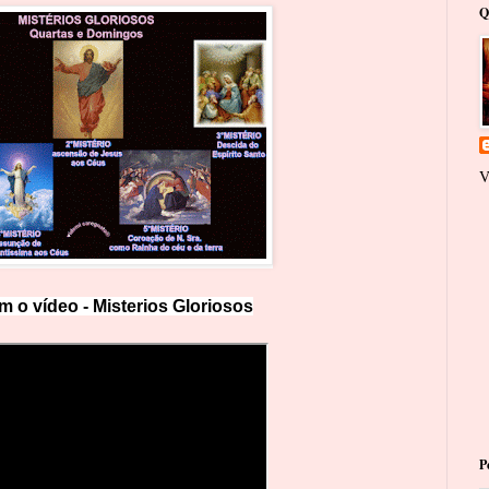
Q
V
m o vídeo -
Misterios Gloriosos
P