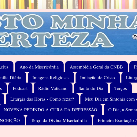
elus
Ano da Misericórdia
Assembléia Geral da CNBB
F
ilia Diária
Imagens Religiosas
Imitação de Cristo
Litur
s
Podcast
Rádio Vaticano
Santo do Dia
Terços
Liturgia das Horas - Como rezar?
Meu Dia em Sintonia com 
NOVENA PEDINDO A CURA DA DEPRESSÃO
O Dia, a Seman
ONCEIÇÃO
Terço da Divina MIsericórdia
Primeira Exortação 