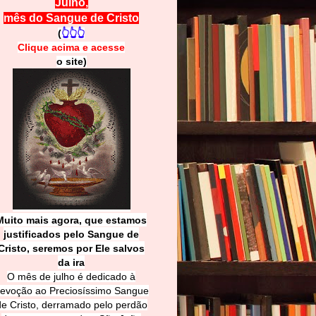
Julho,
mês do Sangue de Cristo
(
👆👆👆
Clique acima e
a
cesse
o site)
Muito mais agora, que estamos
justificados pelo Sangue de
Cri
sto, seremos por Ele salvos
da ira
O mês de julho é dedicado à
evoção ao Preciosíssimo Sangue
de Cristo, derramado pelo perdão