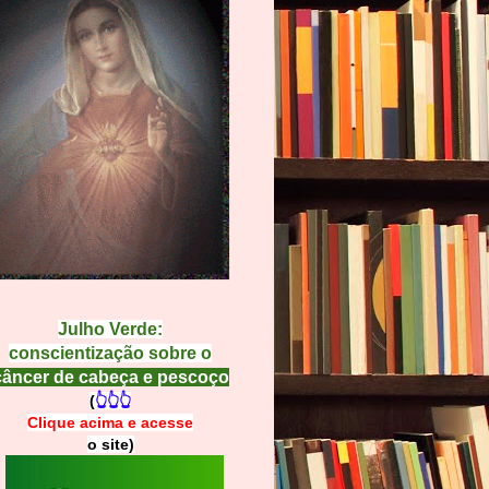
Julho Verde:
conscientização sobre o
câncer de cabeça e pescoço
(
👆👆👆
Clique acima e
a
cesse
o site)