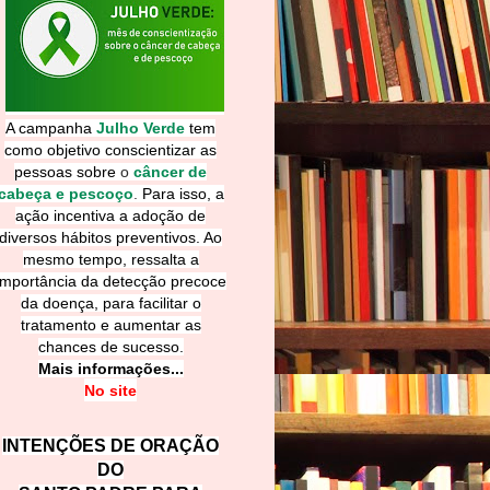
A campanha
Julho Verde
tem
como objetivo conscientizar as
pessoas sobre
o
câncer de
cabeça e pescoço
.
Para isso, a
ação incentiva a adoção de
diversos hábitos preventivos. Ao
mesmo tempo, ressalta a
importância da detecção precoce
da doença, para facilitar o
tratamento e aumentar as
chances de sucesso.
Mais informações...
No site
INTENÇÕES DE ORAÇÃO
DO