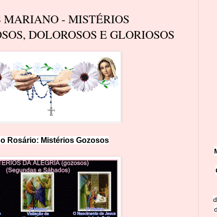
S MARIANO - MISTÉRIOS
SOS, DOLOROSOS E GLORIOSOS
o Rosário: Mistérios
Goz
os
os
d