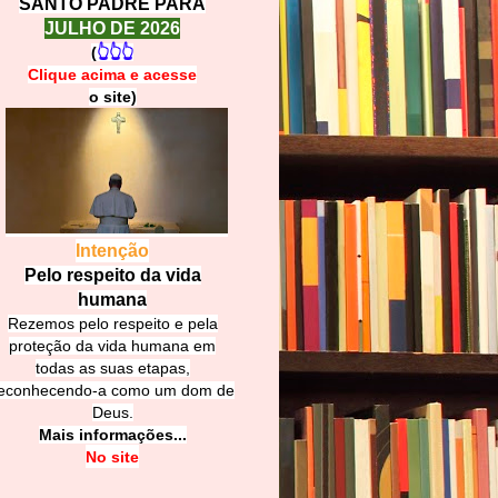
SANTO PADRE PARA
JULHO DE 2026
(
👆👆👆
Clique acima e
a
cesse
o site)
Intenção
Pelo respeito da vida
humana
Rezemos pelo respeito e pela
proteção da vida humana em
todas as suas etapas,
econhecendo-a como um dom de
Deus.
Mais informações...
No site