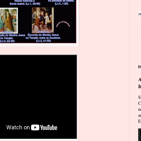
m
P
A
I
S
C
n
a
E