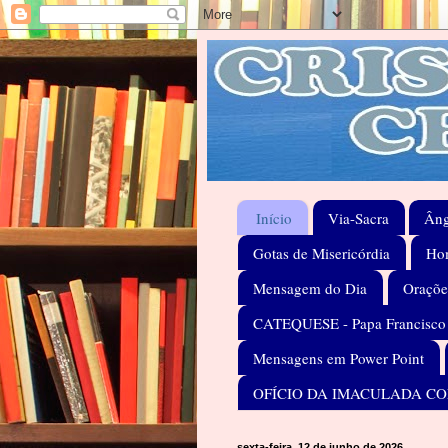
Início
Via-Sacra
Âng
Gotas de Misericórdia
Hom
Mensagem do Dia
Oraçõe
CATEQUESE - Papa Francisco
Mensagens em Power Point
OFÍCIO DA IMACULADA C
sexta-feira, 12 de junho de 2026