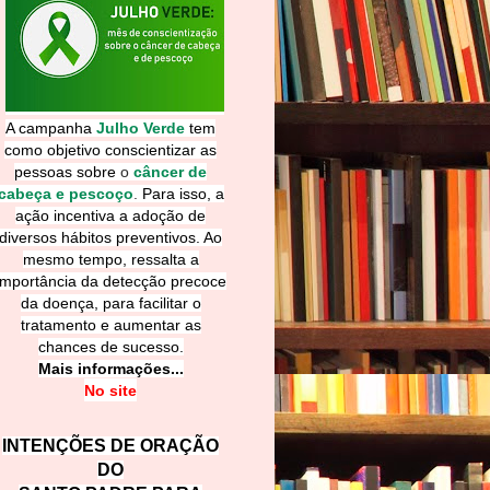
A campanha
Julho Verde
tem
como objetivo conscientizar as
pessoas sobre
o
câncer de
cabeça e pescoço
.
Para isso, a
ação incentiva a adoção de
diversos hábitos preventivos. Ao
mesmo tempo, ressalta a
importância da detecção precoce
da doença, para facilitar o
tratamento e aumentar as
chances de sucesso.
Mais informações...
No site
INTENÇÕES DE ORAÇÃO
DO