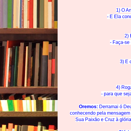
1) O A
- E Ela co
2) 
- Faça-se
3) E 
4) Rog
- para que se
Oremos:
Derramai ó Deu
conhecendo pela mensagem d
Su
a Paixão e Cruz à glóri