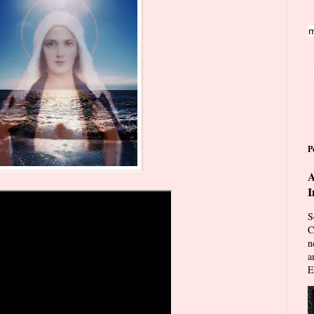
m
P
A
I
S
C
n
a
E