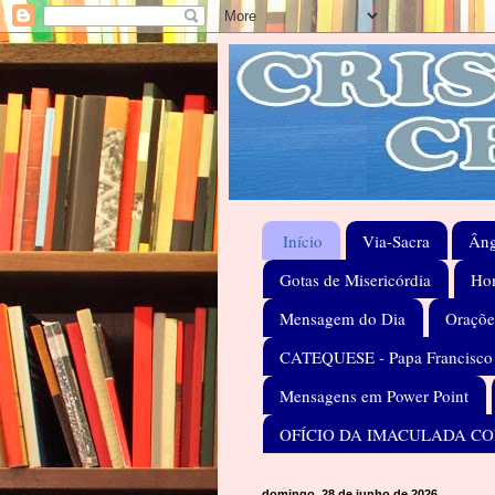
Início
Via-Sacra
Âng
Gotas de Misericórdia
Hom
Mensagem do Dia
Oraçõe
CATEQUESE - Papa Francisco
Mensagens em Power Point
OFÍCIO DA IMACULADA C
domingo, 28 de junho de 2026