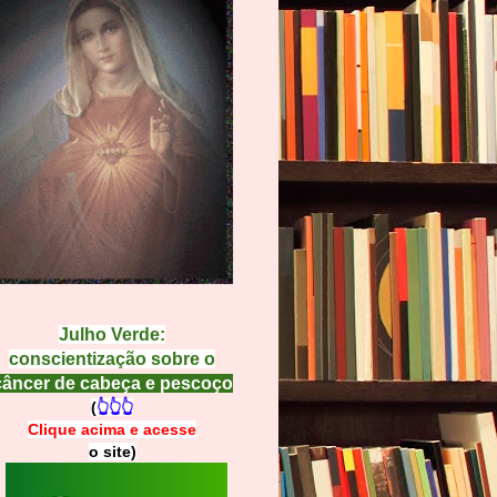
Julho Verde:
conscientização sobre o
câncer de cabeça e pescoço
(
👆👆👆
Clique acima e
a
cesse
o site)