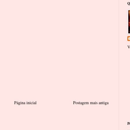
Q
V
Página inicial
Postagem mais antiga
P