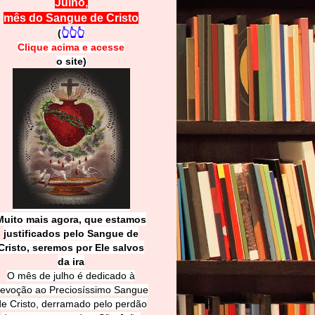
Julho,
mês do Sangue de Cristo
(
👆👆👆
Clique acima e
a
cesse
o site)
Muito mais agora, que estamos
justificados pelo Sangue de
Cri
sto, seremos por Ele salvos
da ira
O mês de julho é dedicado à
evoção ao Preciosíssimo Sangue
de Cristo, derramado pelo perdão