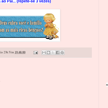
 ao Pai... (repete-se 3 vezes)
às 23h 51m
19:48:00
o
r