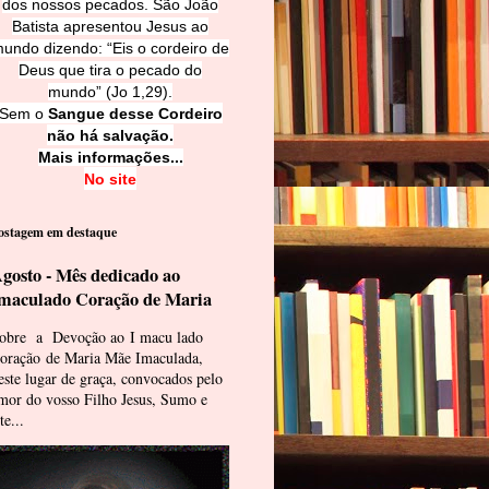
dos nossos pecados. São João
Batista apresentou Jesus ao
undo dizendo: “Eis o cordeiro de
Deus que tira o pecado do
mundo” (Jo 1,29).
Sem o
Sangue desse Cordeiro
não há salvação.
Mais informações...
No site
ostagem em destaque
gosto - Mês dedicado ao
maculado Coração de Maria
obre a Devoção ao I macu lado
oração de Maria Mãe Imaculada,
este lugar de graça, convocados pelo
mor do vosso Filho Jesus, Sumo e
te...