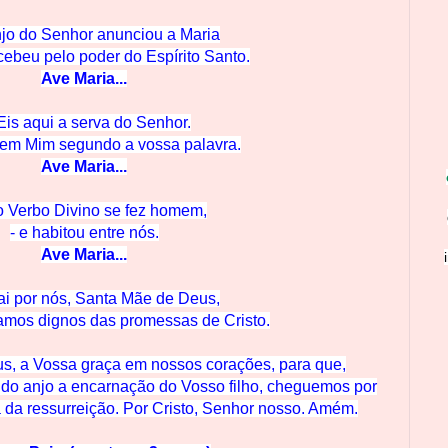
njo do Senhor anunciou a Maria
ncebeu pelo po
der do Espírito Santo.
Ave M
aria...
Eis aqui a serva do Se
nhor.
 em Mim segun
do a vossa palavra.
Ave M
aria...
o Verbo Divino se
fez homem,
- e habitou en
tre nós.
Ave Mar
ia...
ai por nós, Santa Mãe de
Deus,
jamos dignos das promessas de C
risto.
s, a Vossa graça em nossos corações, para que,
o anjo a encarnação do Vosso filho, cheguemos
por
a
da ressurreição. Por Cristo, Senhor nosso. Amém.