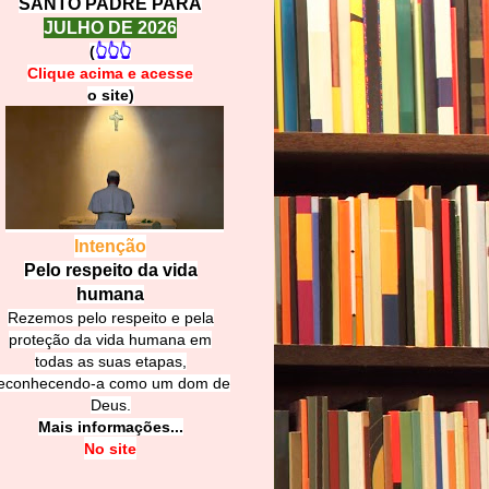
SANTO PADRE PARA
JULHO DE 2026
(
👆👆👆
Clique acima e
a
cesse
o site)
Intenção
Pelo respeito da vida
humana
Rezemos pelo respeito e pela
proteção da vida humana em
todas as suas etapas,
econhecendo-a como um dom de
Deus.
Mais informações...
No site