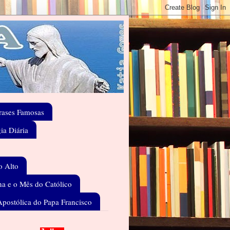
rases Famosas
gia Diária
o Alto
a e o Mês do Católico
Apostólica do Papa Francisco