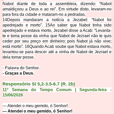
Nabot diante de toda a assembleia, dizendo: “Nabot
amaldiçoou a Deus e ao rei”. Em virtude disto, levaram-no
para fora da cidade e mataram-no a pedradas.
14
Depois mandaram a notícia a Jezabel: “Nabot foi
apedrejado e morto”.
15
Ao saber que Nabot tinha sido
apedrejado e estava morto, Jezabel disse a Acab: “Levanta-
te e toma posse da vinha que Nabot de Jezrael não te quis
ceder por seu preço em dinheiro; pois Nabot já não vive;
está morto”.
16
Quando Acab soube que Nabot estava morto,
levantou-se para descer até a vinha de Nabot de Jezrael e
dela tomar posse.
- Palavra d
o Senhor
.
- Graça
s
a Deus.
Responsório
Sl 5,2-3.5-6.7 (R. 2b)
11º Semana do Tempo Comum | Segunda-feira -
15/06/2026
— Atendei o meu gemido, ó Senhor!
—
Atendei o meu gemido, ó Senhor!