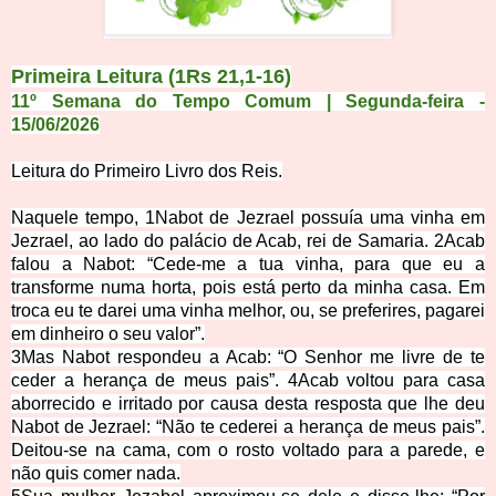
Primeira Leitura (1Rs 21,1-16)
11º Semana do Tempo Comum | Segunda-feira -
15/06/2026
Leitura do Primeiro Li
vro dos Reis.
Naquele tempo,
1
Nabot de Jezrael possuía uma vinha em
Jezrael, ao lado do palácio de Acab, rei de Samaria.
2
Acab
falou a Nabot: “Cede-me a tua vinha, para que eu a
transforme numa horta, pois está perto da minha casa. Em
troca eu te darei uma vinha melhor, ou, se preferires, pagarei
em dinheiro o seu valor”.
3
Mas Nabot respondeu a Acab: “O Senhor me livre de te
ceder a herança de meus pais”.
4
Acab voltou para casa
aborrecido e irritado por causa desta resposta que lhe deu
Nabot de Jezrael: “Não te cederei a herança de meus pais”.
Deitou-se na cama, com o rosto voltado para a parede, e
não quis comer nada.