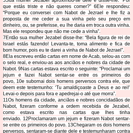
5
Sua mulher Jezabel aproximou-se dele e disse-lhe: “Por
que estás triste e não queres comer?”
6
Ele respondeu:
“Porque eu conversei com Nabot de Jezrael e lhe fiz a
proposta de me ceder a sua vinha pelo seu preço em
dinheiro, ou, se preferisse, eu lhe daria em troca outra vinha.
Mas ele respondeu que não me cede a vinha”.
7
Então sua mulher Jezabel disse-lhe: “Bela figura de rei de
Israel estás fazendo! Levanta-te, toma alimento e fica de
bom humor, pois eu te darei a vinha de Nabot de Jezrael”.
8
Ela escreveu então cartas em nome de Acab, selou-as com
o selo real, e enviou-as aos anciãos e nobres da cidade de
Nabot.
9
Nas cartas estava escrito o seguinte: “Proclamai um
jejum e fazei Nabot sentar-se entre os primeiros do
povo,
10
e subornai dois homens perversos contra ele, que
deem este testemunho: ‘Tu amaldiçoaste a Deus e ao rei!’
Levai-o depois para fora e apedrejai-o até que morra”.
11
Os homens da cidade, anciãos e nobres concidadãos de
Nabot, fizeram conforme a ordem recebida de Jezabel,
como estava escrito nas cartas que lhes tinha
enviado.
12
Proclamaram um jejum e fizeram Nabot sentar-
se entre os primeiros do povo.
13
Chegaram os dois homens
perversos, sentaram-se diante dele e testemunharam contra