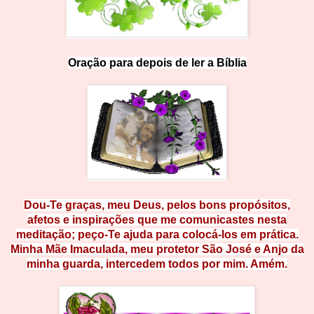
Oração para depo
i
s
d
e
l
e
r
a
Bí
blia
Dou-Te graças, meu Deus, pelos bons propósitos,
afetos e inspirações que me comunicastes nesta
meditação; peço-Te ajuda para colocá-los em prática.
Minha Mãe Imaculada, meu protetor São José e Anjo da
minha guarda, intercedem todos por mim. Amém.