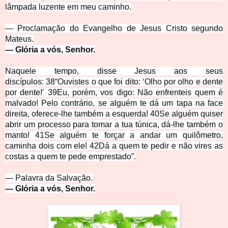
lâmpada luzente em meu caminho.
—
Proclamação do Evangelho de Jesus Cristo segundo
Mateus.
—
Glória a vós, Senhor.
Naquele tempo, disse Jesus aos seus
discípulos:
38
“Ouvistes o que foi dito: ‘Olho por olho e dente
por dente!’
39
Eu, porém, vos digo: Não enfrenteis quem é
malvado! Pelo contrário, se alguém te dá um tapa na face
direita, oferece-lhe também a esquerda!
40
Se alguém quiser
abrir um processo para tomar a tua túnica, dá-lhe também o
manto!
41
Se alguém te forçar a andar um quilômetro,
caminha dois com ele!
42
Dá a quem te pedir e não vires as
costas a quem te pede emprestado”.
— Palavra da Salvação.
— Glória a
vós, Senhor.