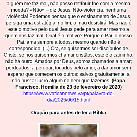
alguém me faz mal, não posso retribuir-lhe com a mesma
moeda? «Não» – diz Jesus. Não-violência, nenhuma
violência! Podemos pensar que o ensinamento de Jesus
persiga uma estratégia: no fim, o mau desistirá. Mas não é
este o motivo pelo qual Jesus pede para amar mesmo a
quem nos faz mal. Qual é o motivo? Porque o Pai, o nosso
Pai, ama sempre a todos, mesmo quando não é
correspondido. (...) Ora, se quisermos ser discípulos de
Cristo, se nos quisermos chamar cristãos, este é o caminho;
não há outro. Amados por Deus, somos chamados a amar;
perdoados, a perdoar; tocados pelo amor, a dar amor sem
esperar que comecem os outros; salvos gratuitamente, a
não buscar lucro algum no bem que fazemos.
(Papa
Francisco, Homilia de 23 de fevereiro de 2020)
https://www.vaticannews.va/pt/palavra-do-
dia/2026/06/15.html
Oração para a
nt
e
s
d
e
l
e
r
a
Bíb
l
ia