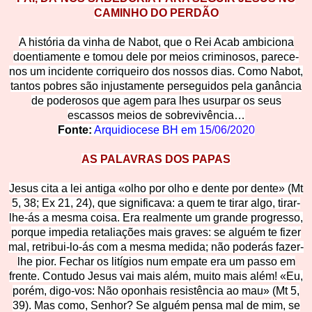
CAMINHO DO PERDÃO
A história da vinha de Nabot, que o Rei Acab ambiciona
doentiamente e tomou dele por meios criminosos, parece-
nos um incidente corriqueiro dos nossos dias. Como Nabot,
tantos pobres são injustamente perseguidos pela ganância
de poderosos que agem para lhes usurpar os seus
escassos meios de sobrevivência…
Fonte:
Arquidiocese BH em
15/06/2020
AS PALAVRAS DOS PAPAS
Jesus cita a lei antiga «olho por olho e dente por dente» (Mt
5, 38; Ex 21, 24), que significava: a quem te tirar algo, tirar-
lhe-ás a mesma coisa. Era realmente um grande progresso,
porque impedia retaliações mais graves: se alguém te fizer
mal, retribui-lo-ás com a mesma medida; não poderás fazer-
lhe pior. Fechar os litígios num empate era um passo em
frente. Contudo Jesus vai mais além, muito mais além! «Eu,
porém, digo-vos: Não oponhais resistência ao mau» (Mt 5,
39). Mas como, Senhor? Se alguém pensa mal de mim, se