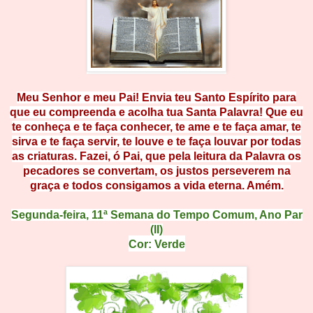
Meu Senhor e meu Pai! Envia teu Santo Espírito para
que eu compreenda e acolha tua Santa Palavra! Que eu
te conheça e te faça conhecer, te ame e te faça amar, te
sirva e te faça servir, te louve e te faça louvar por tod
as
as c
riatu
ras. Fazei, ó Pai, que pela leitura da Palavra os
pecadores se convertam, os justos pers
everem na
graça e todos consigamos a vida
eterna. Amém.
Segunda-feira,
11ª Semana do Tempo Comum
, Ano Par
(II)
Cor: Verde