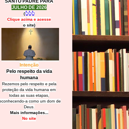
SANTO PADRE PARA
JULHO DE 2026
(
👆👆👆
Clique acima e
a
cesse
o site)
Intenção
Pelo respeito da vida
humana
Rezemos pelo respeito e pela
proteção da vida humana em
todas as suas etapas,
econhecendo-a como um dom de
Deus.
Mais informações...
No site