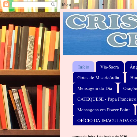
Início
Via-Sacra
Âng
Gotas de Misericórdia
Hom
Mensagem do Dia
Oraçõe
CATEQUESE - Papa Francisco
Mensagens em Power Point
OFÍCIO DA IMACULADA C
segunda-feira, 8 de junho de 2026