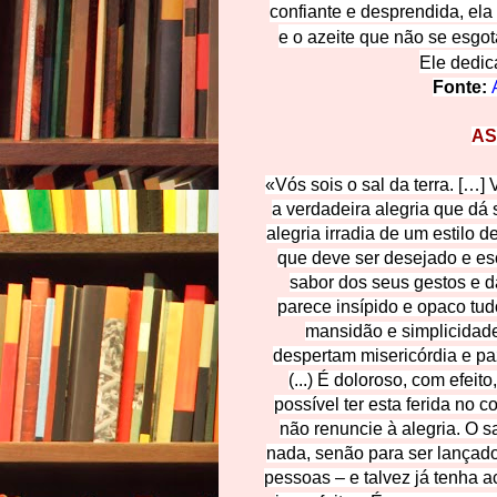
confiante e desprendida, ela 
e o azeite que não se esgo
Ele dedic
Fonte:
AS
«Vós sois o sal da terra. […]
a verdadeira alegria que dá s
alegria irradia de um estilo d
que deve ser desejado e es
sabor dos seus gestos e d
parece insípido e opaco tud
mansidão e simplicidade
despertam misericórdia e pa
(...) É doloroso, com efeito
possível ter esta ferida no 
não renuncie à alegria. O s
nada, senão para ser lançado
pessoas – e talvez já tenha 