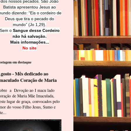
dos nossos pecados. São João
Batista apresentou Jesus ao
undo dizendo: “Eis o cordeiro de
Deus que tira o pecado do
mundo” (Jo 1,29).
Sem o
Sangue desse Cordeiro
não há salvação.
Mais informações...
No site
ostagem em destaque
gosto - Mês dedicado ao
maculado Coração de Maria
obre a Devoção ao I macu lado
oração de Maria Mãe Imaculada,
este lugar de graça, convocados pelo
mor do vosso Filho Jesus, Sumo e
te...