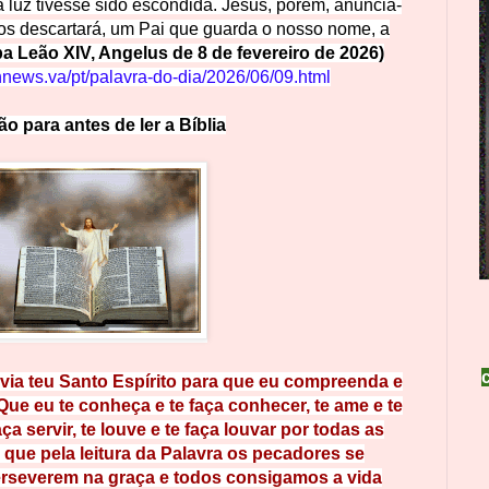
a luz tivesse sido escondida. Jesus, porém, anuncia-
s descartará, um Pai que guarda o nosso nome, a
a Leão XIV, Angelus de 8 de fevereiro de 2026)
nnews.va/pt/palavra-do-dia/2026/06/09.html
ão para antes
de l
e
r
a
Bíblia
ia teu Santo Espírito para que eu compreenda e
Que eu te conheça e te faça con
hecer, te ame e te
faça servir, te louve e te faça louvar por todas
as
i, que pela leitura da Palavra os pecadores se
rseverem na graça e todos consigamos a vida