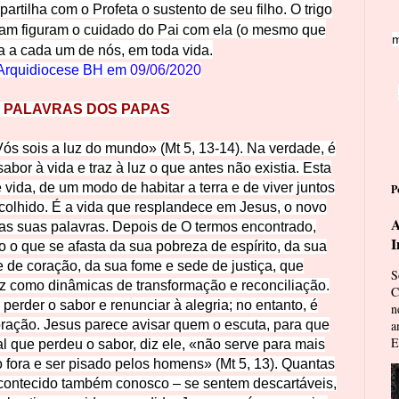
partilha com o Profeta o
sustento de seu filho. O trigo
tam figuram o cuidado do Pai com ela (o mesmo que
m
a a cada um de nós, em toda vida.
Arquidiocese BH em
09/06/2020
 PALAVRAS DOS PAPAS
 Vós sois a luz do mundo» (Mt 5, 13-14). Na verdade, é
abor à vida e traz à luz o que antes não existia. Esta
e vida, de um modo de habitar a terra e de viver juntos
P
colhido. É a vida que resplandece em Jesus, o novo
A
as suas palavras. Depois de O termos encontrado,
I
o o que se afasta da sua pobreza de espírito, da sua
 de coração, da sua fome e sede de justiça, que
S
z como dinâmicas de transformação e reconciliação.
C
, perder o sabor e renunciar à alegria; no entanto, é
n
coração. Jesus parece avisar quem o escuta, para que
a
E
al que perdeu o sabor, diz ele, «não serve para mais
 fora e ser pisado pelos homens» (Mt 5, 13). Quantas
acontecido também conosco – se sentem descartáveis,