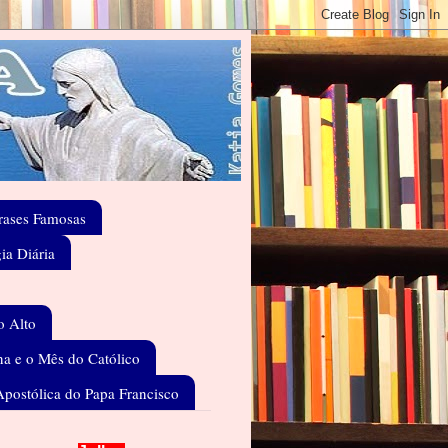
rases Famosas
gia Diária
o Alto
a e o Mês do Católico
Apostólica do Papa Francisco