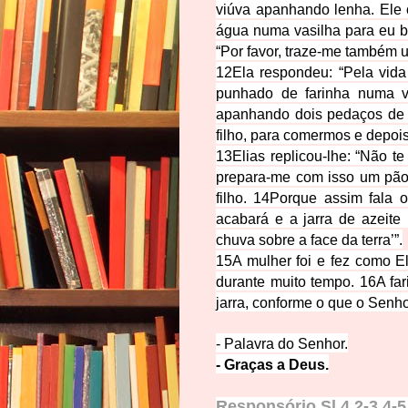
viúva apanhando lenha. Ele 
água numa vasilha para eu b
“Por favor, traze-me também
12
Ela respondeu: “Pela vid
punhado de farinha numa v
apanhando dois pedaços de l
filho, para comermos e depois
13
Elias replicou-lhe: “Não t
prepara-me com isso um pãoz
filho.
14
Porque assim fala o
acabará e a jarra de azeite
chuva sobre a face da terra’”.
15
A mulher foi e fez como El
durante muito tempo.
16
A fa
jarra, conforme o que o Senhor
- Palavra do Sen
hor.
- Graças a
Deus.
Responsório
Sl 4,2-3.4-5