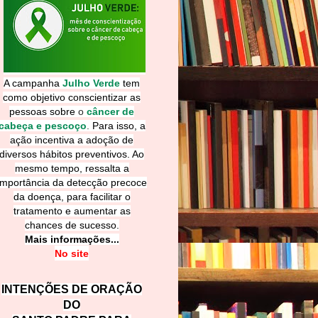
A campanha
Julho Verde
tem
como objetivo conscientizar as
pessoas sobre
o
câncer de
cabeça e pescoço
.
Para isso, a
ação incentiva a adoção de
diversos hábitos preventivos. Ao
mesmo tempo, ressalta a
importância da detecção precoce
da doença, para facilitar o
tratamento e aumentar as
chances de sucesso.
Mais informações...
No site
INTENÇÕES DE ORAÇÃO
DO