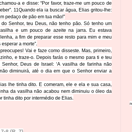
chamou-a e disse: “Por favor, traze-me um pouco de
eber”.
11
Quando ela ia buscar água, Elias gritou-lhe:
 um pedaço de pão em tua mão!”
a do Senhor, teu Deus, não tenho pão. Só tenho um
asilha e um pouco de azeite na jarra. Eu estava
enha, a fim de preparar esse resto para mim e meu
 esperar a morte”.
e preocupes! Vai e faze como disseste. Mas, primeiro,
inho, e traze-o. Depois farás o mesmo para ti e teu
 Senhor, Deus de Israel: ‘A vasilha de farinha não
 não diminuirá, até o dia em que o Senhor enviar a
ias lhe tinha dito. E comeram, ele e ela e sua casa,
rinha da vasilha não acabou nem diminuiu o óleo da
 tinha dito por intermédio de Elias.
r
.7-8 (R. 7)