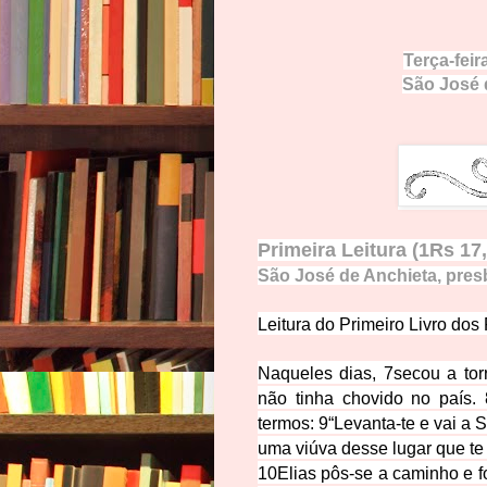
Terça-feir
São José 
Primeira Leitura (1Rs 17
São José de Anchieta, presbí
Leitura do Prim
eiro Livro dos 
Naqueles dias,
7
secou a tor
não tinha chovido no país.
termos:
9
“Levanta-te e vai a 
uma viúva desse lugar que te 
10
Elias pôs-se a caminho e f