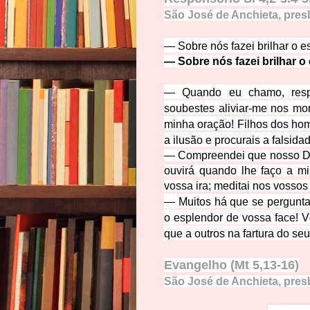
São José de Anchieta, presbí
— Sobre nós fazei brilhar o e
— Sobre nós fazei brilhar o
— Quando eu chamo, res
soubestes aliviar-me nos mo
minha oração! Filhos dos ho
a ilusão e procurais a falsida
— Compreendei que nosso Deu
ouvirá quando lhe faço a mi
vossa ira; meditai nos vossos 
— Muitos há que se perguntam
o esplendor de vossa face!
V
que a outros na fartura do seu
Evangelho (Mt 5,13-16)
São José de Anchieta, presbí