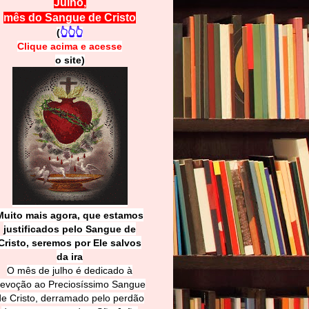
Julho,
mês do Sangue de Cristo
(
👆👆👆
Clique acima e
a
cesse
o site)
Muito mais agora, que estamos
justificados pelo Sangue de
Cri
sto, seremos por Ele salvos
da ira
O mês de julho é dedicado à
evoção ao Preciosíssimo Sangue
de Cristo, derramado pelo perdão