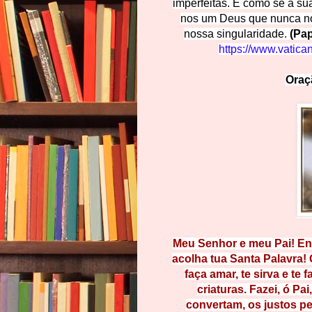
imperfeitas. É como se a su
nos um Deus que nunca no
nossa singularidade.
(Pap
https://www.vatica
Oraç
Meu Senhor e meu Pai! Env
acolha tua Santa Palavra! 
faça amar, te sirva e te 
c
ria
t
ur
a
s. Fazei, ó Pa
convertam, os
j
us
t
os
p
e