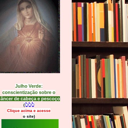
Julho Verde:
conscientização sobre o
câncer de cabeça e pescoço
(
👆👆👆
Clique acima e
a
cesse
o site)