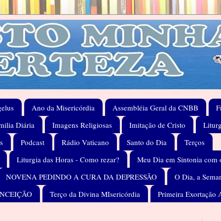
elus
Ano da Misericórdia
Assembléia Geral da CNBB
F
ilia Diária
Imagens Religiosas
Imitação de Cristo
Litur
s
Podcast
Rádio Vaticano
Santo do Dia
Terços
Liturgia das Horas - Como rezar?
Meu Dia em Sintonia com 
NOVENA PEDINDO A CURA DA DEPRESSÃO
O Dia, a Seman
ONCEIÇÃO
Terço da Divina MIsericórdia
Primeira Exortação 