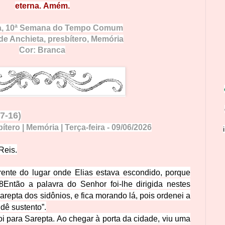
e
terna. Amém.
a,
10ª Semana do Tempo Comum
de Anchieta, presbítero
, Memória
Cor: Branca
,7
-16)
tero | Memória | Terça-feira - 09/06/2026
Reis.
rente do lugar onde Elias estava escondido, porque
8
Então a palavra do Senhor foi-lhe dirigida nestes
Sarepta dos sidônios, e fica morando lá, pois ordenei a
dê sustento”.
oi para Sarepta. Ao chegar à porta da cidade, viu uma