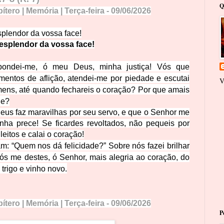
Q
tero | Memória | Terça-feira - 09/06/2026
splendor da vos
sa face!
 esplendor da vossa face!
pondei-me, ó meu Deus, minha justiça! Vós que
mentos de aflição, atendei-me por piedade e escutai
V
mens, até quando fechareis o coração? Por que amais
de?
s faz maravilhas por seu servo, e que o Senhor me
nha prece! Se ficardes revoltados, não pequeis por
leitos e calai o coração!
: “Quem nos dá felicidade?” Sobre nós fazei brilhar
ós me destes, ó Senhor, mais alegria ao coração, do
 trigo e vinho novo.
tero | Memória | Terça-feira - 09/06/2026
P