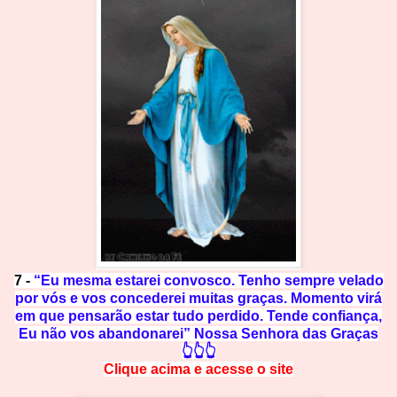
7 -
“Eu mesma estarei convosco. Tenho sempre velado
por vós e vos concederei muitas graças. Momento virá
em que pensarão estar tudo perdido. Tende confiança,
Eu não vos abandonarei” Nossa Senhora das Graças
👆👆👆
Clique acima e
a
cesse
o site