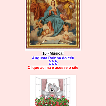
10 - Música:
Augusta Rainha do céu
👆👆👆
Clique acima e
a
cesse
o site