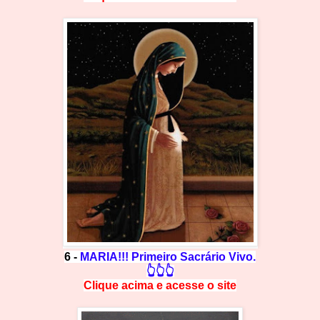
6 -
MARIA!!! Primeiro Sacrário Vivo.
👆👆👆
Clique acima e
a
cesse
o site