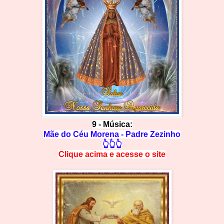
9 - Música:
Mãe do Céu Morena - Padre Zezinho
👆👆👆
Clique acima e
a
cesse
o site