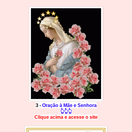
3 -
Oração à Mãe e Senhora
👆👆👆
Clique acima e
a
cesse
o site