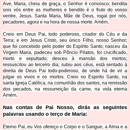
Ave, Maria, cheia de graça, o Senhor é convosco; bendita
sois vós entre as mulheres e bendito é o fruto do vosso
ventre, Jesus. Santa Maria, Mãe de Deus, rogai por nós,
pecadores, agora e na hora de nossa morte. Amém.
Creio em Deus Pai, todo poderoso, criador do Céu e da
Terra; e em Jesus Cristo, seu único Filho, nosso Senhor;
que foi concebido pelo poder do Espírito Santo; nasceu da
Virgem Maria, padeceu sob Pôncio Pilatos, foi crucificado,
morto e sepultado; desceu à mansão dos mortos;
ressuscitou ao terceiro dia; subiu aos céus, está sentado à
direita de Deus Pai todo-poderoso, de onde há de vir a
julgar os vivos e os mortos. Creio no Espirito Santo, na
santa Igreja Católica, na comunhão dos santos, na remissão
dos pecados, na ressurreição da carne, na vida eterna
Amém.
Nas contas de Pai Nosso, dirás as seguintes
palavras usando o terço de Maria:
Eterno Pai, eu Vos ofereço o Corpo e o Sangue, a Alma e a