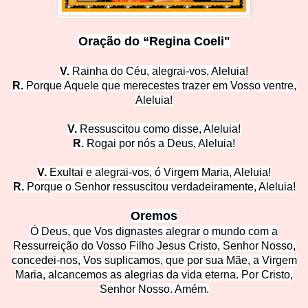
Oração do “Regina Coeli"
V.
Rainha do Céu, alegrai-v
os, Aleluia!
R.
Porque Aquele que merecestes trazer em Voss
o ventre,
Aleluia!
V.
Ressuscitou como disse, A
leluia!
R.
Rogai por nós a Deu
s, Aleluia!
V.
Exultai e alegrai-vos, ó Virgem Mari
a, Aleluia!
R.
Porque o Senhor ressuscitou
verdadeiramente, Aleluia!
Oremos
Ó Deus, que Vos dignastes alegrar o mundo com a
Ressurreição do Vosso Filho Jesus Cristo, Senhor Nosso,
concedei-nos, Vos suplicamos, que por sua Mãe, a Virgem
Maria, alcancemos as alegrias da vida eterna. P
or Cristo,
Senhor Nosso. Amém.