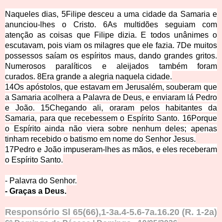
Naqueles dias,
5
Filipe desceu a uma cidade da Samaria e
anunciou-lhes o Cristo.
6
As multidões seguiam
com
atenção as coisas que Filipe dizia. E todos unânimes o
escutavam, pois viam os milagres que ele fazia.
7
De muitos
possessos saíam os espíritos maus, dando grandes gritos.
Numerosos paralíticos e aleijados também foram
curados.
8
Era grande a alegria naquela cidade.
14
Os apóstolos, que estavam em Jerusalém, souberam que
a Samaria acolhera a Palavra de Deus, e enviaram lá Pedro
e João.
15
Chegando ali, oraram pelos habitantes da
Samaria, para que recebessem o Espírito Santo.
16
Porque
o Espírito ainda não viera sobre nenhum deles; apenas
tinham recebido o batismo em nome do Senhor Jesus.
17
Pedro e João impu
seram-lhes as mãos, e eles receberam
o Espírito Santo.
- Palavra d
o Senhor.
- Graças a Deus.
Responsório
Sl 65(66),1-3a.4-5.6-7a.16.20 (R. 1-2a)