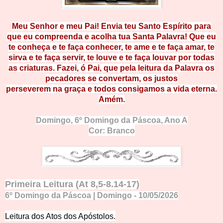
Meu Senhor e meu Pai! Envia teu
Santo Espírito para
que eu compreenda e acolha tua Santa Palavra!
Que eu
te
co
nheça
e te faça conhecer, te ame e te faça amar
, te
sirva e te faça
se
rv
i
r, t
e l
o
uv
e e te faça louvar por todas
as criaturas. Fazei, ó
Pa
i,
que pela lei
tura da Palavra os
pecadores se convertam, os j
ustos
persever
em
na
graç
a e todos consigamos a vida eterna.
Amém.
Domingo,
6º Domingo da Páscoa
, Ano A
Cor: Branco
Primeira Leitura (At 8,
5-8.14-17)
6º Domingo da Páscoa | Domingo - 10/05/2026
Leitura dos Atos do
s Apóstolos.