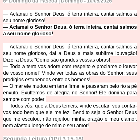
6º Domingo da Páscoa | Domingo - 10/05/2026
— Aclamai o Senhor Deus, ó terra inteira, cantai salmos a
seu nome glorioso!
— Aclamai o Senhor Deus, ó terra inteira, cantai salmos
a seu nome glorioso!
— Aclamai o Senhor Deus, ó terra inteira, cantai salmos a
seu nome glorioso, dai a Deus a mais sublime louvação!
Dizei a Deus: “Como são grandes vossas obras!
— Toda a terra vos adore com respeito e proclame o louvor
de vosso nome!” Vinde ver todas as obras do Senhor: seus
prodígios estupendos entre os homens!
— O mar ele mudou em terra firme, e passaram pelo rio a pé
enxuto. Exultemos de alegria no Senhor! Ele domina para
sempre com poder!
— Todos vós, que a Deus temeis, vinde escutar: vou contar-
vos todo bem que ele me fez! Bendito seja o Senhor Deus
que me escutou, não rejeitou minha oração e meu clamor,
nem afastou longe de mim o seu amor!
Segunda Leitura (1Pd 3,15-18)