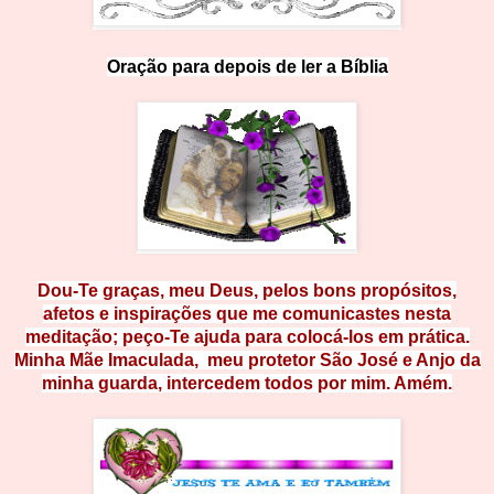
Oração para de
p
o
i
s
d
e
l
e
r
a
B
íblia
Dou-Te graças, meu Deus, pelos bons propósitos,
afetos e inspirações que me comunicastes nesta
meditação; peço-Te ajuda para colocá-los em prática.
Minha Mãe Imaculada, meu
protetor São José e Anjo da
minha guarda, intercedem todos por mim. Amém.