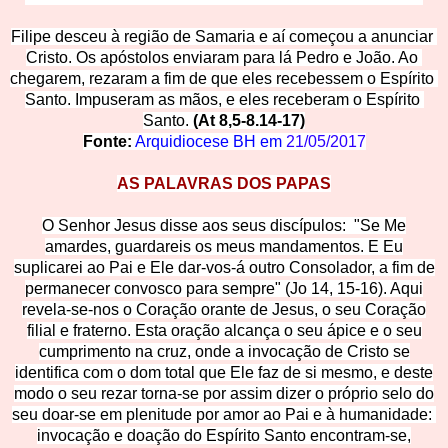
Filipe desceu à região de Samaria e aí começou a anunciar 
Cristo. Os apóstolos enviaram para lá Pedro e João. Ao 
chegarem, rezaram a fim de que eles recebessem o Espírito 
Santo. Impuseram as mãos, e eles receberam o Es
pírito 
Santo. 
(At 8,5-8.14-17)
Fonte:
Arquidiocese
BH em
21/05/2017
AS PALAVRAS DOS PAPAS
O Senhor Jesus disse aos seus discípulos: "Se Me
amardes, guardareis os meus mandamentos. E Eu
suplicarei ao Pai e Ele dar-vos-á outro Consolador, a fim de
permanecer convosco para sempre" (Jo 14, 15-16). Aqui
revela-se-nos o Coração orante de Jesus, o seu Coração
filial e fraterno. Esta oração alcança o seu ápice e o seu
cumprimento na cruz, onde a invocação de Cristo se
identifica com o dom total que Ele faz de si mesmo, e deste
modo o seu rezar torna-se por assim dizer o próprio selo do
seu doar-se em plenitude por amor ao Pai e à humanidade:
invocação e doação do Espírito Santo encontram-se,