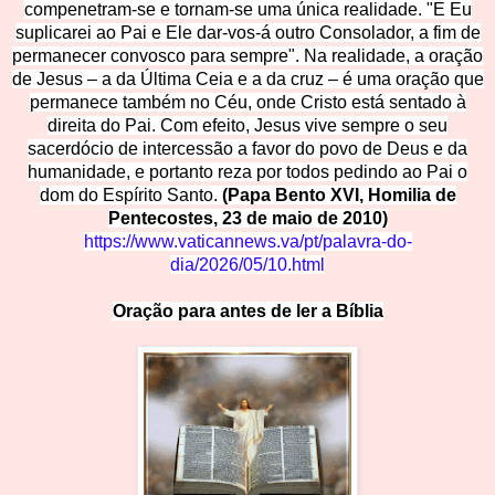
compenetram-se e tornam-se uma única realidade. "E Eu
suplicarei ao Pai e Ele dar-vos-á outro Consolador, a fim de
permanecer convosco para sempre". Na realidade, a oração
de Jesus – a da Última Ceia e a da cruz – é uma oração que
permanece também no Céu, onde Cristo está sentado à
direita do Pai. Com efeito, Jesus vive sempre o seu
sacerdócio de intercessão a favor do povo de Deus e da
humanidade, e portanto reza por todos pedindo ao Pai o
dom do Espírito Santo.
(Papa Bento XVI, Homilia de
Pentecostes, 23 de maio de 2010)
https://www.vaticannews.va/pt/palavra-do-
dia/2026/05/10.html
Oração par
a a
nte
s
d
e
l
e
r
a Bíblia