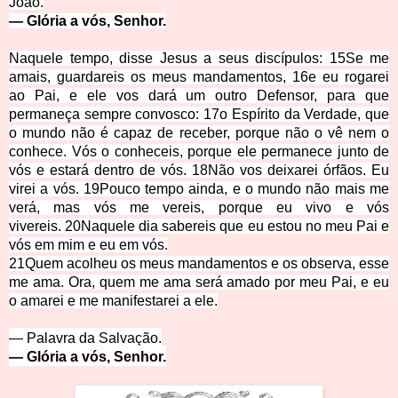
João.
—
Glória a vós, Senhor.
Naquele tempo, disse Jesus a seus discípulos:
15
Se me
amais, guardareis os meus mandamentos,
16
e eu rogarei
ao Pai, e ele vos dará um outro Defensor, para que
permaneça sempre convosco:
17
o Espírito da Verdade, que
o mundo não é capaz de receber, porque não o vê nem o
conhece. Vós o conheceis, porque ele permanece junto de
vós e estará dentro de vós.
18
Não vos deixarei órfãos. Eu
virei a vós.
19
Pouco tempo ainda, e o mundo não mais me
verá, mas vós me vereis, porque eu vivo e vós
vivereis.
20
Naquele dia sabereis que eu estou no meu Pai e
vós em mim e eu em vós.
21
Quem acolheu os meus mandamentos e os observa, esse
me ama. Ora, quem me ama será amado por meu Pai, e eu
o amarei e me manifestarei a ele.
— Palavra da Salvação.
— Glória a vós, Senhor.