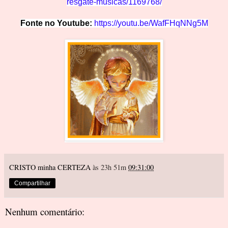
resgate-musicas/1169768/
Fonte no Youtube:
https://youtu.be/W
afFHqNNg5M
CRISTO minha CERTEZA
às 23h 51m
09:31:00
Compartilhar
Nenhum comentário: