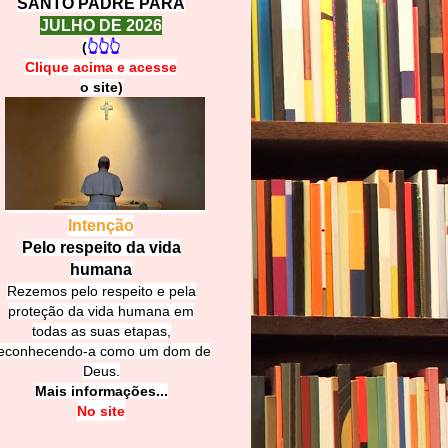
SANTO PADRE PARA
JULHO DE 2026
(
👆👆👆
Clique acima e
a
cesse
o site)
Intenção
Pelo respeito da vida
humana
Rezemos pelo respeito e pela
proteção da vida humana em
todas as suas etapas,
econhecendo-a como um dom de
Deus.
Mais informações...
No site