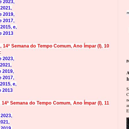
e 2023,
 2021,
m
e 2019,
e 2017,
 2015, e,
de 2013
a,
14ª Semana do Tempo Comum
, Ano Ímpar (I),
10
:
e 2023,
P
 2021,
e 20
19,
A
e 2017,
I
2015, e,
S
e 2013
C
n
,
14ª Semana do Tempo Comum,
Ano Ímpar (I),
11
a
E
 2023,
2021,
 2019,