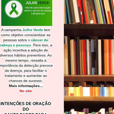
A campanha
Julho Verde
tem
como objetivo conscientizar as
pessoas sobre
o
câncer de
cabeça e pescoço
.
Para isso, a
ação incentiva a adoção de
diversos hábitos preventivos. Ao
mesmo tempo, ressalta a
importância da detecção precoce
da doença, para facilitar o
tratamento e aumentar as
chances de sucesso.
Mais informações...
No site
INTENÇÕES DE ORAÇÃO
DO