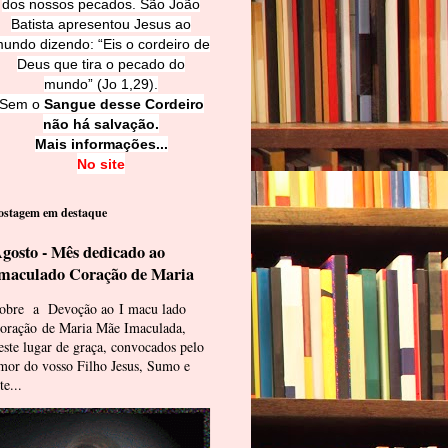
dos nossos pecados. São João
Batista apresentou Jesus ao
undo dizendo: “Eis o cordeiro de
Deus que tira o pecado do
mundo” (Jo 1,29).
Sem o
Sangue desse Cordeiro
não há salvação.
Mais informações...
No site
ostagem em destaque
gosto - Mês dedicado ao
maculado Coração de Maria
obre a Devoção ao I macu lado
oração de Maria Mãe Imaculada,
este lugar de graça, convocados pelo
mor do vosso Filho Jesus, Sumo e
te...