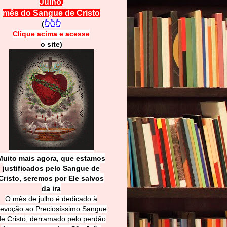
Julho,
mês do Sangue de Cristo
(
👆👆👆
Clique acima e
a
cesse
o site)
Muito mais agora, que estamos
justificados pelo Sangue de
Cri
sto, seremos por Ele salvos
da ira
O mês de julho é dedicado à
evoção ao Preciosíssimo Sangue
de Cristo, derramado pelo perdão