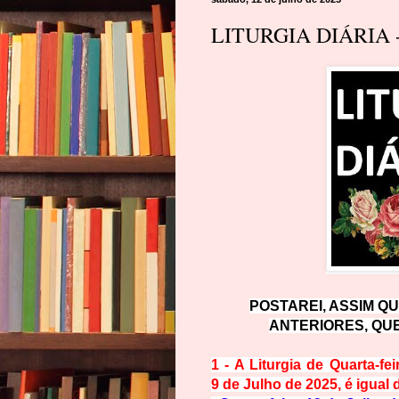
LITURGIA DIÁRIA - 
POSTAREI, ASSIM QU
ANTERIORES, QUE
1 - A Liturgia de
Quarta-fei
9
de Julho de 2025,
é igual 