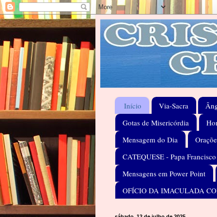
Início
Via-Sacra
Âng
Gotas de Misericórdia
Hom
Mensagem do Dia
Oraçõe
CATEQUESE - Papa Francisco
Mensagens em Power Point
OFÍCIO DA IMACULADA C
sábado, 12 de julho de 2025