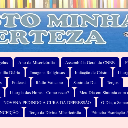
elus
Ano da Misericórdia
Assembléia Geral da CNBB
F
ilia Diária
Imagens Religiosas
Imitação de Cristo
Litur
s
Podcast
Rádio Vaticano
Santo do Dia
Terços
Liturgia das Horas - Como rezar?
Meu Dia em Sintonia com 
NOVENA PEDINDO A CURA DA DEPRESSÃO
O Dia, a Seman
ONCEIÇÃO
Terço da Divina MIsericórdia
Primeira Exortação 