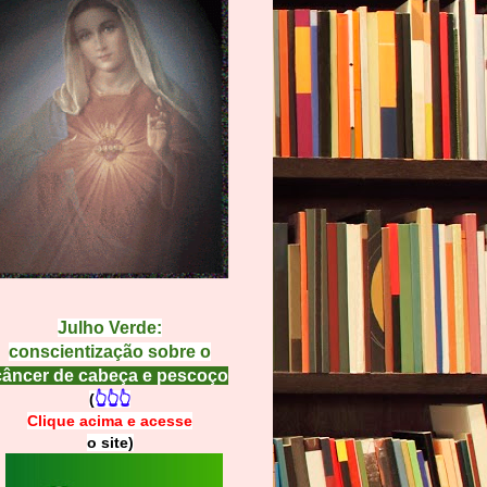
Julho Verde:
conscientização sobre o
câncer de cabeça e pescoço
(
👆👆👆
Clique acima e
a
cesse
o site)