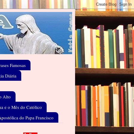
rases Famosas
gia Diária
o Alto
a e o Mês do Católico
Apostólica do Papa Francisco