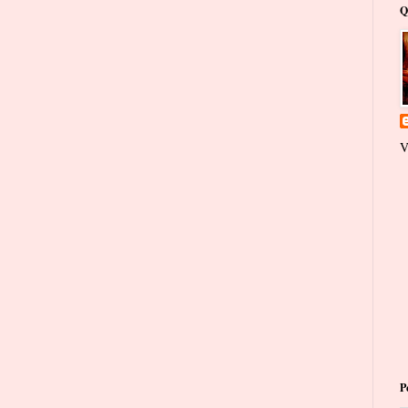
Q
V
P