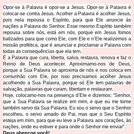
Opor-se à Palavra é opor-se a Jesus. Opor-se à Palavra é
colocar-se contra Jesus. Acolher a Palavra é acolher Jesus,
pois nela repousa o Espírito,
para que Ele anuncie às
nações a Palavra do Senhor. Esse mesmo Espírito também
repousa sobre nós, está em nós, porque em Jesus fomos
batizados para que como Ele, com Ele e n’Ele realizemos a
missão profética, que é anunciar e proclamar a Palavra com
todas as consequências que ela tem.
É a Palavra que cura, liberta, salva, restaura, renova e faz o
Reino de Deus acontecer. Aproximamo-nos de Deus,
porque a Sua Palavra se aproxima de nós e nos coloca em
comunhão com Ele, por isso precisamos acolher Jesus
acolhendo a Sua Palavra, porque só Ele tem palavras de
salvação, palavras que curam, libertam e restauram.
Hoje, colocamo-nos na presença d’Ele e dizemos: “Senhor,
que a Sua Palavra se realize em mim, e que eu me torne
também servo da Sua Palavra. Eu sou o servo que o Senhor
escolheu, o servo
amado do Pai, mas que o Seu Espírito
esteja em mim, para que eu leve a Palavra aos corações, às
nações, onde eu estiver e para onde o Senhor me enviar”.
Deus abençoe você!