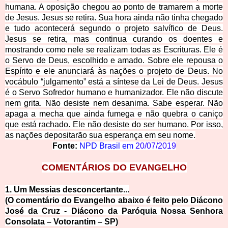
humana. A oposição chegou ao ponto de tramarem a morte
de Jesus. Jesus se retira. Sua hora ainda não tinha chegado
e tudo acontecerá segundo o projeto salvífico de Deus.
Jesus se retira, mas continua curando os doentes e
mostrando como nele se realizam todas as Escrituras. Ele é
o Servo de Deus, escolhido e amado. Sobre ele repousa o
Espírito e ele anunciará às nações o projeto de Deus. No
vocábulo “julgamento” está a síntese da Lei de Deus. Jesus
é o Servo Sofredor humano e humanizador. Ele não discute
nem grita. Não desiste nem desanima. Sabe esperar. Não
apaga a mecha que ainda fumega e não quebra o caniço
que está rachado. Ele não desiste do ser humano. Por isso,
as nações depositarão sua esperança em seu nome.
Fonte:
NPD Brasil em
20/07/2019
COMENTÁRIOS DO EVANGELHO
1. Um Messias desco
ncertante...
(O comentário do Evangelho abaixo é feito pelo Diácono
José da Cruz - Diácono da Paróquia Nossa Senhora
Consolata – V
otorantim – SP)