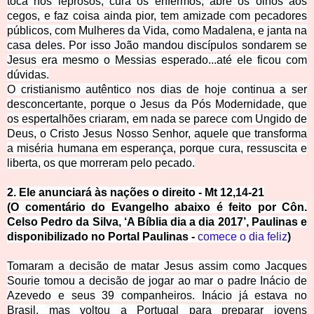
toca nos leprosos, cura os enfermos, abre os olhos aos
cegos, e faz coisa ainda pior, tem amizade com pecadores
públicos, com Mulheres da Vida, como Madalena, e janta na
casa deles. Por isso João mandou discípulos sondarem se
Jesus era mesmo o Messias esperado...até ele ficou com
dúvidas.
O cristianismo autêntico nos dias de hoje continua a ser
desconcertante, porque o Jesus da Pós Modernidade, que
os espertalhões criaram, em nada se parece com Ungido de
Deus, o Cristo Jesus Nosso Senhor, aquele que transforma
a miséria humana em esperança, porque cura, ressuscita e
liberta, os que morreram pelo pecado.
2.
Ele anunciará às nações o dir
eito - Mt 12,14-21
(O comentário do Evangelho abaixo é feito por Côn.
Celso Pedro da Silva, ‘A Bíblia dia a dia 2017’, P
aulinas e
disponibilizado no Portal Paulinas -
comece o dia feliz
)
Tomaram a decisão de matar Jesus assim como Jacques
Sourie tomou a decisão de jogar ao mar o padre Inácio de
Azevedo e seus 39 companheiros. Inácio já estava no
Brasil, mas voltou a Portugal para preparar jovens