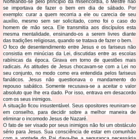
Norteando-se pelo princípio da misericórdia, o Mestre não
se importava de fazer o bem em dia de sábado. Por
exemplo: curar a quem recorria a ele ou carecia de seu
auxílio, mesmo sem ser solicitado, como foi o caso do
homem de mão seca. Ele transmitia aos discípulos esta
mesma mentalidade, ensinando-os a serem livres diante
das tradições religiosas, quando se tratava de fazer o bem.
O foco de desentendimento entre Jesus e os fariseus não
consistia em minúcias da Lei, discutidas entre as escolas
rabínicas da época. Girava em torno de questões mais
radicais. As atitudes de Jesus chocavam-se com a Lei no
seu conjunto, no modo como era entendida pelos fariseus
fanáticos. Jesus não questionava o mandamento do
repouso sabático. Somente recusava-se a aceitar o valor
absoluto que lhe era dado. Por isso, entrava em desacordo
com os seus inimigos.
A situação ficou
insustentável. Seus opositores reuniram-se
em conselho, para decidir sobre a melhor maneira de
eliminar o incomodo Jesus de Nazaré.
O fato de ser visado por seus inimigos não foi um obstáculo
sério para Jesus. Sua consciência de estar em comunhão
com a vontade do Pai dava-lhe a segurança necessária