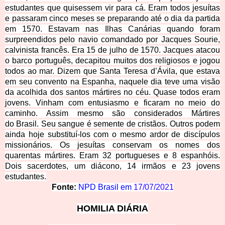
estudantes que quisessem vir para cá. Eram todos jesuítas
e passaram cinco meses se preparando até o dia da partida
em 1570. Estavam nas Ilhas Canárias quando foram
surpreendidos pelo navio comandado por Jacques Sourie,
calvinista francês. Era 15 de julho de 1570. Jacques atacou
o barco português, decapitou muitos dos religiosos e jogou
todos ao mar. Dizem que Santa Teresa d’Ávila, que estava
em seu convento na Espanha, naquele dia teve uma visão
da acolhida dos santos mártires no céu. Quase todos eram
jovens. Vinham com entusiasmo e ficaram no meio do
caminho. Assim mesmo são considerados Mártires
do Brasil. Seu sangue é semente de cristãos. Outros podem
ainda hoje substituí-los com o mesmo ardor de discípulos
missionários. Os jesuítas conservam os nomes dos
quarentas mártires. Eram 32 portugueses e 8 espanhóis.
Dois sacerdotes, um diácono, 14 irmãos e 23 jovens
estudantes.
Fonte:
NPD Brasil em
17/07/2021
HOMILIA DIÁRIA