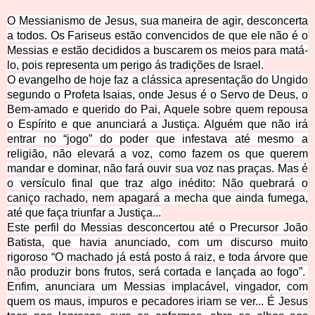
O Messianismo de Jesus, sua maneira de agir, desconcerta
a todos. Os Fariseus estão convencidos de que ele não é o
Messias e estão decididos a buscarem os meios para matá-
lo, pois representa um perigo ás tradições de Israel.
O evangelho de hoje faz a clássica apresentação do Ungido
segundo o Profeta Isaias, onde Jesus é o Servo de Deus, o
Bem-amado e querido do Pai, Aquele sobre quem repousa
o Espírito e que anunciará a Justiça. Alguém que não irá
entrar no “jogo” do poder que infestava até mesmo a
religião, não elevará a voz, como fazem os que querem
mandar e dominar, não fará ouvir sua voz nas praças. Mas é
o versículo final que traz algo inédito: Não quebrará o
caniço rachado, nem apagará a mecha que ainda fumega,
até que faça triunfar a Justiça...
Este perfil do Messias desconcertou até o Precursor João
Batista, que havia anunciado, com um discurso muito
rigoroso “O machado já está posto á raiz, e toda árvore que
não produzir bons frutos, será cortada e lançada ao fogo”.
Enfim, anunciara um Messias implacável, vingador, com
quem os maus, impuros e pecadores iriam se ver... É Jesus