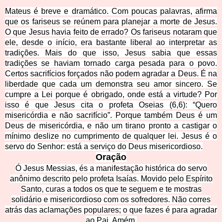
Mateus é breve e dramático. Com poucas palavras, afirma
que os fariseus se reúnem para planejar a morte de Jesus.
O que Jesus havia feito de errado? Os fariseus notaram que
ele, desde o início, era bastante liberal ao interpretar as
tradições. Mais do que isso, Jesus sabia que essas
tradições se haviam tornado carga pesada para o povo.
Certos sacrifícios forçados não podem agradar a Deus. É na
liberdade que cada um demonstra seu amor sincero. Se
cumpre a Lei porque é obrigado, onde está a virtude? Por
isso é que Jesus cita o profeta Oseias (6,6): “Quero
misericórdia e não sacrifício”. Porque também Deus é um
Deus de misericórdia, e não um tirano pronto a castigar o
mínimo deslize no cumprimento de qualquer lei. Jesus é o
servo do Senhor: está a serviço do Deus misericordioso.
Oração
Ó Jesus Messias, és a manifestação histórica do servo
anônimo descrito pelo profeta Isaías. Movido pelo Espírito
Santo, curas a todos os que te seguem e te mostras
solidário e misericordioso com os sofredores. Não corres
atrás das aclamações popula
res; o que fazes é para agradar
ao Pai. Amém.