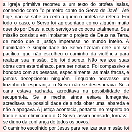
a Igreja primitiva recorreu a um texto do profeta Isaías,
conhecido como "o primeiro canto do Servo de Javé". Até
hoje, não se sabe ao certo a quem o profeta se referia. Em
todo o caso, o Servo foi apresentado como alguém muito
querido por Deus, a cujo serviço se colocou totalmente. Sua
missão consistiu em implantar o projeto de Deus na Terra,
de modo que a justiça imperasse no mundo inteiro. A
humildade e simplicidade do Servo fizeram dele um ser
pacífico, que não escolheu o caminho da violência para
realizar sua missão. Ele foi discreto. Não realizou suas
obras com estardalhaço, para ser notado. Foi compassivo e
bondoso com as pessoas, especialmente, as mais fracas, e
jamais decepcionou ninguém. Enquanto houvesse um
fiozinho de esperança, o Servo não se desesperava. Se a
cana estava rachada,
acreditava na possibilidade de
recuperá-la. Se a mecha ainda estava fumegante,
acreditava na
possibilidade de ainda obter uma labareda e
não a apagava. A justiça acontecia, portanto, no
respeito ao
fraco e não eliminando-o. O Servo, assim pensado, tornava-
se digno da confiança de todos os povos.
O caminho escolhido por Jesus para realizar sua missão foi