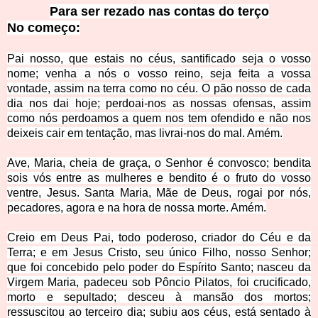
Para ser rezado nas contas do terço
No começ
o:
Pai nosso, que estais no céus, santificado seja o vosso
nome; venha a nós o vosso reino, seja feita a vossa
vontade, assim na terra como no céu. O pão nosso de cada
dia nos dai hoje; perdoai-nos as nossas ofensas, assim
como nós perdoamos a quem nos tem ofendido e não nos
deixeis cair em tentação, mas livrai-nos do mal. Amém.
Ave, Maria, cheia de graça, o Senhor é convosco; bendita
sois vós entre as mulheres e bendito é o fruto do vosso
ventre, Jesus. Santa Maria, Mãe de Deus, rogai por nós,
pecadores, agora e na hora de nossa morte. Amém.
Creio em Deus Pai, todo poderoso, criador do Céu e da
Terra; e em Jesus Cristo, seu único Filho, nosso Senhor;
que foi concebido pelo poder do Espírito Santo; nasceu da
Virgem Maria, padeceu sob Pôncio Pilatos, foi crucificado,
morto e sepultado; desceu à mansão dos mortos;
ressuscitou ao terceiro dia; subiu aos céus, está sentado à