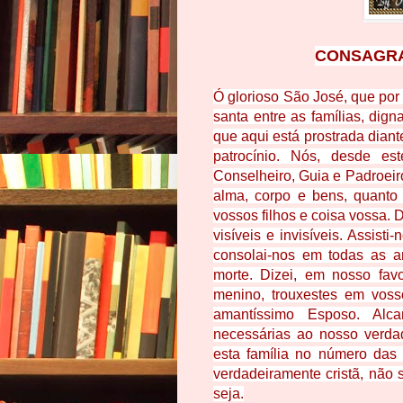
CONSAGRA
Ó glorioso São José, que por
santa entre as famílias, dig
que aqui está prostrada dian
patrocínio. Nós, desde es
Conselheiro, Guia e Padroei
alma, corpo e bens, quanto
vossos filhos e coisa vossa. 
visíveis e invisíveis. Assis
consolai-nos em todas as a
morte. Dizei, em nosso fav
menino, trouxestes em voss
amantíssimo Esposo. Alc
necessárias ao nosso verda
esta família no número das
verdadeiramente cristã, não 
seja.