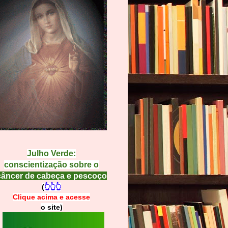
Julho Verde:
conscientização sobre o
câncer de cabeça e pescoço
(
👆👆👆
Clique acima e
a
cesse
o site)