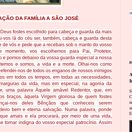
m
ÇÃO DA FAMÍLIA A SÃO JOSÉ
 Deus fostes escolhido para cabeça e guarda da mais
nai-vos lá do céu ser, também, cabeça e guarda desta
te de vós e pede que a recebais sob o manto do vosso
te momento, vos escolhemos para Pai, Protetor,
ro e pomos debaixo da vossa guarda especial a nossa
P
 temos e somos, a vida e a morte. Olhai-nos como
Defendei-nos de tod
os os enganos de nossos inimigos
A
ti-nos em todos os tempos, em todas as necessidades,
I
marguras da vida, mas em especial, na agonia da
or, uma palavra Àquele amável Redentor, que, em
S
C
os braços, àquela Virgem gloriosa de quem fostes
n
ançai-nos deles Bênçãos que conheceis serem
a
deiro bem e eterna salvação. Numa palavra, ponde
E
 que amais e ela procurará, por meio de uma vida,
se tornar indigna do vosso especial patrocínio. Assim