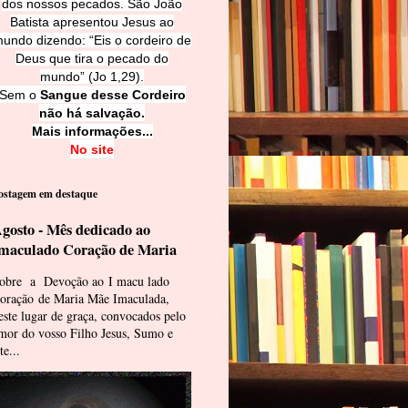
dos nossos pecados. São João
Batista apresentou Jesus ao
undo dizendo: “Eis o cordeiro de
Deus que tira o pecado do
mundo” (Jo 1,29).
Sem o
Sangue desse Cordeiro
não há salvação.
Mais informações...
No site
ostagem em destaque
gosto - Mês dedicado ao
maculado Coração de Maria
obre a Devoção ao I macu lado
oração de Maria Mãe Imaculada,
este lugar de graça, convocados pelo
mor do vosso Filho Jesus, Sumo e
te...