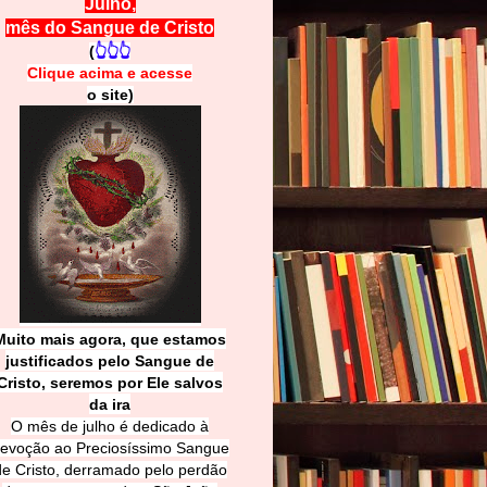
Julho,
mês do Sangue de Cristo
(
👆👆👆
Clique acima e
a
cesse
o site)
Muito mais agora, que estamos
justificados pelo Sangue de
Cri
sto, seremos por Ele salvos
da ira
O mês de julho é dedicado à
evoção ao Preciosíssimo Sangue
de Cristo, derramado pelo perdão