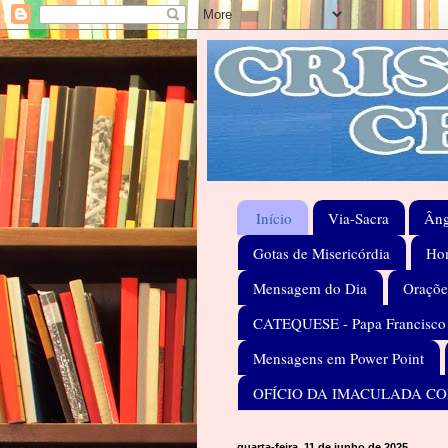
Início
Via-Sacra
Âng
Gotas de Misericórdia
Hom
Mensagem do Dia
Oraçõe
CATEQUESE - Papa Francisco
Mensagens em Power Point
OFÍCIO DA IMACULADA C
quarta-feira, 11 de junho de 2025