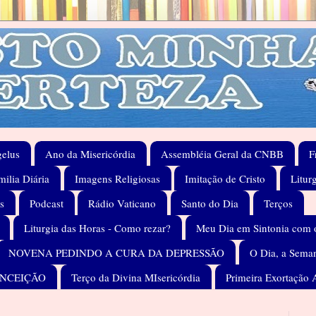
elus
Ano da Misericórdia
Assembléia Geral da CNBB
F
ilia Diária
Imagens Religiosas
Imitação de Cristo
Litur
s
Podcast
Rádio Vaticano
Santo do Dia
Terços
Liturgia das Horas - Como rezar?
Meu Dia em Sintonia com 
NOVENA PEDINDO A CURA DA DEPRESSÃO
O Dia, a Seman
ONCEIÇÃO
Terço da Divina MIsericórdia
Primeira Exortação 