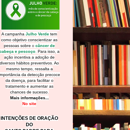
A campanha
Julho Verde
tem
como objetivo conscientizar as
pessoas sobre
o
câncer de
cabeça e pescoço
.
Para isso, a
ação incentiva a adoção de
diversos hábitos preventivos. Ao
mesmo tempo, ressalta a
importância da detecção precoce
da doença, para facilitar o
tratamento e aumentar as
chances de sucesso.
Mais informações...
No site
INTENÇÕES DE ORAÇÃO
DO