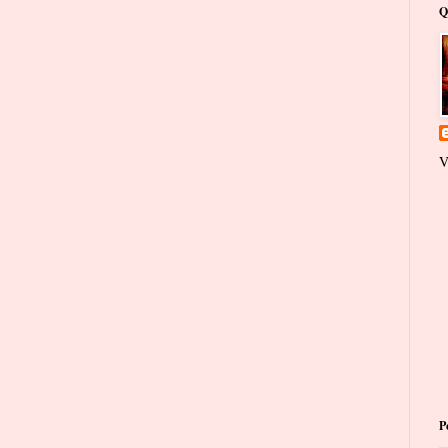
Q
V
P