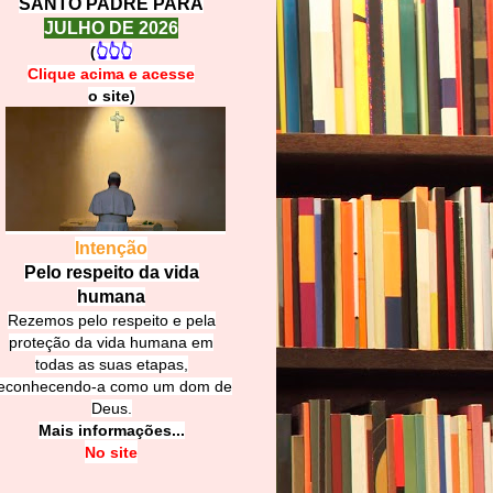
SANTO PADRE PARA
JULHO DE 2026
(
👆👆👆
Clique acima e
a
cesse
o site)
Intenção
Pelo respeito da vida
humana
Rezemos pelo respeito e pela
proteção da vida humana em
todas as suas etapas,
econhecendo-a como um dom de
Deus.
Mais informações...
No site