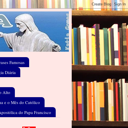
rases Famosas
gia Diária
o Alto
a e o Mês do Católico
Apostólica do Papa Francisco