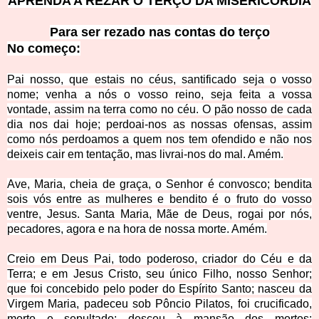
APRENDA A REZAR O TERÇO DA MISERICÓRDIA
Para ser rezado nas contas do terço
No começ
o:
Pai nosso, que estais no céus, santificado seja o vosso
nome; venha a nós o vosso reino, seja feita a vossa
vontade, assim na terra como no céu. O pão nosso de cada
dia nos dai hoje; perdoai-nos as nossas ofensas, assim
como nós perdoamos a quem nos tem ofendido e não nos
deixeis cair em tentação, mas livrai-nos do mal. Amém.
Ave, Maria, cheia de graça, o Senhor é convosco; bendita
sois vós entre as mulheres e bendito é o fruto do vosso
ventre, Jesus. Santa Maria, Mãe de Deus, rogai por nós,
pecadores, agora e na hora de nossa morte. Amém.
Creio em Deus Pai, todo poderoso, criador do Céu e da
Terra; e em Jesus Cristo, seu único Filho, nosso Senhor;
que foi concebido pelo poder do Espírito Santo; nasceu da
Virgem Maria, padeceu sob Pôncio Pilatos, foi crucificado,
morto e sepultado; desceu à mansão dos mortos;