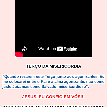
TERÇO DA MISERICÓRDIA
"Quando rezarem este Terço junto aos agonizantes, Eu
me colocarei entre o Pai e a alma agonizante, não como
justo Juiz, mas como Salvador misericordioso".
JESUS, EU CONFIO EM VÓS!!!